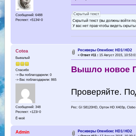
Скрытый текст
Сообщений: 6488
Респект: +5134/-0
Скрытый текст (вы должны войти по
У вас нет прав чтобы видеть скрыты
Ресиверы Опенбокс HD1/ HD2
Cotea
«
Ответ #11 :
15 Август 2015, 10:53:0
Бывалый
Вышло новое П
Спасибо
-> Вы поблагодарили: 0
-> Вас поблагодарили: 865
Проверяйте. Под
Сообщений: 348
Рес: GI S8120HD, Ортон HD X403p, Clobo
Респект: +123/-0
Ё-моё
Ресиверы Опенбокс HD1/ HD2
Admin
«
Ответ #12 :
17 Август 2015, 15:30:1