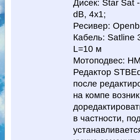
Дисек: Star Sat
dB, 4х1;
Ресивер: Open
Кабель: Satline 
L=10 м
Мотоподвес: HMR
Редактор STBEdi
после редактир
на компе возни
доредактироват
в частности, по
устанавливаетс