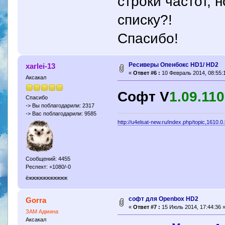
строки частот, 
списку?!
Спасибо!
Ресиверы Опенбокс HD1/ HD2
xarlei-13
«
Ответ #6 :
10 Февраль 2014, 08:55:1
Аксакал
Cофт V
1.09.11
Спасибо
-> Вы поблагодарили: 2317
-> Вас поблагодарили: 9585
http://u4elsat-new.ru/index.php/topic,1610.0
Сообщений: 4455
Респект: +1080/-0
ёжжжжжжжжжжж
софт для Openbox HD2
Gorra
«
Ответ #7 :
15 Июль 2014, 17:44:36 
ЗАМ Админа
Аксакал