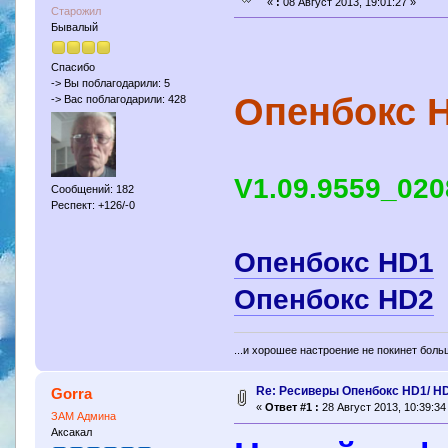
«
:
08 Август 2013, 19:01:27 »
Старожил
Бывалый
Спасибо
-> Вы поблагодарили: 5
Опенбокс 
-> Вас поблагодарили: 428
V1.09.9559_02
Сообщений: 182
Респект: +126/-0
Опенбокс HD1
Опенбокс HD2
...и хорошее настроение не покинет боль
Re: Ресиверы Опенбокс HD1/ H
Gorra
«
Ответ #1 :
28 Август 2013, 10:39:34
ЗАМ Админа
Аксакал