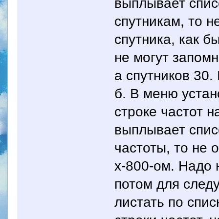
выплывает списо
спутникам, то н
спутника, как б
не могут запомн
а спутников 30.
б. В меню устан
строке частот н
выплывает списо
частоты, то не 
х-800-ом. Надо н
потом для след
листать по спис