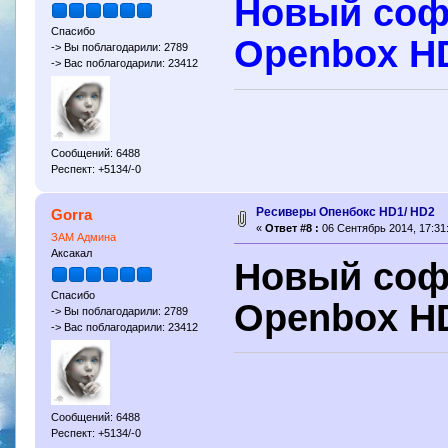
Новый софт
Спасибо
Openbox HD
-> Вы поблагодарили: 2789
-> Вас поблагодарили: 23412
Сообщений: 6488
Респект: +5134/-0
Ресиверы Опенбокс HD1/ HD2
Gorra
«
Ответ #8 :
06 Сентябрь 2014, 17:31
ЗАМ Админа
Аксакал
Новый софт
Спасибо
Openbox H
-> Вы поблагодарили: 2789
-> Вас поблагодарили: 23412
Сообщений: 6488
Респект: +5134/-0