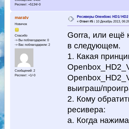
Респект: +5134/-0
Ресиверы Опенбокс HD1/ HD2
maratv
«
Ответ #5 :
10 Декабрь 2013, 06:26
Новичок
Gorra, или ещё 
Спасибо
-> Вы поблагодарили: 0
в следующем.
-> Вас поблагодарили: 2
1. Какая принц
Openbox_HD2_V
Сообщений: 2
Openbox_HD2_V1
Респект: +1/-0
выиграш/проиг
2. Кому обратит
ресивера:
а. Когда нажима