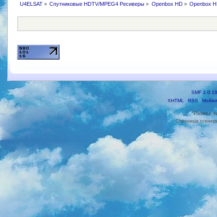
U4ELSAT
»
Спутниковые HDTV/MPEG4 Ресиверы
»
Openbox HD
»
Openbox H
SMF 2.0.1
XHTML
RSS
Мобил
Размер з
Страница сгенери