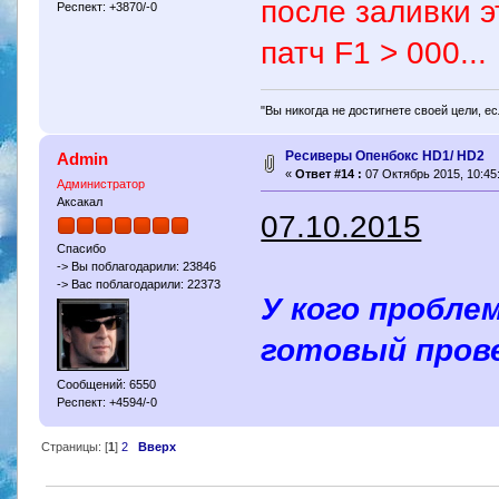
после заливки 
Респект: +3870/-0
патч F1 > 000...
"Вы никогда не достигнете своей цели, е
Ресиверы Опенбокс HD1/ HD2
Admin
«
Ответ #14 :
07 Октябрь 2015, 10:45
Администратор
Аксакал
07.10.2015
Спасибо
-> Вы поблагодарили: 23846
-> Вас поблагодарили: 22373
У кого пробле
готовый пров
Сообщений: 6550
Респект: +4594/-0
Страницы: [
1
]
2
Вверх