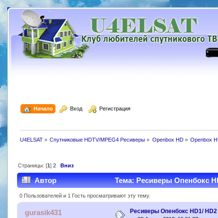
  Начало
  Вход
  Регистрация
U4ELSAT
»
Спутниковые HDTV/MPEG4 Ресиверы
»
Openbox HD
»
Openbox H
Страницы: [
1
]
2
Вниз
Автор
Тема: Ресиверы Опенбокс HD
0 Пользователей и 1 Гость просматривают эту тему.
Ресиверы Опенбокс HD1/ HD2
gurasik431