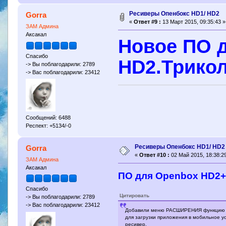
Ресиверы Опенбокс HD1/ HD2
Gorra
«
Ответ #9 :
13 Март 2015, 09:35:43 »
ЗАМ Админа
Аксакал
Новое ПО 
Спасибо
HD2.Трикол
-> Вы поблагодарили: 2789
-> Вас поблагодарили: 23412
Сообщений: 6488
Респект: +5134/-0
Ресиверы Опенбокс HD1/ HD2
Gorra
«
Ответ #10 :
02 Май 2015, 18:38:29
ЗАМ Админа
Аксакал
ПО для Openbox HD2+
Спасибо
Цитировать
-> Вы поблагодарили: 2789
-> Вас поблагодарили: 23412
Добавили меню РАСШИРЕНИЯ функцию Mobi
для загрузки приложения в мобильное ус
ресивер.