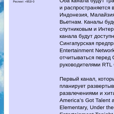
Оба канала будут тр
Респект: +953/-0
и распространяется в
Индонезия, Малайзия
Вьетнам. Каналы буд
спутниковым и Интер
канала будут доступ
Сингапурская предпр
Entertainment Networ
отчитываться перед 
руководителями RTL G
Первый канал, котор
планирует развертыв
развлечениями и хита
America’s Got Talent 
Elementary, Under th