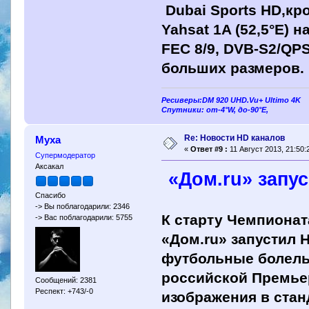
Dubai Sports HD,кро
Yahsat 1A (52,5°E) н
FEC 8/9, DVB-S2/QP
больших размеров.
Ресиверы:DM 920 UHD.Vu+ Ultimo 4K
Спутники: от-4°W, до-90°E,
Re: Новости HD каналов
Муха
«
Ответ #9 :
11 Август 2013, 21:50:
Супермодератор
Аксакал
«Дом.ru» запус
Спасибо
-> Вы поблагодарили: 2346
К старту Чемпионат
-> Вас поблагодарили: 5755
«Дом.ru» запустил 
футбольные болель
российской Премьер
Сообщений: 2381
Респект: +743/-0
изображения в ста