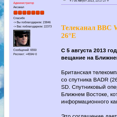
«
:
05 Август 2013, 13:17:27 »
Администратор
Аксакал
Спасибо
-> Вы поблагодарили: 23846
Телеканал BBC 
-> Вас поблагодарили: 22373
26°E
С 5 августа 2013 г
Сообщений: 6550
Респект: +4594/-0
вещание на Ближне
Британская телекомп
со спутника BADR (26
SD. Спутниковый опе
Ближнем Востоке, ко
информационного ка
Это соглашение дает