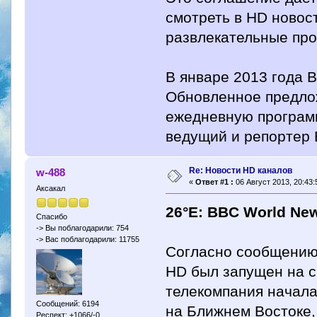
смотреть в HD новос
развлекательные пр
В январе 2013 года 
Обновленное предлож
ежедневную программ
ведущий и репортер 
Re: Новости HD каналов
w-488
«
Ответ #1 :
06 Август 2013, 20:43:
Аксакал
26°E: BBC World Ne
Спасибо
-> Вы поблагодарили: 754
-> Вас поблагодарили: 11755
Согласно сообщению,
HD был запущен на сп
телекомпания начала
Сообщений: 6194
на Ближнем Востоке,
Респект: +1066/-0