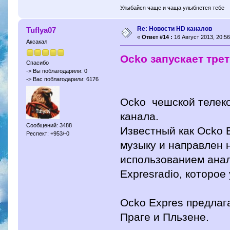
Улыбайся чаще и чаща улыбнется тебе
Re: Новости HD каналов
Tuflya07
«
Ответ #14 :
16 Август 2013, 20:56
Аксакал
Ocko запускает тре
Спасибо
-> Вы поблагодарили: 0
-> Вас поблагодарили: 6176
Ocko чешской телеко
канала.
Сообщений: 3488
Известный как Ocko 
Респект: +953/-0
музыку и направлен н
использованием анал
Expresradio, которое 
Ocko Expres предлаг
Праге и Пльзене.