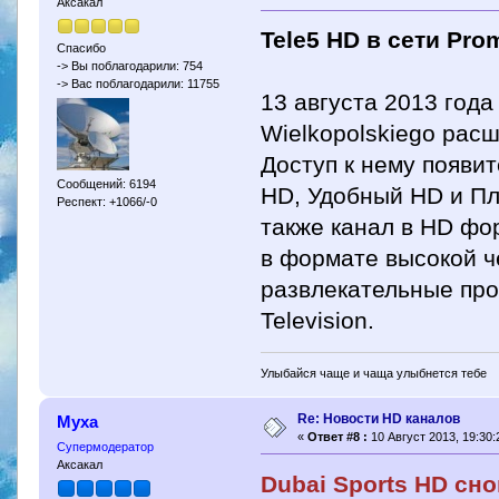
Аксакал
Tele5 HD в сети Pro
Спасибо
-> Вы поблагодарили: 754
-> Вас поблагодарили: 11755
13 августа 2013 года
Wielkopolskiego рас
Доступ к нему появи
Сообщений: 6194
HD, Удобный HD и Пл
Респект: +1066/-0
также канал в HD фо
в формате высокой ч
развлекательные про
Television.
Улыбайся чаще и чаща улыбнется тебе
Re: Новости HD каналов
Муха
«
Ответ #8 :
10 Август 2013, 19:30:
Супермодератор
Аксакал
Dubai Sports HD сно