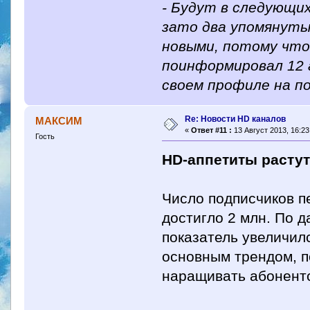
- Будут в следующи
зато два упомянуты
новыми, потому что 
поинформировал 12 
своем профиле на п
Re: Новости HD каналов
МАКСИМ
«
Ответ #11 :
13 Август 2013, 16:23
Гость
HD-аппетиты расту
Число подписчиков п
достигло 2 млн. По д
показатель увеличил
основным трендом, 
наращивать абонентс