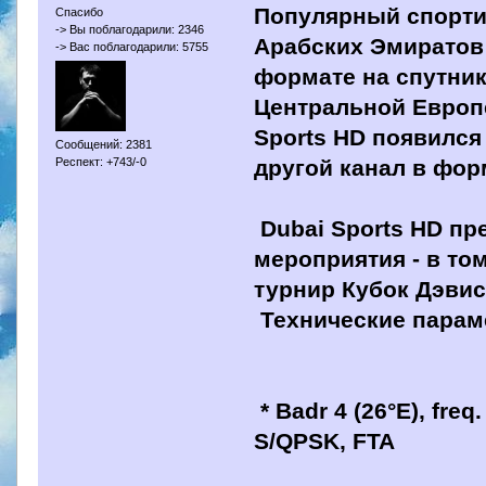
Популярный спорти
Спасибо
-> Вы поблагодарили: 2346
Арабских Эмиратов 
-> Вас поблагодарили: 5755
формате на спутник
Центральной Европе
Sports HD появился 
Сообщений: 2381
другой канал в фор
Респект: +743/-0
Dubai Sports HD п
мероприятия - в то
турнир Кубок Дэвис
Технические парам
* Badr 4 (26°E), freq
S/QPSK, FTA