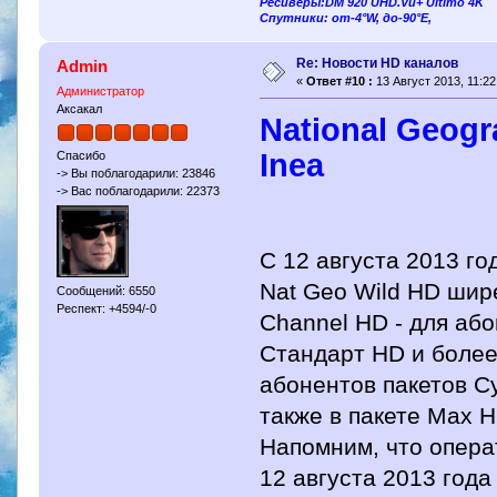
Ресиверы:DM 920 UHD.Vu+ Ultimo 4K
Спутники: от-4°W, до-90°E,
Re: Новости HD каналов
Admin
«
Ответ #10 :
13 Август 2013, 11:22
Администратор
Аксакал
National Geogr
Inea
Спасибо
-> Вы поблагодарили: 23846
-> Вас поблагодарили: 22373
С 12 августа 2013 го
Nat Geo Wild HD шире
Сообщений: 6550
Респект: +4594/-0
Channel HD - для аб
Стандарт HD и более 
абонентов пакетов С
также в пакете Max H
Напомним, что опера
12 августа 2013 года