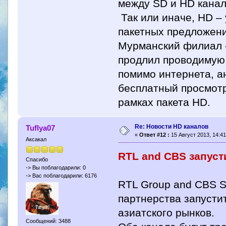
между SD и HD канал
Так или иначе, HD –
пакетных предложени
Мурманский филиал «
продлил проводимую 
помимо интернета, а
бесплатный просмотр
рамках пакета HD.
Re: Новости HD каналов
Tuflya07
«
Ответ #12 :
15 Август 2013, 14:41
Аксакал
RTL and CBS запуст
Спасибо
-> Вы поблагодарили: 0
-> Вас поблагодарили: 6176
RTL Group and CBS St
партнерства запусти
азиатского рынков.
Сообщений: 3488