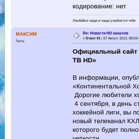
кодирование: нет
Улыбайся чаще и чаща улыбнется тебе
Re: Новости HD каналов
МАКСИМ
«
Ответ #2 :
07 Август 2013, 08:03:
Гость
Официальный сайт 
ТВ HD»
В информации, опубл
«Континентальной Хо
Дорогие любители х
4 сентября, в день 
хоккейной лиги, вы 
новый телеканал КХЛ
которого будет полн
четкости.