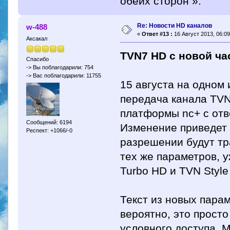
обеих сторон ».
Re: Новости HD каналов
w-488
«
Ответ #13 :
16 Август 2013, 06:09
Аксакал
TVN7 HD с новой ча
Спасибо
-> Вы поблагодарили: 754
-> Вас поблагодарили: 11755
15 августа на одном 
передача канала TVN
платформы nc+ с от
Сообщений: 6194
Изменение приведет 
Респект: +1066/-0
разрешении будут тр
тех же параметров, 
Turbo HD и TVN Style
Текст из новых парам
вероятно, это прост
условного доступа. М