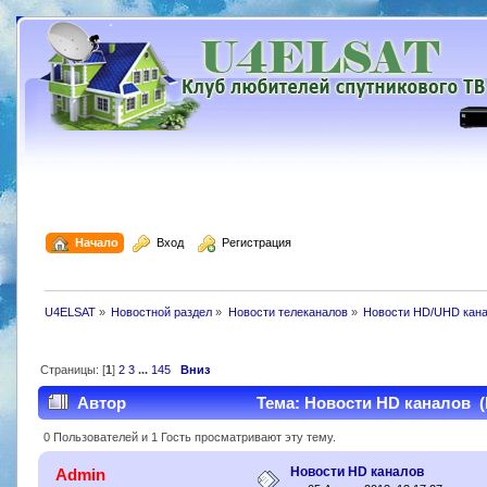
  Начало
  Вход
  Регистрация
U4ELSAT
»
Новостной раздел
»
Новости телеканалов
»
Новости HD/UHD кан
Страницы: [
1
]
2
3
...
145
Вниз
Автор
Тема: Новости HD каналов (
0 Пользователей и 1 Гость просматривают эту тему.
Новости HD каналов
Admin