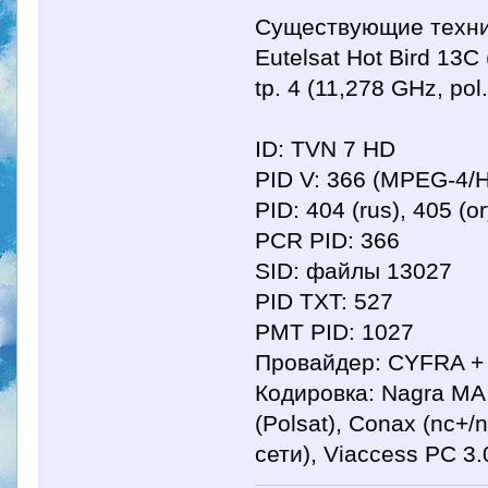
Существующие техни
Eutelsat Hot Bird 13
tp. 4 (11,278 GHz, po
ID: TVN 7 HD
PID V: 366 (MPEG-4/
PID: 404 (rus), 405 (o
PCR PID: 366
SID: файлы 13027
PID TXT: 527
PMT PID: 1027
Провайдер: CYFRA +
Кодировка: Nagra MA
(Polsat), Conax (nc+/
сети), Viaccess PC 3.