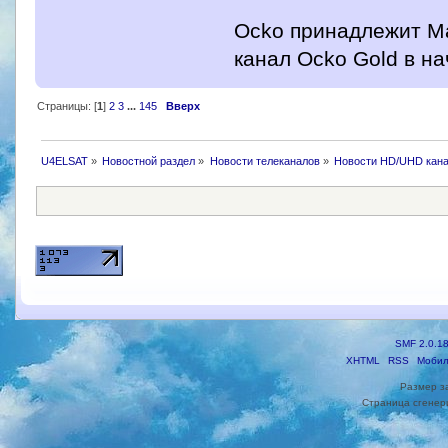
Ocko принадлежит Ma
канал Ocko Gold в на
Страницы: [
1
]
2
3
...
145
Вверх
U4ELSAT
»
Новостной раздел
»
Новости телеканалов
»
Новости HD/UHD кан
SMF 2.0.1
XHTML
RSS
Мобил
Размер з
Страница сгенери