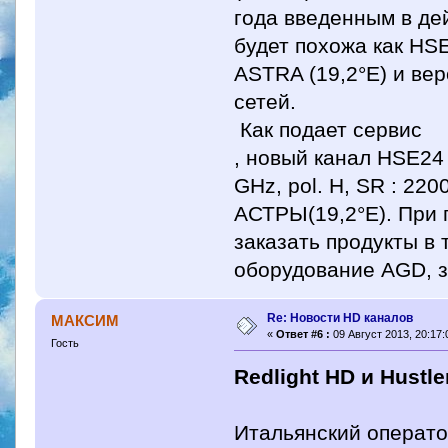
года введенным в де
будет похожа как HSE
ASTRA (19,2°E) и ве
сетей.
Как подает сервис
, новый канал HSE24 
GHz, pol. H, SR : 22
АСТРЫ(19,2°E). При 
заказать продукты в 
оборудование AGD, з
Re: Новости HD каналов
МАКСИМ
«
Ответ #6 :
09 Август 2013, 20:17:
Гость
Redlight HD и Hustle
Итальянский операто