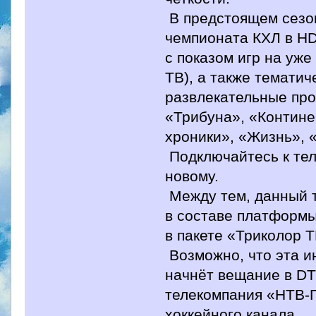
В предстоящем сезон
чемпионата КХЛ в HD
с показом игр на уж
ТВ), а также тематич
развлекательные про
«Трибуна», «Контине
хроники», «Жизнь», 
Подключайтесь к тел
новому.
Между тем, данный 
в составе платформы
в пакете «Триколор Т
Возможно, что эта и
начнёт вещание в DT
телекомпания «НТВ-П
хоккейного канала.