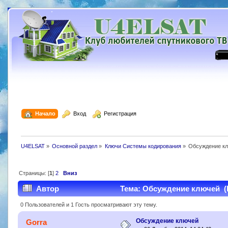
  Начало
  Вход
  Регистрация
U4ELSAT
»
Основной раздел
»
Ключи Системы кодирования
»
Обсуждение к
Страницы: [
1
]
2
Вниз
Автор
Тема: Обсуждение ключей (П
0 Пользователей и 1 Гость просматривают эту тему.
Обсуждение ключей
Gorra