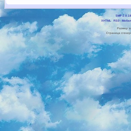
SMF 2.0.1
XHTML
RSS
Мобил
Размер з
Страница сгенери