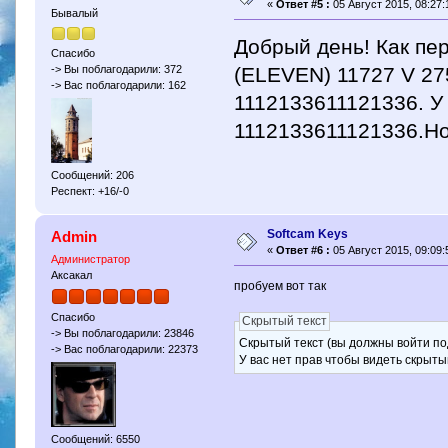
«
Ответ #5 :
05 Август 2015, 08:27:
Бывалый
Добрый день! Как пер
Спасибо
(ELEVEN) 11727 V 2
-> Вы поблагодарили: 372
-> Вас поблагодарили: 162
1112133611121336. У
1112133611121336.Но
Сообщений: 206
Респект: +16/-0
Softcam Keys
Admin
«
Ответ #6 :
05 Август 2015, 09:09:
Администратор
Аксакал
пробуем вот так
Спасибо
Скрытый текст
-> Вы поблагодарили: 23846
Скрытый текст (вы должны войти по
-> Вас поблагодарили: 22373
У вас нет прав чтобы видеть скрыты
Сообщений: 6550