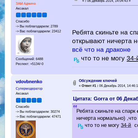
«
:
06 Декабрь 2014, 14:04:43 »
ЗАМ Админа
Аксакал
Спасибо
-> Вы поблагодарили: 2789
Ребята скиньте на сп
-> Вас поблагодарили: 23412
открывают ничерта н
всё что на драконе
что то не могу
34-
Сообщений: 6488
Респект: +5134/-0
Обсуждение ключей
vdovbnenko
«
Ответ #1 :
06 Декабрь 2014, 14:46:1
Супермодератор
Аксакал
Цитата: Gorra от 06 Декаб
Спасибо
Ребята скиньте на спарк
-> Вы поблагодарили: 30274
-> Вас поблагодарили: 47471
ничерта нормально) ,чт
что то не могу
34-й
со