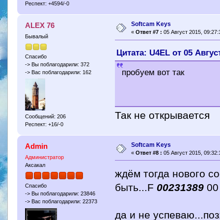
Респект: +4594/-0
Softcam Keys
ALEX 76
«
Ответ #7 :
05 Август 2015, 09:27:
Бывалый
Цитата: U4EL от 05 Август
Спасибо
-> Вы поблагодарили: 372
пробуем вот так
-> Вас поблагодарили: 162
Так не открывается
Сообщений: 206
Респект: +16/-0
Softcam Keys
Admin
«
Ответ #8 :
05 Август 2015, 09:32:
Администратор
Аксакал
ждём тогда нового со
быть...F
00231389
00
Спасибо
-> Вы поблагодарили: 23846
-> Вас поблагодарили: 22373
да и не успеваю...по