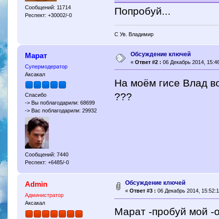
Сообщений: 11714
Попробуй...
Респект: +30002/-0
С Ув. Владимир
Обсуждение ключей
Марат
«
Ответ #2 :
06 Декабрь 2014, 15:46
Супермодератор
Аксакал
На моём гисе Влад в
???
Спасибо
-> Вы поблагодарили: 68699
-> Вас поблагодарили: 29932
Сообщений: 7440
Респект: +6485/-0
Обсуждение ключей
Admin
«
Ответ #3 :
06 Декабрь 2014, 15:52:1
Администратор
Аксакал
Марат -пробуй мой -