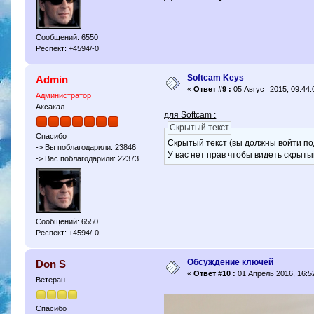
Сообщений: 6550
Респект: +4594/-0
Softcam Keys
Admin
«
Ответ #9 :
05 Август 2015, 09:44:
Администратор
Аксакал
для Softcam :
Скрытый текст
Спасибо
Скрытый текст (вы должны войти по
-> Вы поблагодарили: 23846
У вас нет прав чтобы видеть скрыты
-> Вас поблагодарили: 22373
Сообщений: 6550
Респект: +4594/-0
Обсуждение ключей
Don S
«
Ответ #10 :
01 Апрель 2016, 16:52
Ветеран
Спасибо