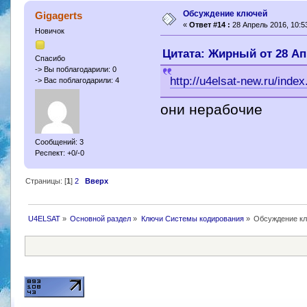
Обсуждение ключей
Gigagerts
«
Ответ #14 :
28 Апрель 2016, 10:53
Новичок
Цитата: Жирный от 28 Апр
Спасибо
-> Вы поблагодарили: 0
http://u4elsat-new.ru/index
-> Вас поблагодарили: 4
они нерабочие
Сообщений: 3
Респект: +0/-0
Страницы: [
1
]
2
Вверх
U4ELSAT
»
Основной раздел
»
Ключи Системы кодирования
»
Обсуждение к