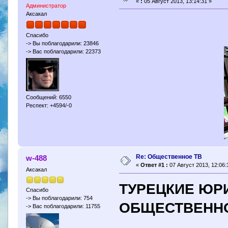
«
:
05 Август 2013, 13:14:31 »
Администратор
Аксакал
Спасибо
-> Вы поблагодарили: 23846
-> Вас поблагодарили: 22373
Сообщений: 6550
Респект: +4594/-0
Re: Общественное ТВ
w-488
«
Ответ #1 :
07 Август 2013, 12:06:
Аксакал
ТУРЕЦКИЕ ЮР
Спасибо
-> Вы поблагодарили: 754
ОБЩЕСТВЕННО
-> Вас поблагодарили: 11755