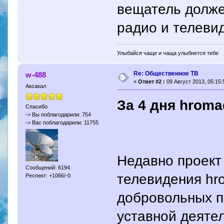
вещатель долже
радио и телеви
Улыбайся чаще и чаща улыбнется тебе
Re: Общественное ТВ
w-488
«
Ответ #2 :
09 Август 2013, 05:15:
Аксакал
За 4 дня hroma
Спасибо
-> Вы поблагодарили: 754
-> Вас поблагодарили: 11755
Недавно проект
Сообщений: 6194
телевидения hr
Респект: +1066/-0
добровольных п
уставной деяте