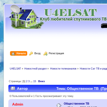
  Начало
  Вход
  Регистрация
U4ELSAT
»
Новостной раздел
»
Новости телеканалов
»
Новости Сат ТВ и ра
Страницы: [
1
]
2
3
...
15
Вниз
Автор
Тема: Общественное ТВ (Про
0 Пользователей и 1 Гость просматривают эту тему.
Общественное ТВ
Admin