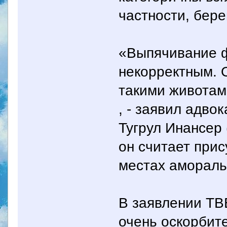
частности, бер
«Выпячивание ф
некорректным. 
такими животами
, - заявил адв
Тугрул Инансер 
он считает при
местах аморал
В заявлении TB
очень оскорбит