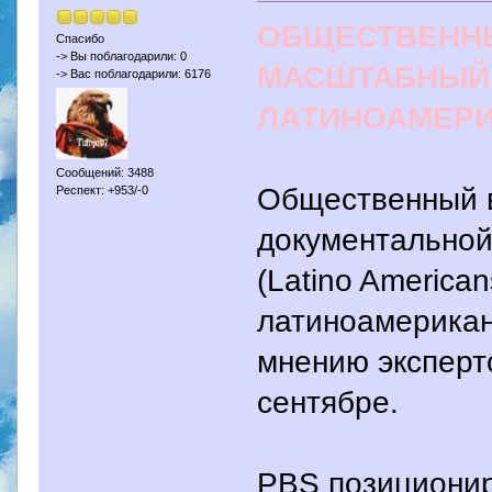
ОБЩЕСТВЕНН
Спасибо
-> Вы поблагодарили: 0
МАСШТАБНЫЙ 
-> Вас поблагодарили: 6176
ЛАТИНОАМЕР
Сообщений: 3488
Общественный 
Респект: +953/-0
документально
(Latino America
латиноамерикан
мнению эксперто
сентябре.
PBS позиционир