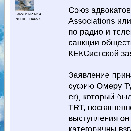
Союз адвокатов 
Сообщений: 6194
Associations и
Респект: +1066/-0
по радио и тел
санкции обществ
КЕКСистской за
Заявление прин
суфию Омеру Ту
er), который б
TRT, посвященн
выступления он
категоричны вз