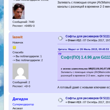
Заливать с помощью опции (AV)Main
каналы с разницей в времени 2-3 мин
Сообщений: 7440
Респект: +6485/-0
Софты для ресиверов GI S111
laswit
«
Ответ #12 :
07 Октябрь 2017, 19:
Новичок
Цитата: Марат от 26 Июль 2015, 09:45:53
Спасибо
-> Вы поблагодарили: 1
Софт(ПО) 1.4.96 для Gi11
-> Вас поблагодарили: 2
c всеми известными МК(03;04;06;07;08
Заливать с помощью опции (AV)Maincode
разницей в времени 2-3 мин., ждём отк
Сообщений: 2
Респект: +0/-0
А готовый дамп с новыми ключами ес
Софты для ресиверов GI S111
Дигидон
«
Ответ #13 :
07 Октябрь 2017, 20:
Супермодератор
Аксакал