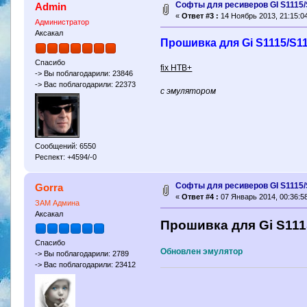
Софты для ресиверов GI S1115/
Admin
«
Ответ #3 :
14 Ноябрь 2013, 21:15:04
Администратор
Аксакал
Прошивка для Gi S1115/S111
Спасибо
fix НТВ+
-> Вы поблагодарили: 23846
-> Вас поблагодарили: 22373
с эмулятором
Сообщений: 6550
Респект: +4594/-0
Софты для ресиверов GI S1115/
Gorra
«
Ответ #4 :
07 Январь 2014, 00:36:58
ЗАМ Админа
Аксакал
Прошивка для Gi S1115
Спасибо
Обновлен эмулятор
-> Вы поблагодарили: 2789
-> Вас поблагодарили: 23412