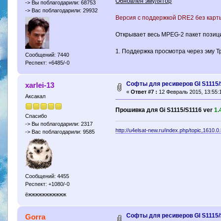
Обновлен эмулятор
-> Вы поблагодарили: 68753
-> Вас поблагодарили: 29932
Версия с поддержкой DRE2 без карты
Открывает весь MPEG-2 пакет позиции
1. Поддержка просмотра через эму Тр
Сообщений: 7440
Респект: +6485/-0
Софты для ресиверов GI S1115/
xarlei-13
«
Ответ #7 :
12 Февраль 2015, 13:55:
Аксакал
Прошивка для Gi S1115/S1116 ver
1.
Спасибо
-> Вы поблагодарили: 2317
http://u4elsat-new.ru/index.php/topic,1610.0
-> Вас поблагодарили: 9585
Сообщений: 4455
Респект: +1080/-0
ёжжжжжжжжжжж
Софты для ресиверов GI S1115/
Gorra