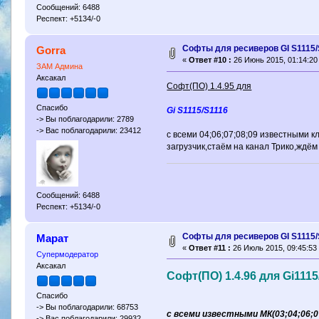
Сообщений: 6488
Респект: +5134/-0
Софты для ресиверов GI S1115/
Gorra
«
Ответ #10 :
26 Июнь 2015, 01:14:20
ЗАМ Админа
Аксакал
Софт(ПО) 1.4.95 для
Спасибо
Gi S1115/S1116
-> Вы поблагодарили: 2789
-> Вас поблагодарили: 23412
с всеми 04;06;07;08;09 известными 
загрузчик,стаём на канал Трико,ждём 
Сообщений: 6488
Респект: +5134/-0
Софты для ресиверов GI S1115/
Марат
«
Ответ #11 :
26 Июль 2015, 09:45:53
Супермодератор
Аксакал
Софт(ПО) 1.4.96 для Gi1115
Спасибо
-> Вы поблагодарили: 68753
c всеми известными МК(03;04;06;07
-> Вас поблагодарили: 29932