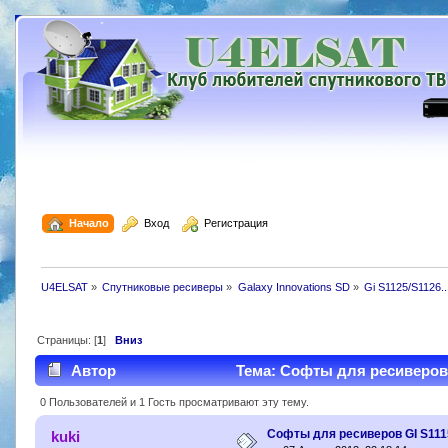
  Начало
  Вход
  Регистрация
U4ELSAT
»
Cпутниковые ресиверы
»
Galaxy Innovations SD
»
Gi S1125/S1126..
Страницы: [
1
]
Вниз
Автор
Тема: Софты для ресиверов G
0 Пользователей и 1 Гость просматривают эту тему.
Софты для ресиверов GI S111
kuki