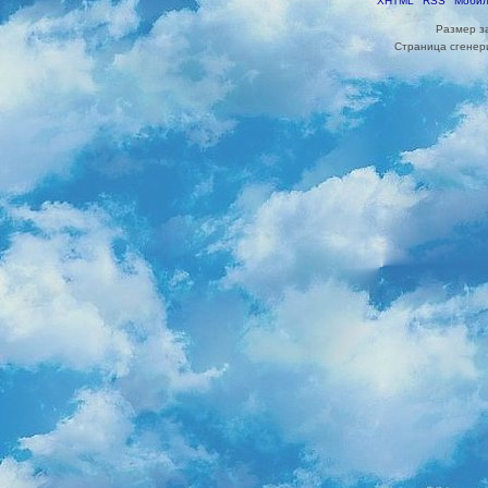
XHTML
RSS
Мобил
Размер з
Страница сгенери