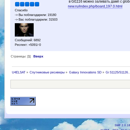
в GI1116 можно заливать дамп с glob
new.ru/index.php/board,197.0.html
Спасибо
-> Вы поблагодарили: 19180
-> Вас поблагодарили: 31503
Сообщений: 6892
Респект: +5091/-0
Страницы: [
1
]
Вверх
U4ELSAT
»
Cпутниковые ресиверы
»
Galaxy Innovations SD
»
Gi S1125/S1126..
SMF 2.0.1