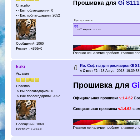
Прошивка для
Gi S111
Спасибо
-> Вы поблагодарили: 0
-> Вас поблагодарили: 2052
Цитировать
- С эмулятором
Сообщений: 1060
Респект: +286/-0
Главное не наличие проблем, главное сп
Re: Софты для ресиверов GI S1
kuki
«
Ответ #2 :
13 Август 2013, 19:39:58
Аксакал
Прошивка для
Gi
Спасибо
-> Вы поблагодарили: 0
-> Вас поблагодарили: 2052
Официальная прошивка
v.1.4.62
Co
Специальная прошивка
v.1.4.62
с э
Сообщений: 1060
Главное не наличие проблем, главное сп
Респект: +286/-0