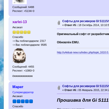
Сообщений: 6488
Респект: +5134/-0
Софты для ресиверов GI S1115/
xarlei-13
«
Ответ #5 :
18 Октябрь 2014, 10:10:5
Аксакал
Оригинальный софт от разработчик
Спасибо
-> Вы поблагодарили: 2317
Обновлён EMU.
-> Вас поблагодарили: 9585
http://u4elsat-new.ru/index.php/topic,1610.0
Сообщений: 4455
Респект: +1080/-0
ёжжжжжжжжжжж
Софты для ресиверов GI S1115/
Марат
«
Ответ #6 :
05 Февраль 2015, 22:34:
Супермодератор
Аксакал
Прошивка для Gi S1115
Спасибо