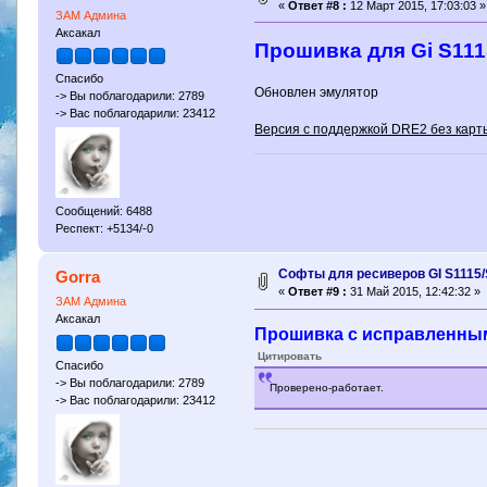
«
Ответ #8 :
12 Март 2015, 17:03:03 »
ЗАМ Админа
Аксакал
Прошивка для Gi S1115
Спасибо
Обновлен эмулятор
-> Вы поблагодарили: 2789
-> Вас поблагодарили: 23412
Версия с поддержкой DRE2 без карты
Сообщений: 6488
Респект: +5134/-0
Софты для ресиверов GI S1115/
Gorra
«
Ответ #9 :
31 Май 2015, 12:42:32 »
ЗАМ Админа
Аксакал
Прошивка с исправленным 
Цитировать
Спасибо
-> Вы поблагодарили: 2789
Проверено-работает.
-> Вас поблагодарили: 23412