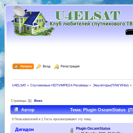
  Начало
  Вход
  Регистрация
U4ELSAT
»
Спутниковые HDTV/MPEG4 Ресиверы
»
Эмуляторы(ПЛАГИНЫ)
»
Страницы: [
1
]
Вниз
Автор
Тема: Plugin OscamStatus (П
0 Пользователей и 1 Гость просматривают эту тему.
Plugin OscamStatus
Дигидон