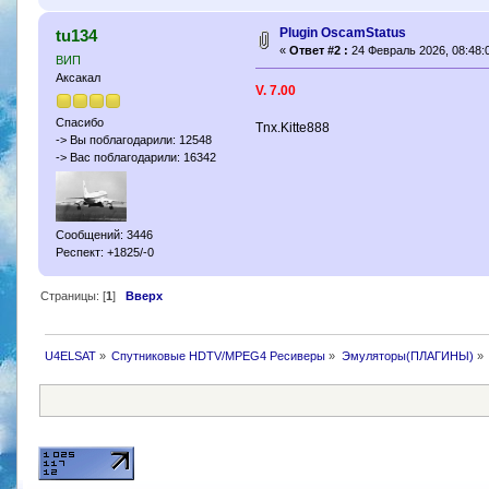
Plugin OscamStatus
tu134
«
Ответ #2 :
24 Февраль 2026, 08:48:
ВИП
Аксакал
V. 7.00
Спасибо
Tnx.Kitte888
-> Вы поблагодарили: 12548
-> Вас поблагодарили: 16342
Сообщений: 3446
Респект: +1825/-0
Страницы: [
1
]
Вверх
U4ELSAT
»
Спутниковые HDTV/MPEG4 Ресиверы
»
Эмуляторы(ПЛАГИНЫ)
»