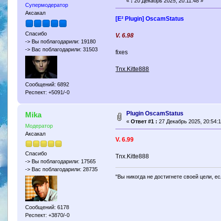
«
:
20 Декабрь 2025, 20:11:48 »
Супермодератор
Аксакал
[E² Plugin] OscamStatus
Спасибо
V. 6.98
-> Вы поблагодарили: 19180
-> Вас поблагодарили: 31503
fixes
Tnx.Kitte888
Сообщений: 6892
Респект: +5091/-0
Plugin OscamStatus
Mika
«
Ответ #1 :
27 Декабрь 2025, 20:54:1
Модератор
Аксакал
V. 6.99
Спасибо
Tnx.Kitte888
-> Вы поблагодарили: 17565
-> Вас поблагодарили: 28735
"Вы никогда не достигнете своей цели, е
Сообщений: 6178
Респект: +3870/-0