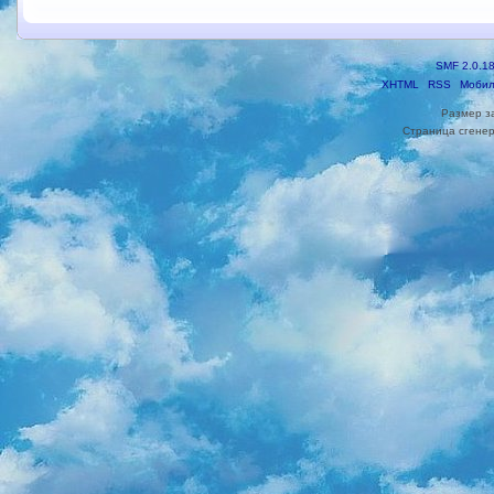
SMF 2.0.1
XHTML
RSS
Мобил
Размер з
Страница сгенер