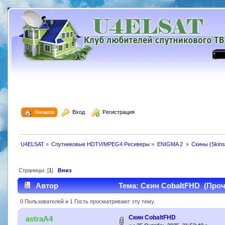
  Начало
  Вход
  Регистрация
U4ELSAT
»
Спутниковые HDTV/MPEG4 Ресиверы
»
ENIGMA 2 
»
Скины (Skins
Страницы: [
1
]
Вниз
Автор
Тема: Скин CobaltFHD (Прочи
0 Пользователей и 1 Гость просматривают эту тему.
Скин CobaltFHD
astraA4