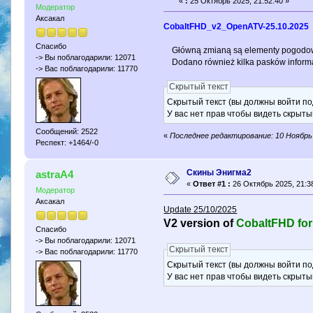
«
:
25 Октябрь 2025, 21:52:40 »
Модератор
Аксакал
CobaltFHD_v2_OpenATV-25.10.2025
Спасибо
Główną zmianą są elementy pogodowe
-> Вы поблагодарили: 12071
Dodano również kilka pasków inform
-> Вас поблагодарили: 11770
Скрытый текст
Скрытый текст (вы должны войти по
У вас нет прав чтобы видеть скрыты
Сообщений: 2522
«
Последнее редактирование: 10 Ноябрь 
Респект: +1464/-0
Скины Энигма2
astraA4
«
Ответ #1 :
26 Октябрь 2025, 21:38
Модератор
Аксакал
Update 25/10/2025
V2 version of
CobaltFHD fo
Спасибо
-> Вы поблагодарили: 12071
Скрытый текст
-> Вас поблагодарили: 11770
Скрытый текст (вы должны войти по
У вас нет прав чтобы видеть скрыты