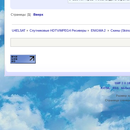
Страницы: [
1
]
Вверх
U4ELSAT
»
Спутниковые HDTV/MPEG4 Ресиверы
»
ENIGMA 2 
»
Скины (Skins
SMF 2.0.1
XHTML
RSS
Мобил
Размер з
Страница сгенери