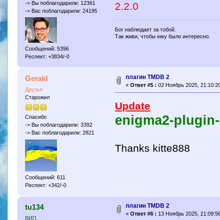
-> Вы поблагодарили: 12361
2.2.0
-> Вас поблагодарили: 24195
Бог наблюдает за тобой.
Так живи, чтобы ему было интересно.
Сообщений: 5396
Респект: +3834/-0
плагин TMDB 2
Gerakl
«
Ответ #5 :
02 Ноябрь 2025, 21:10:20
Друзья
Старожил
Update
enigma2-plugin-
Спасибо
-> Вы поблагодарили: 3392
-> Вас поблагодарили: 2821
Thanks kitte888
Сообщений: 611
Респект: +342/-0
плагин TMDB 2
tu134
«
Ответ #6 :
13 Ноябрь 2025, 21:09:56
ВИП