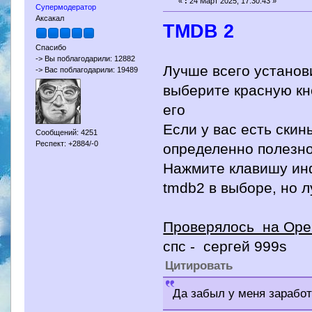
«
:
24 Март 2025, 17:30:43 »
Супермодератор
Аксакал
TMDB 2
Спасибо
-> Вы поблагодарили: 12882
Лучше всего установ
-> Вас поблагодарили: 19489
выберите красную кн
его
Если у вас есть скин
Сообщений: 4251
Респект: +2884/-0
определенно полезно
Нажмите клавишу ин
tmdb2 в выборе, но 
Проверялось на Ope
спс - сергей 999s
Цитировать
Да забыл у меня заработ