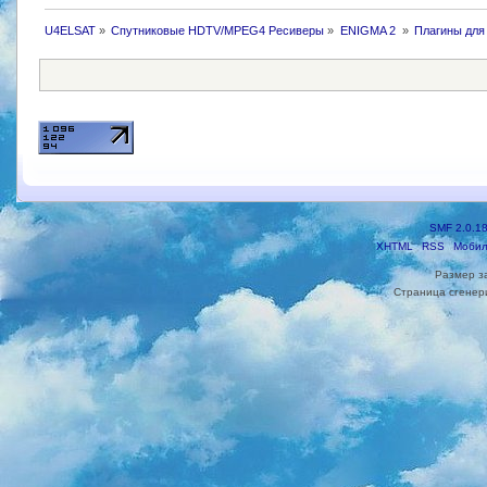
Big thanks & credits
Special huge thanks to Hamdy Ahme
U4ELSAT
»
Спутниковые HDTV/MPEG4 Ресиверы
»
ENIGMA 2 
»
Плагины для
Plugin created and maintained by 
Enjoy real cinema feeling at home
Any feedback, bug reports or coff
SMF 2.0.1
XHTML
RSS
Мобил
Размер з
Страница сгенери