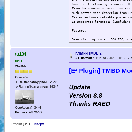
Smart title cleaning (removes [HD
Tries both movie → series and ser
Much better year detection from E
Faster and more reliable poster d
15 supported languages (including
Features
Beautiful big poster (500×750) + 
Full cast list with character nam
Director / creators, genres, runt
Poster caching (/tmp or HDD) – li
плагин TMDB 2
tu134
Clear cache option + cache info
«
Ответ #8 :
08 Июль 2026, 10:32:17 
ВИП
Works perfectly on all modern Eni
Аксакал
[E² Plugin] TMBD M
How to use
Спасибо
Install the plugin
-> Вы поблагодарили: 12548
First run → press MENU → Settings
Update
-> Вас поблагодарили: 16342
(get it in 10 seconds here: https
Start the plugin from menu
Version 8.8
Buttons
Thanks RAED
Сообщений: 3446
GREEN – Manual movie search
Респект: +1825/-0
YELLOW – Manual series search
BLUE – Auto search current EPG ev
MENU – Settings (language, cache 
Страницы: [
1
]
Вверх