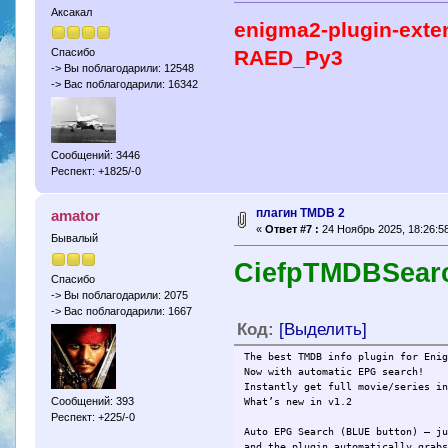
Аксакал
enigma2-plugin-ext
RAED_Py3
Спасибо
-> Вы поблагодарили: 12548
-> Вас поблагодарили: 16342
Сообщений: 3446
Респект: +1825/-0
плагин TMDB 2
amator
«
Ответ #7 :
24 Ноябрь 2025, 18:26:58
Бывалый
CiefpTMDBSearc
Спасибо
-> Вы поблагодарили: 2075
-> Вас поблагодарили: 1667
Код:
[Выделить]
The best TMDB info plugin for Eni
Now with automatic EPG search!
Instantly get full movie/series i
Сообщений: 393
What’s new in v1.2
Респект: +225/-0
Auto EPG Search (BLUE button) – j
and the plugin automatically grab