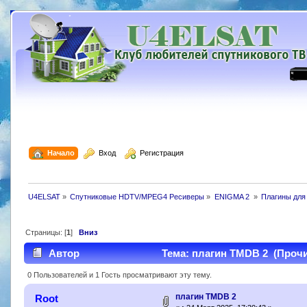
  Начало
  Вход
  Регистрация
U4ELSAT
»
Спутниковые HDTV/MPEG4 Ресиверы
»
ENIGMA 2 
»
Плагины для
Страницы: [
1
]
Вниз
Автор
Тема: плагин TMDB 2 (Прочи
0 Пользователей и 1 Гость просматривают эту тему.
плагин TMDB 2
Root