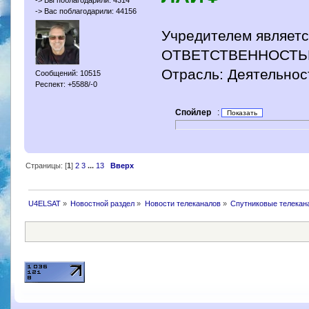
-> Вас поблагодарили: 44156
Учредителем являе
ОТВЕТСТВЕННОСТЬЮ
Отрасль: Деятельнос
Сообщений: 10515
Респект: +5588/-0
Спойлер
:
Страницы: [
1
]
2
3
...
13
Вверх
U4ELSAT
»
Новостной раздел
»
Новости телеканалов
»
Спутниковые телекан