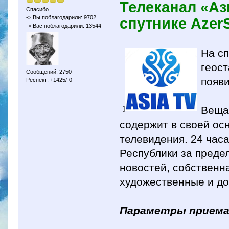
Телеканал «Аз
Спасибо
-> Вы поблагодарили: 9702
спутнике AzerS
-> Вас поблагодарили: 13544
На сп
геост
Сообщений: 2750
появи
Респект: +1425/-0
Веща
]
содержит в своей ос
телевидения. 24 ча
Республики за преде
новостей, собственн
художественные и д
Параметры приема 