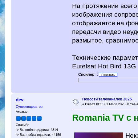
На протяжении всего
изображения сопрово
отображается на фон
передачи видео неуд
размытое, сравнимое
Технические парамет
Eutelsat Hot Bird 13G
Спойлер
:
Новости телеканалов 2025
dev
«
Ответ #13 :
01 Март 2025, 07:44:4
Супермодератор
Аксакал
Romania TV с 
Спасибо
-> Вы поблагодарили: 4314
Нек
-> Вас поблагодарили: 44156