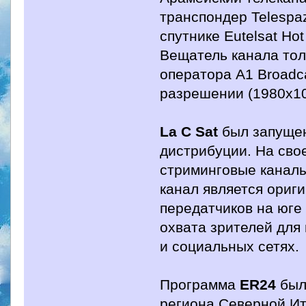
транспондер Telespaz
спутнике Eutelsat Ho
Вещатель канала толь
оператора A1 Broadc
разрешении (1980x10
La C Sat
был запущен
дистрибуции. На свое
стриминговые канал
канал является ориг
передатчиков на юге
охвата зрителей для
и социальных сетях.
Программа
ER24
был
региона Северной Ит