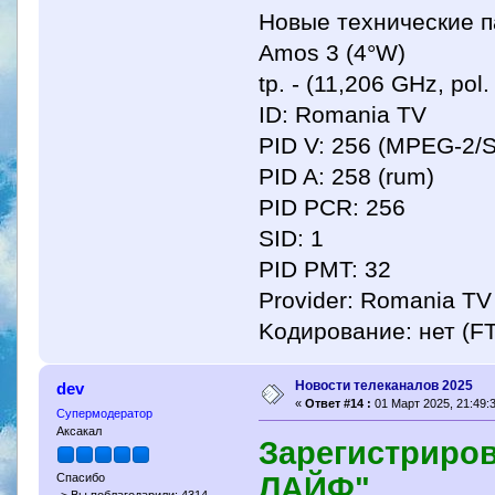
Новые технические 
Amos 3 (4°W)
tp. - (11,206 GHz, po
ID: Romania TV
PID V: 256 (MPEG-2/
PID A: 258 (rum)
PID PCR: 256
SID: 1
PID PMT: 32
Provider: Romania TV
Koдирование: нет (F
Новости телеканалов 2025
dev
«
Ответ #14 :
01 Март 2025, 21:49:3
Супермодератор
Аксакал
Зарегистриро
ЛАЙФ"
Спасибо
-> Вы поблагодарили: 4314