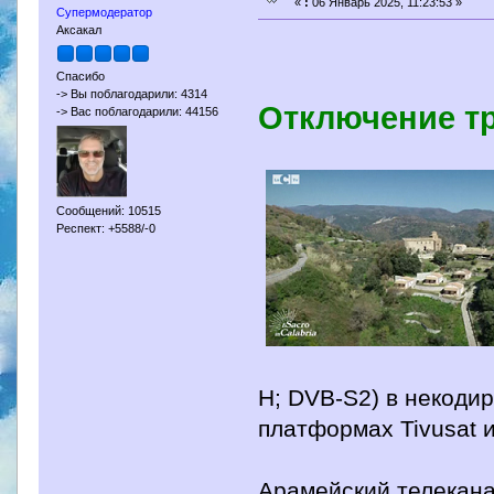
«
:
06 Январь 2025, 11:23:53 »
Супермодератор
Аксакал
Спасибо
-> Вы поблагодарили: 4314
Отключение тре
-> Вас поблагодарили: 44156
Сообщений: 10515
Респект: +5588/-0
H; DVB-S2) в некоди
платформах Tivusat и 
Арамейский телекан