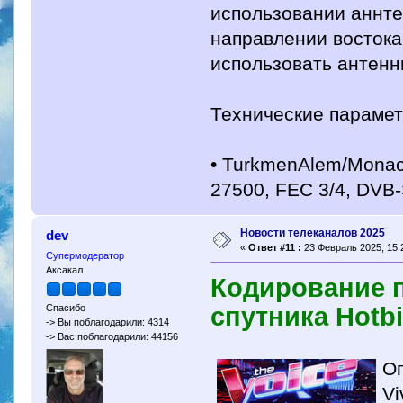
использовании аннте
направлении востока
использовать антенн
Технические парамет
• TurkmenAlem/Monaco
27500, FEC 3/4, DVB
Новости телеканалов 2025
dev
«
Ответ #11 :
23 Февраль 2025, 15:
Супермодератор
Аксакал
Кодирование 
спутника Hotbi
Спасибо
-> Вы поблагодарили: 4314
-> Вас поблагодарили: 44156
Оп
Vi