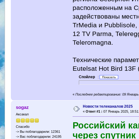
расположенным на С
задействованы местн
TrMedia и Pubblisol
12 TV Parma, Telere
Teleromagna.
Технические парамет
Eutelsat Hot Bird 13F 
Спойлер
:
«
Последнее редактирование: 09 Январь 
Новости телеканалов 2025
sogaz
«
Ответ #1 :
07 Январь 2025, 18:51
Аксакал
Российский ка
Спасибо
-> Вы поблагодарили: 12361
через спутник
-> Вас поблагодарили: 24195