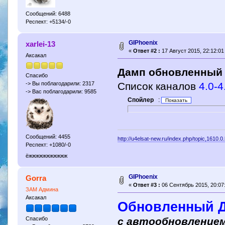
Сообщений: 6488
Респект: +5134/-0
GIPhoenix
xarlei-13
«
Ответ #2 :
17 Август 2015, 22:12:01
Аксакал
Дамп обновленный
Спасибо
Список каналов
4.0-4
-> Вы поблагодарили: 2317
-> Вас поблагодарили: 9585
Спойлер
:
Сообщений: 4455
http://u4elsat-new.ru/index.php/topic,1610.0
Респект: +1080/-0
ёжжжжжжжжжжж
GIPhoenix
Gorra
«
Ответ #3 :
06 Сентябрь 2015, 20:07
ЗАМ Админа
Аксакал
Обновленный Да
с автообновлением
Спасибо