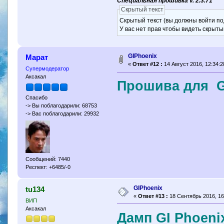
Специальная прошивка v. 2.3.71
Скрытый текст
Скрытый текст (вы должны войти по
У вас нет прав чтобы видеть скрыты
GIPhoenix
Марат
«
Ответ #12 :
14 Август 2016, 12:34:2
Супермодератор
Аксакал
Прошива для GI
Спасибо
-> Вы поблагодарили: 68753
-> Вас поблагодарили: 29932
Сообщений: 7440
Респект: +6485/-0
GIPhoenix
tu134
«
Ответ #13 :
18 Сентябрь 2016, 16
ВИП
Аксакал
Дамп GI Phoenix