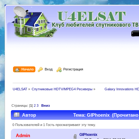
  Начало
  Вход
  Регистрация
U4ELSAT
»
Спутниковые HDTV/MPEG4 Ресиверы
»
 	Galaxy Innovations H
Страницы: [
1
]
2
3
Вниз
Автор
Тема: GIPhoenix (Прочитано 
0 Пользователей и 1 Гость просматривают эту тему.
GIPhoenix
Admin