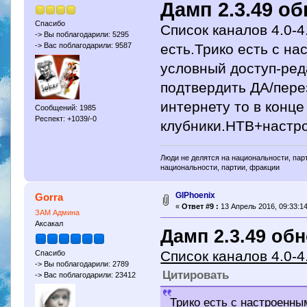
Дамп 2.3.49 о
Спасибо
Список каналов 4.0-4
-> Вы поблагодарили: 5295
есть.Трико есть с н
-> Вас поблагодарили: 9587
условный доступ-ред
подтвердить ДА/пере
интернету то в конц
Сообщений: 1985
Респект: +1039/-0
клубники.НТВ+настро
Люди не делятся на национальности, парт
национальности, партии, фракции
GIPhoenix
Gorra
«
Ответ #9 :
13 Апрель 2016, 09:33:14
ЗАМ Админа
Аксакал
Дамп 2.3.49 об
Список каналов 4.0-4
Спасибо
-> Вы поблагодарили: 2789
Цитировать
-> Вас поблагодарили: 23412
Трико есть с настроенны