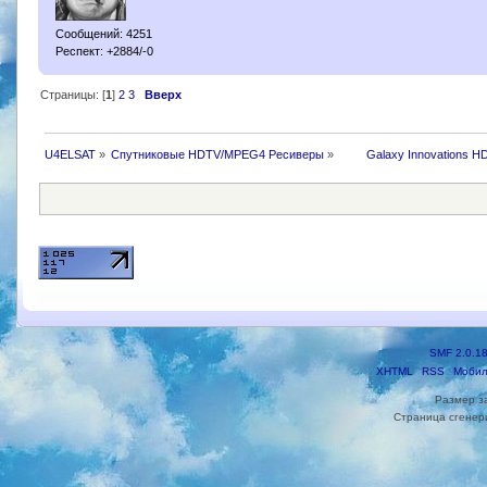
Сообщений: 4251
Респект: +2884/-0
Страницы: [
1
]
2
3
Вверх
U4ELSAT
»
Спутниковые HDTV/MPEG4 Ресиверы
»
 	Galaxy Innovations H
SMF 2.0.1
XHTML
RSS
Мобил
Размер з
Страница сгенери