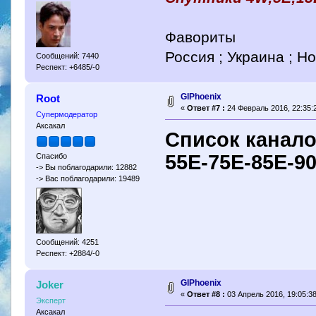
Фавориты
Россия ; Украина ; Н
Сообщений: 7440
Респект: +6485/-0
GIPhoenix
Root
«
Ответ #7 :
24 Февраль 2016, 22:35:
Супермодератор
Аксакал
Список канало
55E-75E-85E-9
Спасибо
-> Вы поблагодарили: 12882
-> Вас поблагодарили: 19489
Сообщений: 4251
Респект: +2884/-0
GIPhoenix
Joker
«
Ответ #8 :
03 Апрель 2016, 19:05:38
Эксперт
Аксакал