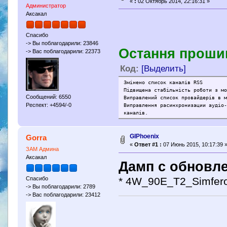
«
:
02 Октябрь 2014, 22:16:31 »
Администратор
Аксакал
Спасибо
-> Вы поблагодарили: 23846
Остання прошив
-> Вас поблагодарили: 22373
Код:
[Выделить]
Змінено список каналів RSS
Підвищена стабільність роботи з м
Сообщений: 6550
Виправлений список провайдерів в 
Респект: +4594/-0
Виправлення расинхронизации аудіо
каналів.
GIPhoenix
Gorra
«
Ответ #1 :
07 Июнь 2015, 10:17:39 
ЗАМ Админа
Аксакал
Дамп с обновле
* 4W_90E_T2_Simfero
Спасибо
-> Вы поблагодарили: 2789
-> Вас поблагодарили: 23412