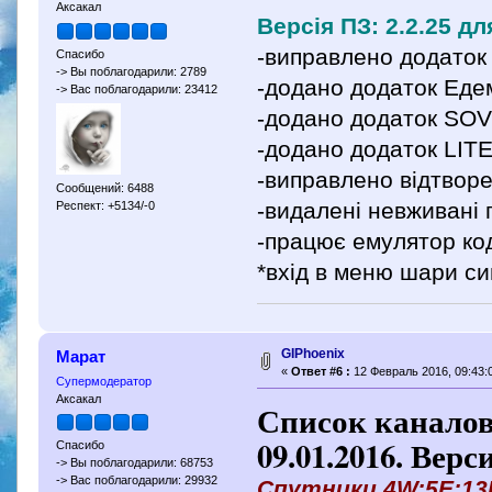
Аксакал
Версія ПЗ: 2.2.25 дл
-виправлено додаток 
Спасибо
-> Вы поблагодарили: 2789
-додано додаток Еде
-> Вас поблагодарили: 23412
-додано додаток SO
-додано додаток LIT
-виправлено відтвор
Сообщений: 6488
-видалені невживані
Респект: +5134/-0
-працює емулятор ко
*вхід в меню шари си
GIPhoenix
Марат
«
Ответ #6 :
12 Февраль 2016, 09:43:
Супермодератор
Аксакал
Список каналов
09.01.2016. Верс
Спасибо
-> Вы поблагодарили: 68753
-> Вас поблагодарили: 29932
Спутники 4W;5Е;13Е