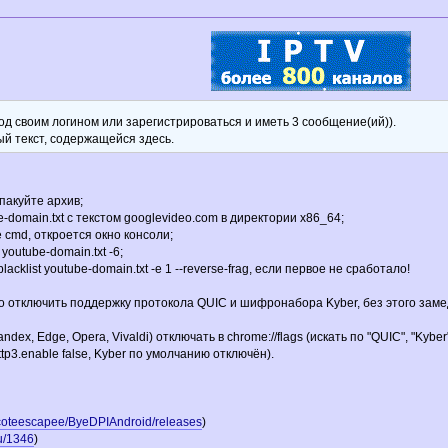
од своим логином или зарегистрироваться и иметь 3 сообщение(ий)).
ый текст, содержащейся здесь.
пакуйте архив;
-domain.txt с текстом googlevideo.com в директории x86_64;
е cmd, откроется окно консоли;
 youtube-domain.txt -6;
acklist youtube-domain.txt -e 1 --reverse-frag, если первое не сработало!
 отключить поддержку протокола QUIC и шифронабора Kyber, без этого заме
dex, Edge, Opera, Vivaldi) отключать в chrome://flags (искать по "QUIC", "Kyber
.http3.enable false, Kyber по умолчанию отключён).
ecoteescapee/ByeDPIAndroid/releases
)
lu/1346
)