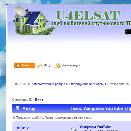
  Начало
  Вход
  Регистрация
U4ELSAT
»
Компьютерный раздел
»
Операционные системы
»
Ускоряем You
Страницы: [
1
]
Вниз
Автор
Тема: Ускоряем YouTube (Пр
0 Пользователей и 1 Гость просматривают эту тему.
Ускоряем YouTube
nike v