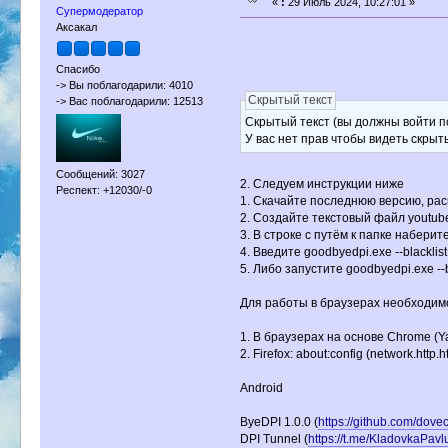
«
:
29 Июль 2024, 10:27:01 »
Супермодератор
Аксакал
Спасибо
-> Вы поблагодарили: 4010
Скрытый текст
-> Вас поблагодарили: 12513
Скрытый текст (вы должны войти п
У вас нет прав чтобы видеть скрыт
Сообщений: 3027
2. Следуем инструкции ниже
Респект: +12030/-0
1. Скачайте последнюю версию, рас
2. Создайте текстовый файл youtube
3. В строке с путём к папке наберит
4. Введите goodbyedpi.exe --blacklist
5. Либо запустите goodbyedpi.exe --bl
Для работы в браузерах необходимо
1. В браузерах на основе Chrome (Yan
2. Firefox: about:config (network.http
Android
ByeDPI 1.0.0 (
https://github.com/dov
DPI Tunnel (
https://t.me/KladovkaPav