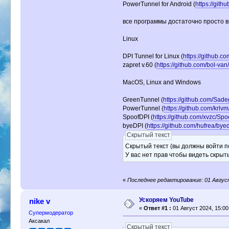
PowerTunnel for Android (
https://git
все программы достаточно просто в
Linux
DPI Tunnel for Linux (
https://github.c
zapret v.60 (
https://github.com/bol-van
MacOS, Linux and Windows
GreenTunnel (
https://github.com/Sad
PowerTunnel (
https://github.com/krl
SpoofDPI (
https://github.com/xvzc/Sp
byeDPI (
https://github.com/hufrea/bye
Скрытый текст
Скрытый текст (вы должны войти по
У вас нет прав чтобы видеть скрыт
«
Последнее редактирование: 01 Август 
Ускоряем YouTube
nike v
«
Ответ #1 :
01 Август 2024, 15:00
Супермодератор
Аксакал
Скрытый текст