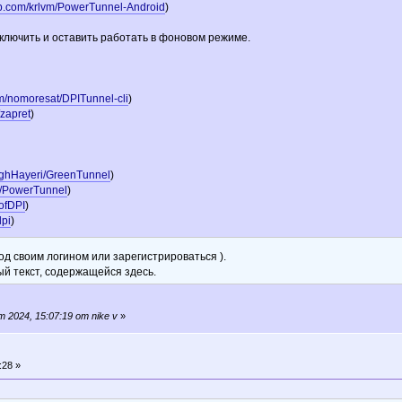
hub.com/krlvm/PowerTunnel-Android
)
ключить и оставить работать в фоновом режиме.
om/nomoresat/DPITunnel-cli
)
/zapret
)
eghHayeri/GreenTunnel
)
vm/PowerTunnel
)
oofDPI
)
dpi
)
д своим логином или зарегистрироваться ).
ый текст, содержащейся здесь.
2024, 15:07:19 от nike v
»
:28 »