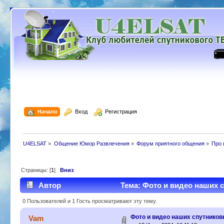
  Начало
  Вход
  Регистрация
U4ELSAT
»
Общение Юмор Развлечения
»
Форум приятного общения
»
Про 
Страницы: [
1
]
Вниз
Автор
Тема: Фото и видео наших с
0 Пользователей и 1 Гость просматривают эту тему.
Фото и видео наших спутников
Vam