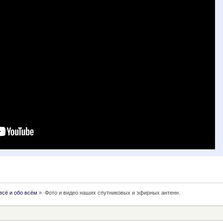
всё и обо всём
»
Фото и видео наших спутниковых и эфирных антенн.