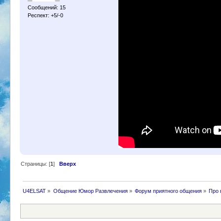
Сообщений: 15
Респект: +5/-0
Страницы: [
1
]
Вверх
U4ELSAT
»
Общение Юмор Развлечения
»
Форум приятного общения
»
Про 