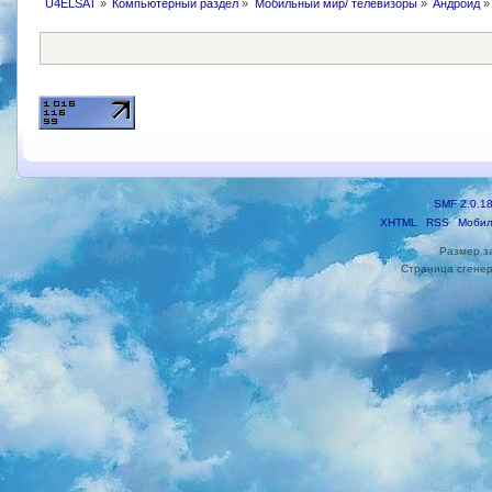
U4ELSAT
»
Компьютерный раздел
»
Мобильный мир/ телевизоры
»
Андроид
»
SMF 2.0.1
XHTML
RSS
Мобил
Размер з
Страница сгенер