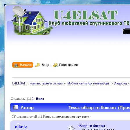
  Начало
  Вход
  Регистрация
U4ELSAT
»
Компьютерный раздел
»
Мобильный мир/ телевизоры
»
Андроид
»
Страницы: [
1
]
2
Вниз
Автор
Тема: обзор тв боксов (Проч
0 Пользователей и 1 Гость просматривают эту тему.
обзор тв боксов
nike v