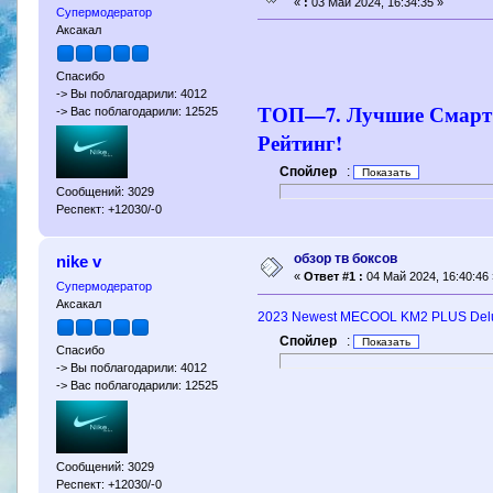
«
:
03 Май 2024, 16:34:35 »
Супермодератор
Аксакал
Спасибо
-> Вы поблагодарили: 4012
ТОП—7. Лучшие Смарт Т
-> Вас поблагодарили: 12525
Рейтинг!
Спойлер
:
Сообщений: 3029
Респект: +12030/-0
обзор тв боксов
nike v
«
Ответ #1 :
04 Май 2024, 16:40:46 
Супермодератор
Аксакал
2023 Newest MECOOL KM2 PLUS Deluxe 
Спойлер
:
Спасибо
-> Вы поблагодарили: 4012
-> Вас поблагодарили: 12525
Сообщений: 3029
Респект: +12030/-0