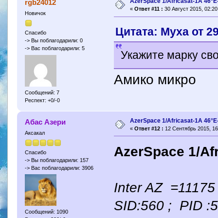
AzerSpace 1/Africasat-1A 46°
rgb24012
«
Ответ #11 :
30 Август 2015, 02:20
Новичок
Цитата: Муха от 29
Спасибо
-> Вы поблагодарили: 0
-> Вас поблагодарили: 5
Укажите марку св
Амико микро
Сообщений: 7
Респект: +0/-0
AzerSpace 1/Africasat-1A 46°
Абас Азери
«
Ответ #12 :
12 Сентябрь 2015, 16
Аксакал
AzerSpace 1/Afr
Спасибо
-> Вы поблагодарили: 157
-> Вас поблагодарили: 3906
Inter AZ =1117
SID:560 ; PID :
Сообщений: 1090