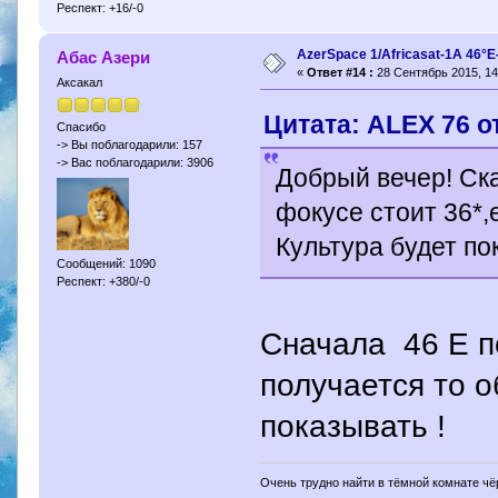
Респект: +16/-0
AzerSpace 1/Africasat-1A 46°
Абас Азери
«
Ответ #14 :
28 Сентябрь 2015, 14
Аксакал
Цитата: ALEX 76 о
Спасибо
-> Вы поблагодарили: 157
-> Вас поблагодарили: 3906
Добрый вечер! Ска
фокусе стоит 36*,
Культура будет п
Сообщений: 1090
Респект: +380/-0
Сначала 46 Е п
получается то 
показывать !
Очень трудно найти в тёмной комнате чёр