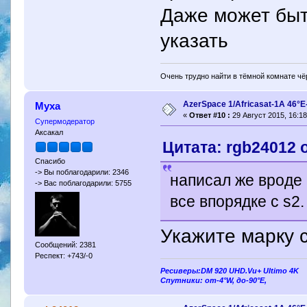
Даже может быть
указать
Очень трудно найти в тёмной комнате чёр
AzerSpace 1/Africasat-1A 46°
Муха
«
Ответ #10 :
29 Август 2015, 16:18
Супермодератор
Аксакал
Цитата: rgb24012 о
Спасибо
-> Вы поблагодарили: 2346
написал же вроде 
-> Вас поблагодарили: 5755
все впорядке с s2.
Укажите марку 
Сообщений: 2381
Респект: +743/-0
Ресиверы:DM 920 UHD.Vu+ Ultimo 4K
Спутники: от-4°W, до-90°E,