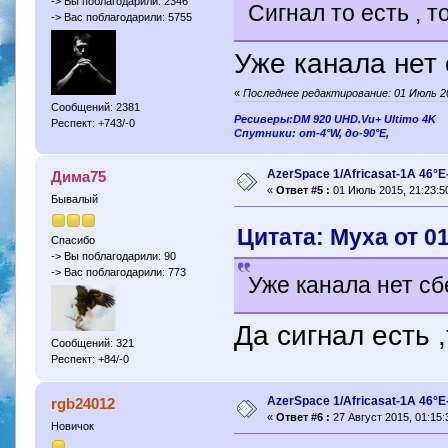
-> Вы поблагодарили: 2346
Сигнал то есть , т
-> Вас поблагодарили: 5755
Уже канала нет
«
Последнее редактирование: 01 Июль 20
Сообщений: 2381
Ресиверы:DM 920 UHD.Vu+ Ultimo 4K
Респект: +743/-0
Спутники: от-4°W, до-90°E,
AzerSpace 1/Africasat-1A 46°
Дима75
«
Ответ #5 :
01 Июль 2015, 21:23:5
Бывалый
Цитата: Муха от 0
Спасибо
-> Вы поблагодарили: 90
-> Вас поблагодарили: 773
Уже канала нет с
Да сигнал есть ,
Сообщений: 321
Респект: +84/-0
AzerSpace 1/Africasat-1A 46°
rgb24012
«
Ответ #6 :
27 Август 2015, 01:15:
Новичок