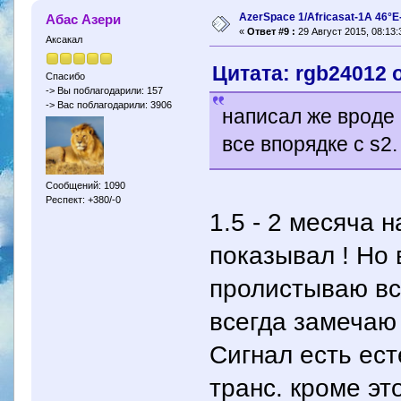
AzerSpace 1/Africasat-1A 46°
Абас Азери
«
Ответ #9 :
29 Август 2015, 08:13:
Аксакал
Цитата: rgb24012 о
Спасибо
-> Вы поблагодарили: 157
-> Вас поблагодарили: 3906
написал же вроде 
все впорядке с s2.
Сообщений: 1090
Респект: +380/-0
1.5 - 2 месяча 
показывал ! Но
пролистываю вс
всегда замечаю 
Сигнал есть ест
транс. кроме эт