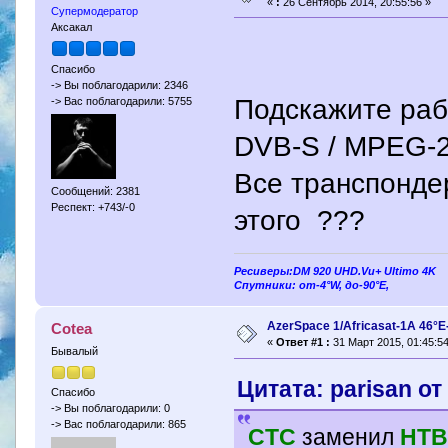
«
:
26 Сентябрь 2014, 20:55:56 »
Супермодератор
Аксакал
Спасибо
-> Вы поблагодарили: 2346
Подскажите рабо
-> Вас поблагодарили: 5755
DVB-S / MPEG-
Все транспонде
Сообщений: 2381
Респект: +743/-0
этого ???
Ресиверы:DM 920 UHD.Vu+ Ultimo 4K
Спутники: от-4°W, до-90°E,
AzerSpace 1/Africasat-1A 46°
Cotea
«
Ответ #1 :
31 Март 2015, 01:45:54
Бывалый
Цитата: parisan от
Спасибо
-> Вы поблагодарили: 0
-> Вас поблагодарили: 865
СTC
заменил
HT