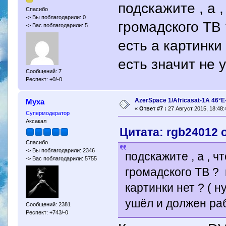
подскажите , а 
Спасибо
-> Вы поблагодарили: 0
громадского ТВ 
-> Вас поблагодарили: 5
есть а картинки 
есть значит не 
Сообщений: 7
Респект: +0/-0
AzerSpace 1/Africasat-1A 46°
Муха
«
Ответ #7 :
27 Август 2015, 18:48:
Супермодератор
Аксакал
Цитата: rgb24012 о
Спасибо
-> Вы поблагодарили: 2346
подскажите , а , ч
-> Вас поблагодарили: 5755
громадского ТВ ? 
картинки нет ? ( н
ушёл и должен ра
Сообщений: 2381
Респект: +743/-0