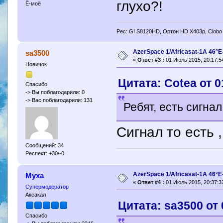
глухо?!
Ё-моё
Рес: GI S8120HD, Ортон HD X403p, Clobo
AzerSpace 1/Africasat-1A 46°
sa3500
«
Ответ #3 :
01 Июль 2015, 20:17:5
Новичок
Цитата: Cotea от 0
Спасибо
-> Вы поблагодарили: 0
-> Вас поблагодарили: 131
Ребят, есть сигнал
Сигнал то есть 
Сообщений: 34
Респект: +30/-0
AzerSpace 1/Africasat-1A 46°
Муха
«
Ответ #4 :
01 Июль 2015, 20:37:3
Супермодератор
Аксакал
Цитата: sa3500 от 
Спасибо