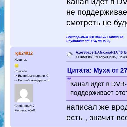
Канал идет в D
не поддерживае
смотреть не буд
Ресиверы:DM 920 UHD.Vu+ Ultimo 4K
Спутники: от-4°W, до-90°E,
AzerSpace 1/Africasat-1A 46°
rgb24012
«
Ответ #8 :
29 Август 2015, 01:34:
Новичок
Цитата: Муха от 27
Спасибо
-> Вы поблагодарили: 0
-> Вас поблагодарили: 5
Канал идет в DVB
поддерживает это
написал же вро
Сообщений: 7
Респект: +0/-0
есть , значит вс