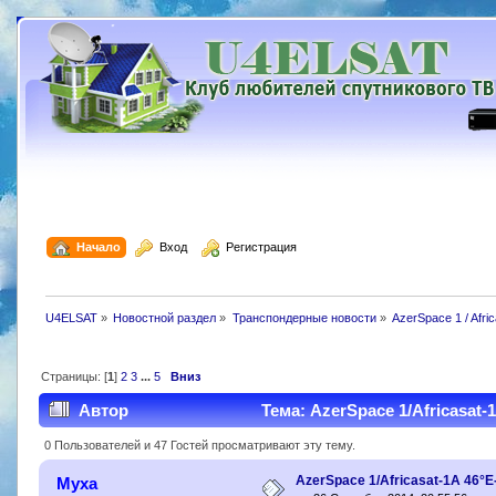
  Начало
  Вход
  Регистрация
U4ELSAT
»
Новостной раздел
»
Транспондерные новости
»
AzerSpace 1 / Afric
Страницы: [
1
]
2
3
...
5
Вниз
Автор
Тема: AzerSpace 1/Africasat
0 Пользователей и 47 Гостей просматривают эту тему.
AzerSpace 1/Africasat-1A 46°
Муха