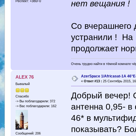
нет вещания !
Респект: +380/-0
Со вчерашнего д
устранили ! На
продолжает нор
Очень трудно найти в тёмной комнате чёр
AzerSpace 1/Africasat-1A 46°
ALEX 76
«
Ответ #13 :
25 Сентябрь 2015, 16
Бывалый
Добрый вечер! 
Спасибо
-> Вы поблагодарили: 372
антенна 0,95- в
-> Вас поблагодарили: 162
46* в мультифид
показывать? Бо
Сообщений: 206