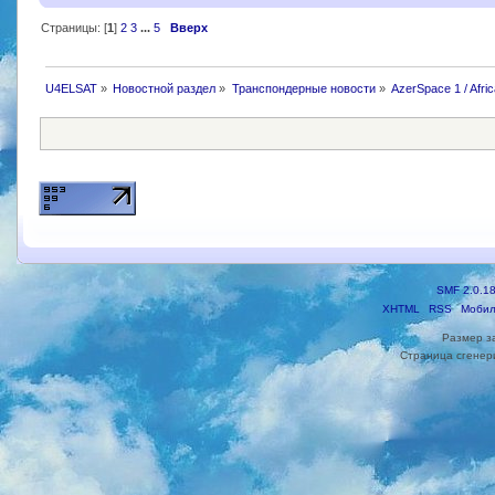
Страницы: [
1
]
2
3
...
5
Вверх
U4ELSAT
»
Новостной раздел
»
Транспондерные новости
»
AzerSpace 1 / Afric
SMF 2.0.1
XHTML
RSS
Мобил
Размер з
Страница сгенери