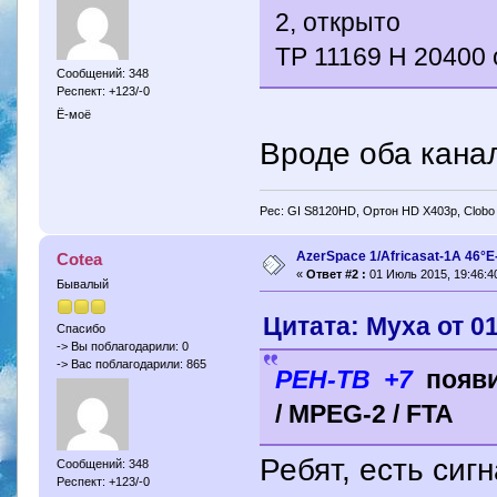
2, открыто
ТР 11169 H 20400 
Сообщений: 348
Респект: +123/-0
Ё-моё
Вроде оба кана
Рес: GI S8120HD, Ортон HD X403p, Clobo
AzerSpace 1/Africasat-1A 46°
Cotea
«
Ответ #2 :
01 Июль 2015, 19:46:4
Бывалый
Цитата: Муха от 0
Спасибо
-> Вы поблагодарили: 0
-> Вас поблагодарили: 865
РЕН-ТВ +7
появи
/ MPEG-2 / FTA
Ребят, есть сиг
Сообщений: 348
Респект: +123/-0