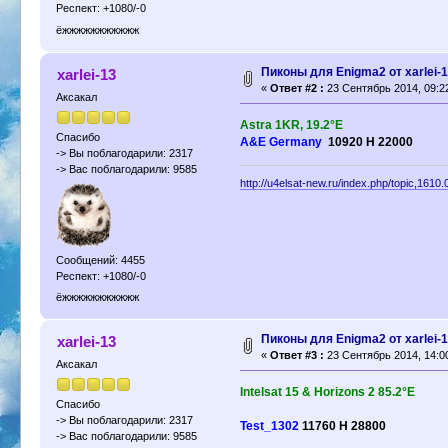
Респект: +1080/-0
ёжжжжжжжжжжж
Пиконы для Enigma2 от xarlei-
xarlei-13
«
Ответ #2 :
23 Сентябрь 2014, 09:2
Аксакал
Astra 1KR, 19.2°E
Спасибо
A&E Germany
10920 H 22000
-> Вы поблагодарили: 2317
-> Вас поблагодарили: 9585
http://u4elsat-new.ru/index.php/topic,1610.
Сообщений: 4455
Респект: +1080/-0
ёжжжжжжжжжжж
Пиконы для Enigma2 от xarlei-
xarlei-13
«
Ответ #3 :
23 Сентябрь 2014, 14:0
Аксакал
Intelsat 15 & Horizons 2 85.2°E
Спасибо
-> Вы поблагодарили: 2317
Test_1302
11760 H 28800
-> Вас поблагодарили: 9585