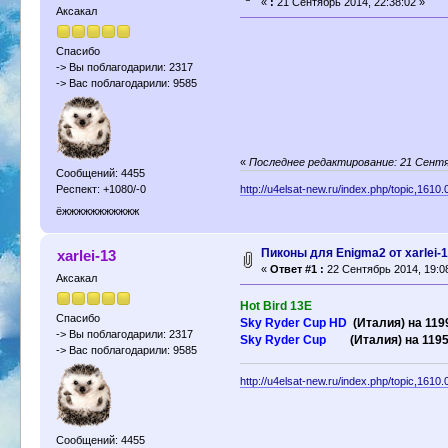
«
:
21 Сентябрь 2014, 22:38:02 »
Аксакал
Спасибо
-> Вы поблагодарили: 2317
-> Вас поблагодарили: 9585
«
Последнее редактирование: 21 Сентябр
Сообщений: 4455
http://u4elsat-new.ru/index.php/topic,1610.
Респект: +1080/-0
ёжжжжжжжжжжж
Пиконы для Enigma2 от xarlei-
xarlei-13
«
Ответ #1 :
22 Сентябрь 2014, 19:0
Аксакал
Hot Bird 13E
Спасибо
Sky Ryder Cup HD
(Италия) на 119
-> Вы поблагодарили: 2317
Sky Ryder Cup
(Италия) на 1195
-> Вас поблагодарили: 9585
http://u4elsat-new.ru/index.php/topic,1610.
Сообщений: 4455