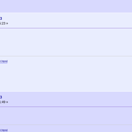
13
5:23 »
0.html
13
1:49 »
0.html