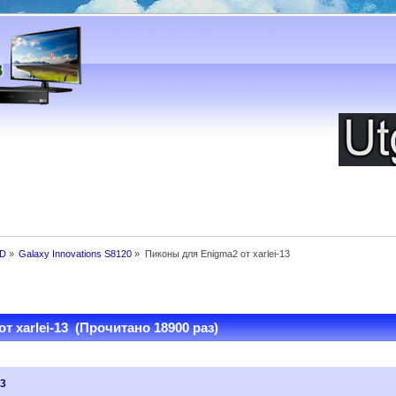
HD
»
Galaxy Innovations S8120
»
Пиконы для Enigma2 от xarlei-13
 xarlei-13 (Прочитано 18900 раз)
13