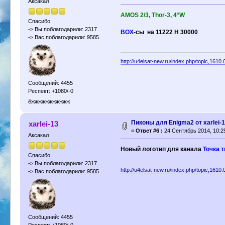
Аксакал
AMOS 2/3, Thor-3, 4°W
Спасибо
-> Вы поблагодарили: 2317
BOX
-сы на 11222 Н 30000
-> Вас поблагодарили: 9585
http://u4elsat-new.ru/index.php/topic,1610.
Сообщений: 4455
Респект: +1080/-0
ёжжжжжжжжжжж
Пиконы для Enigma2 от xarlei-
xarlei-13
«
Ответ #6 :
24 Сентябрь 2014, 10:2
Аксакал
Новый логотип для канала
Точка т
Спасибо
-> Вы поблагодарили: 2317
http://u4elsat-new.ru/index.php/topic,1610.
-> Вас поблагодарили: 9585
Сообщений: 4455
Респект: +1080/-0