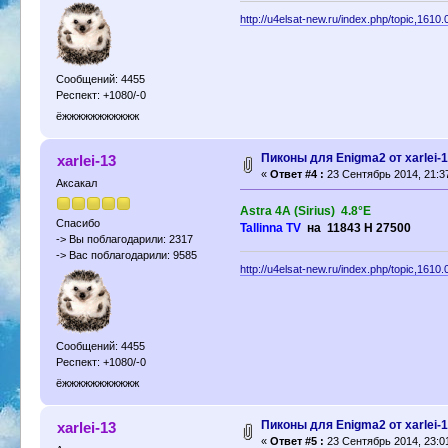
http://u4elsat-new.ru/index.php/topic,1610.
Сообщений: 4455
Респект: +1080/-0
ёжжжжжжжжжжж
Пиконы для Enigma2 от xarlei-
xarlei-13
«
Ответ #4 :
23 Сентябрь 2014, 21:3
Аксакал
Astra 4A (Sirius) 4.8°E
Спасибо
Tallinna TV
на 11843 Н 27500
-> Вы поблагодарили: 2317
-> Вас поблагодарили: 9585
http://u4elsat-new.ru/index.php/topic,1610.
Сообщений: 4455
Респект: +1080/-0
ёжжжжжжжжжжж
Пиконы для Enigma2 от xarlei-
xarlei-13
«
Ответ #5 :
23 Сентябрь 2014, 23:0