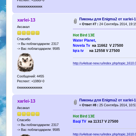
ёжжжжжжжжжжж
Пиконы для Enigma2 от xarlei-
xarlei-13
«
Ответ #7 :
24 Сентябрь 2014, 19:1
Аксакал
Hot Bird 13E
Спасибо
Water Planet,
-> Вы поблагодарили: 2317
Novela Tv
на 11662 V 27500
-> Вас поблагодарили: 9585
Iqra tv
на 12558 V 27500
http://u4elsat-new.ru/index.php/topic,1610.
Сообщений: 4455
Респект: +1080/-0
ёжжжжжжжжжжж
Пиконы для Enigma2 от xarlei-
xarlei-13
«
Ответ #8 :
25 Сентябрь 2014, 10:5
Аксакал
Hot Bird 13E
Спасибо
Baqi TV
на 11317 V 27500
-> Вы поблагодарили: 2317
-> Вас поблагодарили: 9585
http://u4elsat-new.ru/index.php/topic,1610.