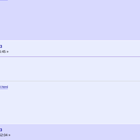
13
6:45 »
0.html
13
52:04 »