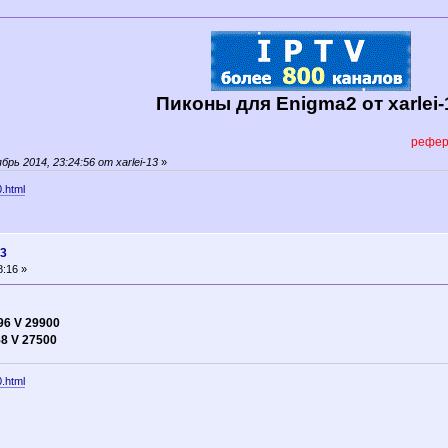
Пиконы для Enigma2 от xarlei-
референс 
ь 2014, 23:24:56 от xarlei-13
»
0.html
13
8:16 »
96 V 29900
8 V 27500
0.html