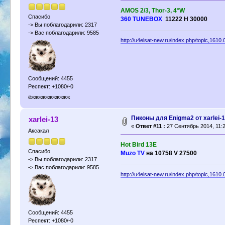
AMOS 2/3, Thor-3, 4°W
Спасибо
360 TUNEBOX
11222 Н 30000
-> Вы поблагодарили: 2317
-> Вас поблагодарили: 9585
http://u4elsat-new.ru/index.php/topic,1610.
Сообщений: 4455
Респект: +1080/-0
ёжжжжжжжжжжж
Пиконы для Enigma2 от xarlei-
xarlei-13
«
Ответ #11 :
27 Сентябрь 2014, 11:2
Аксакал
Hot Bird 13E
Спасибо
Muzo TV
на 10758 V 27500
-> Вы поблагодарили: 2317
-> Вас поблагодарили: 9585
http://u4elsat-new.ru/index.php/topic,1610.
Сообщений: 4455
Респект: +1080/-0