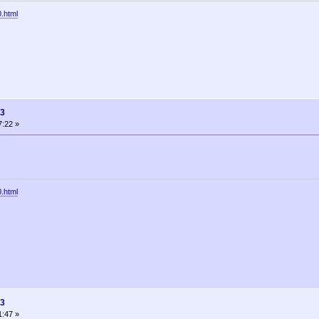
0.html
13
7:22 »
0.html
13
1:47 »