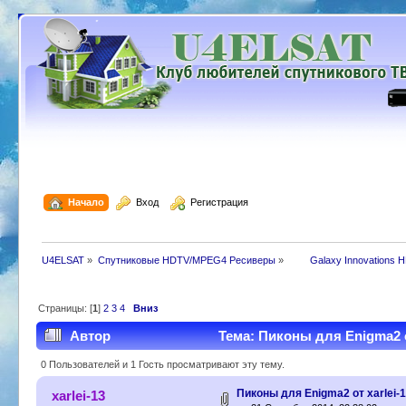
  Начало
  Вход
  Регистрация
U4ELSAT
»
Спутниковые HDTV/MPEG4 Ресиверы
»
 	Galaxy Innovations 
Страницы: [
1
]
2
3
4
Вниз
Автор
Тема: Пиконы для Enigma2 от
0 Пользователей и 1 Гость просматривают эту тему.
Пиконы для Enigma2 от xarlei-
xarlei-13