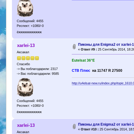
Сообщений: 4455
Респект: +1080/-0
ёжжжжжжжжжжж
Пиконы для Enigma2 от xarlei-
xarlei-13
«
Ответ #9 :
25 Сентябрь 2014, 18:2
Аксакал
Eutelsat 36°E
Спасибо
-> Вы поблагодарили: 2317
СТВ Плюс
на 11747 R 27500
-> Вас поблагодарили: 9585
http://u4elsat-new.ru/index.php/topic,1610.
Сообщений: 4455
Респект: +1080/-0
ёжжжжжжжжжжж
Пиконы для Enigma2 от xarlei-
xarlei-13
«
Ответ #10 :
25 Сентябрь 2014, 18:
Аксакал