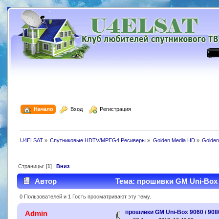
  Начало
  Вход
  Регистрация
U4ELSAT
»
Спутниковые HDTV/MPEG4 Ресиверы
»
Golden Media HD
»
Golden
Страницы: [
1
]
Вниз
Автор
Тема: прошивки GM Uni-Box 9
0 Пользователей и 1 Гость просматривают эту тему.
прошивки GM Uni-Box 9060 / 90
Admin