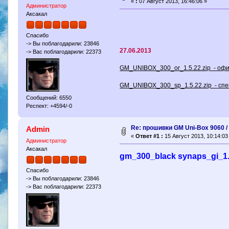
«
:
07 Август 2013, 16:46:06 »
Администратор
Аксакал
Спасибо
-> Вы поблагодарили: 23846
27.06.2013
-> Вас поблагодарили: 22373
GM_UNIBOX_300_or_1.5.22.zip - о
GM_UNIBOX_300_sp_1.5.22.zip - с
Сообщений: 6550
Респект: +4594/-0
Re: прошивки GM Uni-Box 9060 
Admin
«
Ответ #1 :
15 Август 2013, 10:14:03
Администратор
Аксакал
gm_300_black synaps_gi_1.5
Спасибо
-> Вы поблагодарили: 23846
-> Вас поблагодарили: 22373