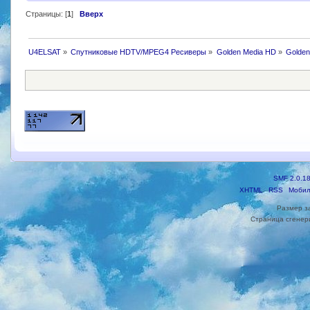
Страницы: [
1
]
Вверх
U4ELSAT
»
Спутниковые HDTV/MPEG4 Ресиверы
»
Golden Media HD
»
Golden
SMF 2.0.1
XHTML
RSS
Мобил
Размер з
Страница сгенери