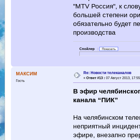
"MTV Россия", к слов
большей степени ори
обязательно будет п
производства
Спойлер
:
Re: Новости телеканалов
МАКСИМ
«
Ответ #13 :
07 Август 2013, 17:55
Гость
В эфир челябинског
канала “ПИК”
На челябинском теле
неприятный инцидент
эфире, внезапно пре