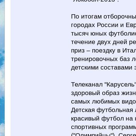
По итогам отборочны
городах России и Ев
тысяч юных футболис
течение двух дней р
приз – поездку в Ита
тренировочных баз л
детскими составами 
Телеканал "Карусель
здоровый образ жизн
самых любимых видов
Детская футбольная л
красивый футбол на 
спортивных программ
("Олимпийцы"), Серге