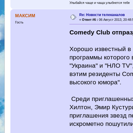
Улыбайся чаще и чаща улыбнется тебе
Re: Новости телеканалов
МАКСИМ
«
Ответ #6 :
06 Август 2013, 20:48:
Гость
Comedy Club отпра
Хорошо известный в 
программы которого 
"Украина" и "НЛО TV"
вэтим резиденты Co
высокого юмора".
Среди приглашенных 
Хилтон, Эмир Кустур
приглашения звезд п
искрометно пошутили