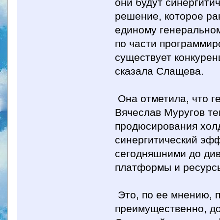
они будут синергити
решение, которое ра
единому генеральном
по части программир
существует конкурен
сказала Слащева.
Она отметила, что г
Вячеслав Муругов те
продюсирования холд
синергитический эф
сегодняшними до ди
платформы и ресурсы
Это, по ее мнению, 
преимущественно, до