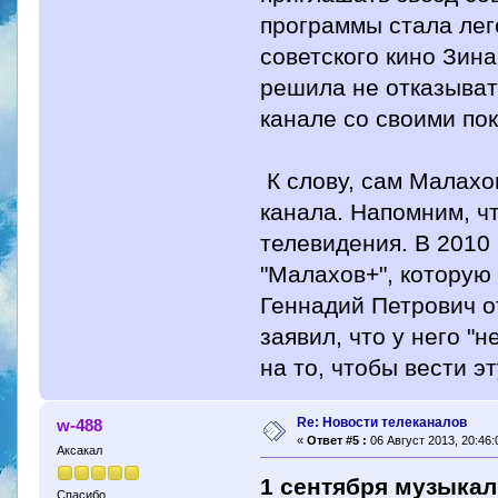
программы стала лег
советского кино Зин
решила не отказыват
канале со своими по
К слову, сам Малахов
канала. Напомним, чт
телевидения. В 2010
"Малахов+", которую
Геннадий Петрович о
заявил, что у него "
на то, чтобы вести э
Re: Новости телеканалов
w-488
«
Ответ #5 :
06 Август 2013, 20:46:
Аксакал
1 сентября музыкал
Спасибо