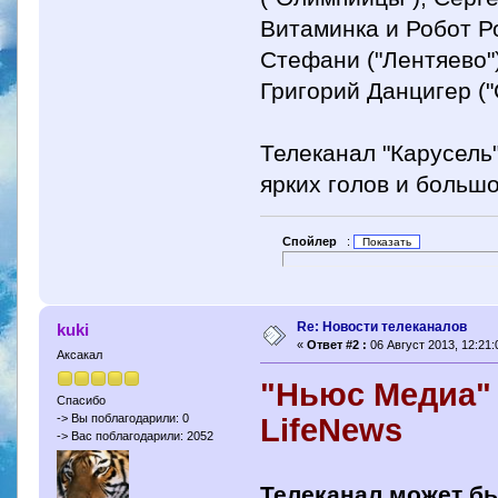
Витаминка и Робот Ро
Стефани ("Лентяево"
Григорий Данцигер ("
Телеканал "Карусель
ярких голов и больш
Спойлер
:
Re: Новости телеканалов
kuki
«
Ответ #2 :
06 Август 2013, 12:21:
Аксакал
"Ньюс Медиа" 
Спасибо
-> Вы поблагодарили: 0
LifeNews
-> Вас поблагодарили: 2052
Телеканал может бы