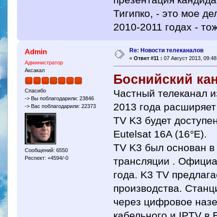
Тигипко, - это мое д
2010-2011 годах - тож
Re: Новости телеканалов
Admin
«
Ответ #11 :
07 Август 2013, 09:48
Администратор
Аксакал
Боснийский кан
Частный телеканал и
Спасибо
-> Вы поблагодарили: 23846
2013 года расширяет
-> Вас поблагодарили: 22373
TV K3 будет доступе
Eutelsat 16A (16°E).
TV K3 был основан в
Сообщений: 6550
Респект: +4594/-0
трансляции . Офици
года. K3 TV предлага
производства. Станц
через цифровое назе
кабельного и IPTV в 