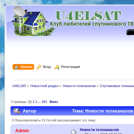
  Начало
  Вход
  Регистрация
U4ELSAT
»
Новостной раздел
»
Новости телеканалов
»
Спутниковые телекан
Страницы: [
1
]
2
3
...
393
Вниз
Автор
Тема: Новости телеканалов 
0 Пользователей и 15 Гостей просматривают эту тему.
Новости телеканалов
Admin