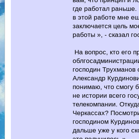
где работал раньше.
в этой работе мне е
заключается цель мо
работы », - сказал г
На вопрос, кто его п
облгосадминистрации
господин Трухманов о
Александр Курдинович
понимаю, что смогу 
не истории всего гос
телекомпании. Откуд
Черкассах? Посмотри
господином Курдинов
дальше уже у кого ск
это получилось ».