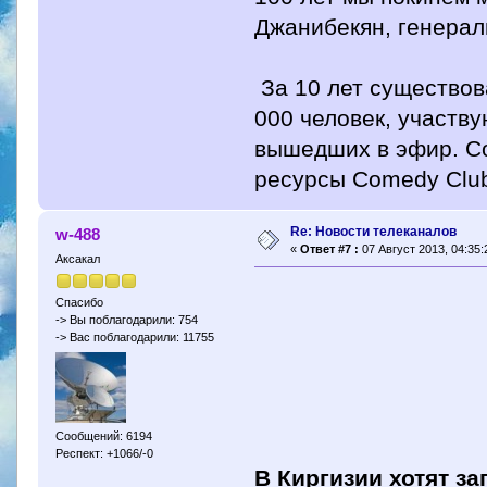
Джанибекян, генерал
За 10 лет существов
000 человек, участв
вышедших в эфир. Со
ресурсы Comedy Club
Re: Новости телеканалов
w-488
«
Ответ #7 :
07 Август 2013, 04:35:
Аксакал
Спасибо
-> Вы поблагодарили: 754
-> Вас поблагодарили: 11755
Сообщений: 6194
Респект: +1066/-0
В Киргизии хотят за