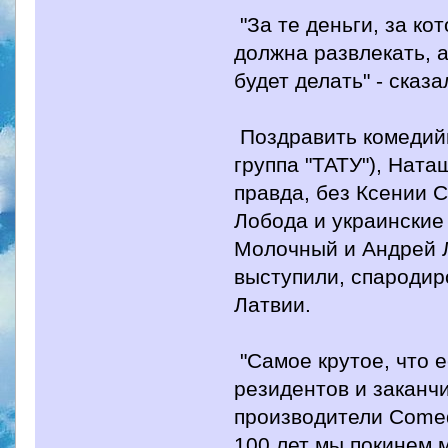
"За те деньги, за ко
должна развлекать, а
будет делать" - сказ
Поздравить комедийщ
группа "ТАТУ"), Нат
правда, без Ксении С
Лобода и украинские
Молочный и Андрей Л
выступили, спародир
Латвии.
"Самое крутое, что е
резидентов и заканчи
производители Comed
100 лет мы покинем м