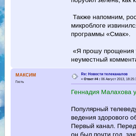
порубил зелень, как 
Также напомним, рос
микроблоге извинилс
программы «Смак».
«Я прошу прощения у
неуместный коммент
Re: Новости телеканалов
МАКСИМ
«
Ответ #4 :
06 Август 2013, 18:25:
Гость
Геннадия Малахова у
Популярный телевед
ведения здорового о
Первый канал. Перед
он был почти год, за