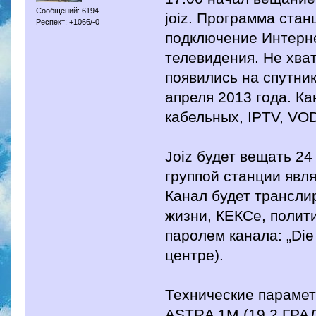
Сообщений: 6194
joiz. Программа стан
Респект: +1066/-0
подключение Интерне
телевидения. Не хват
появились на спутни
апреля 2013 года. Ка
кабельных, IPTV, VOD
Joiz будет вещать 24
группой станции явля
Канал будет трансли
жизни, КЕКСе, полит
паролем канала: „Die
центре).
Технические парамет
ASTRA 1M (19,2 ГРА