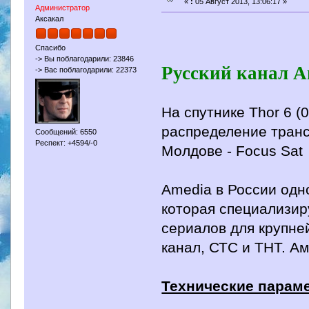
«
:
05 Август 2013, 13:06:17 »
Администратор
Аксакал
Спасибо
-> Вы поблагодарили: 23846
Русский канал A
-> Вас поблагодарили: 22373
На спутнике Thor 6 (
распределение транс
Сообщений: 6550
Респект: +4594/-0
Молдове - Focus Sat
Amedia в России одн
которая специализир
сериалов для крупне
канал, СТС и ТНТ. А
Технические парам