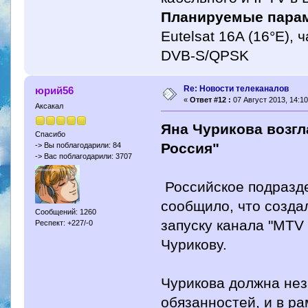
Планируемые парам
Eutelsat 16A (16°E), 
DVB-S/QPSK
Re: Новости телеканалов
юрий56
«
Ответ #12 :
07 Август 2013, 14:10
Аксакал
Яна Чурикова возгл
Спасибо
Россия"
-> Вы поблагодарили: 84
-> Вас поблагодарили: 3707
Российское подразде
сообщило, что созда
Сообщений: 1260
запуску канала "MTV 
Респект: +227/-0
Чурикову.
Чурикова должна нез
обязанностей, и в р