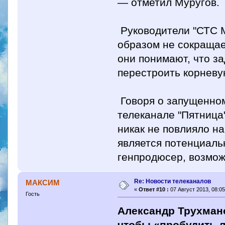
— отметил Муругов.
Руководители "СТС М
образом не сокращае
они понимают, что за
перестроить корневу
Говоря о запущенно
телеканале "Пятница
никак не повлияло н
является потенциаль
генпродюсер, возмож
Re: Новости телеканалов
МАКСИМ
«
Ответ #10 :
07 Август 2013, 08:05
Гость
Александр Трухман
чтобы «пробудить 