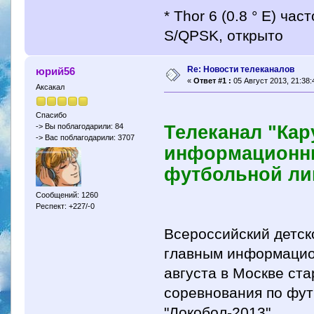
* Thor 6 (0.8 ° E) ча
S/QPSK, открыто
Re: Новости телеканалов
юрий56
«
Ответ #1 :
05 Август 2013, 21:38:
Аксакал
Спасибо
Телеканал "Кар
-> Вы поблагодарили: 84
-> Вас поблагодарили: 3707
информационны
футбольной ли
Сообщений: 1260
Респект: +227/-0
Всероссийский детск
главным информацио
августа в Москве ст
соревнования по фут
"Локобол-2013".