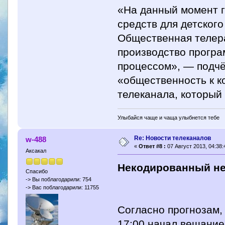
«На данный момент г
средств для детского
Общественная телер
производство програ
процессом», — подч
«общественность к к
телеканала, который
Улыбайся чаще и чаща улыбнется тебе
Re: Новости телеканалов
w-488
«
Ответ #8 :
07 Август 2013, 04:38:
Аксакал
Некодированный нем
Спасибо
-> Вы поблагодарили: 754
-> Вас поблагодарили: 11755
Согласно прогнозам, 
17:00 начал вещание