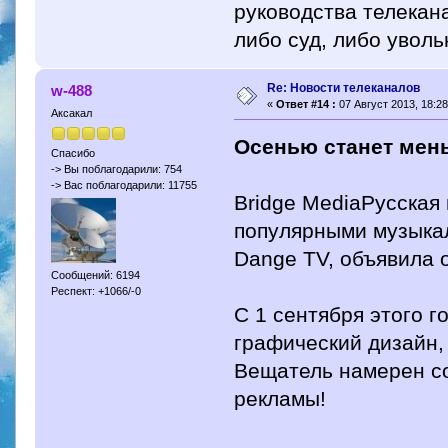
руководства телекан
либо суд, либо уволь
Re: Новости телеканалов
w-488
«
Ответ #14 :
07 Август 2013, 18:28
Аксакал
Осенью станет мень
Спасибо
-> Вы поблагодарили: 754
-> Вас поблагодарили: 11755
Bridge MediaРусская 
популярными музыкал
Dange TV, объявила о
Сообщений: 6194
Респект: +1066/-0
С 1 сентября этого 
графический дизайн,
Вещатель намерен со
рекламы!