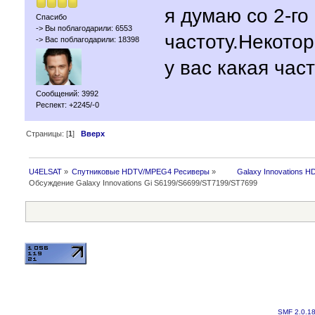
я думаю со 2-го
Спасибо
-> Вы поблагодарили: 6553
частоту.Некотор
-> Вас поблагодарили: 18398
у вас какая час
Сообщений: 3992
Респект: +2245/-0
Страницы: [
1
]
Вверх
U4ELSAT
»
Спутниковые HDTV/MPEG4 Ресиверы
»
 	Galaxy Innovations H
Обсуждение Galaxy Innovations Gi S6199/S6699/ST7199/ST7699
SMF 2.0.1