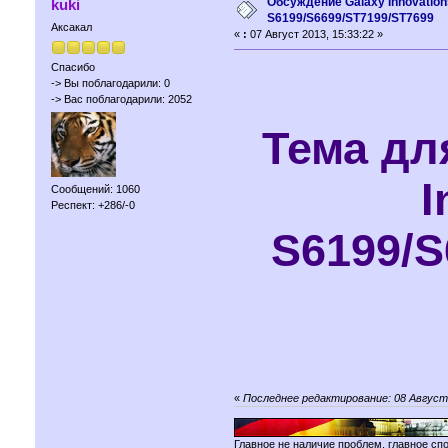
Обсуждение Galaxy Innovation
kuki
S6199/S6699/ST7199/ST7699
Аксакал
«
:
07 Август 2013, 15:33:22 »
Спасибо
-> Вы поблагодарили: 0
-> Вас поблагодарили: 2052
Тема дл
I
Сообщений: 1060
Респект: +286/-0
S6199/S
«
Последнее редактирование: 08 Август 
Главное не наличие проблем, главное сп