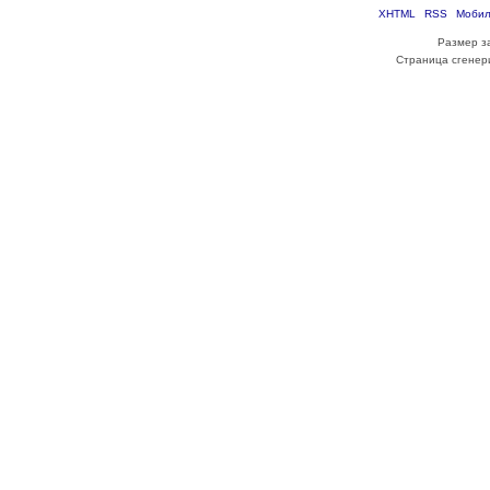
XHTML
RSS
Мобил
Размер з
Страница сгенери