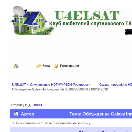
  Начало
  Вход
  Регистрация
U4ELSAT
»
Спутниковые HDTV/MPEG4 Ресиверы
»
 	Galaxy Innovations H
Обсуждение Galaxy Innovations Gi S6199/S6699/ST7199/ST7699
Страницы: [
1
]
Вниз
Автор
Тема: Обсуждение Galaxy Inn
0 Пользователей и 1 Гость просматривают эту тему.