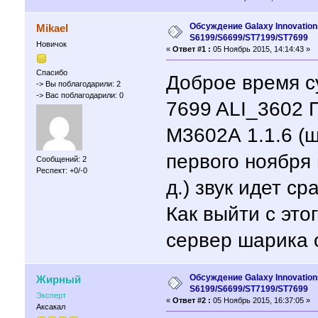
Обсуждение Galaxy Innovation
Mikael
S6199/S6699/ST7199/ST7699
Новичок
«
Ответ #1 :
05 Ноябрь 2015, 14:14:43 »
Спасибо
Доброе время су
-> Вы поблагодарили: 2
-> Вас поблагодарили: 0
7699 ALI_3602 
М3602А 1.1.6 (ш
первого ноября 
Сообщений: 2
Респект: +0/-0
д.) звук идет ср
Как выйти с это
сервер шарика о
Обсуждение Galaxy Innovation
Жирный
S6199/S6699/ST7199/ST7699
Эксперт
«
Ответ #2 :
05 Ноябрь 2015, 16:37:05 »
Аксакал