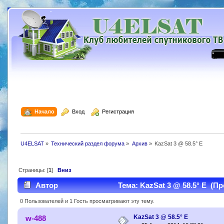
  Начало
  Вход
  Регистрация
U4ELSAT
»
Технический раздел форума
»
Архив
»
KazSat 3 @ 58.5° Е
Страницы: [
1
]
Вниз
Автор
Тема: KazSat 3 @ 58.5° Е (Пр
0 Пользователей и 1 Гость просматривают эту тему.
KazSat 3 @ 58.5° Е
w-488