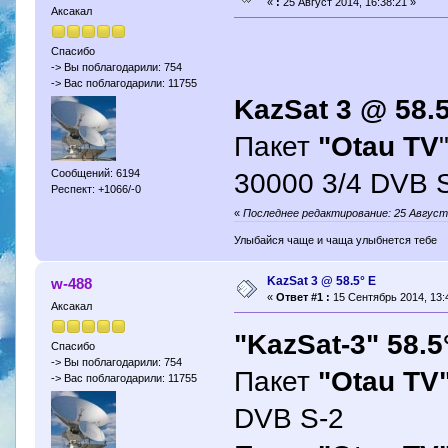
«
:
25 Август 2014, 16:38:21 »
Аксакал
Спасибо
-> Вы поблагодарили: 754
-> Вас поблагодарили: 11755
KazSat 3 @ 58.
Пакет
"Otau TV
30000 3/4 DVB 
Сообщений: 6194
Респект: +1066/-0
«
Последнее редактирование: 25 Август 2
Улыбайся чаще и чаща улыбнется тебе
KazSat 3 @ 58.5° Е
w-488
«
Ответ #1 :
15 Сентябрь 2014, 13:
Аксакал
"KazSat-3" 58.5
Спасибо
-> Вы поблагодарили: 754
Пакет
"Otau TV
-> Вас поблагодарили: 11755
DVB S-2