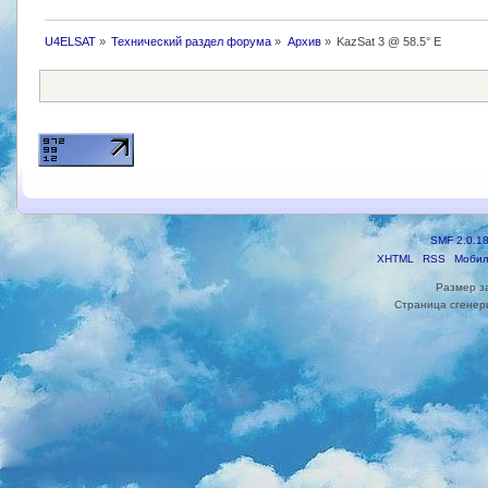
U4ELSAT
»
Технический раздел форума
»
Архив
»
KazSat 3 @ 58.5° Е
SMF 2.0.1
XHTML
RSS
Мобил
Размер з
Страница сгенери