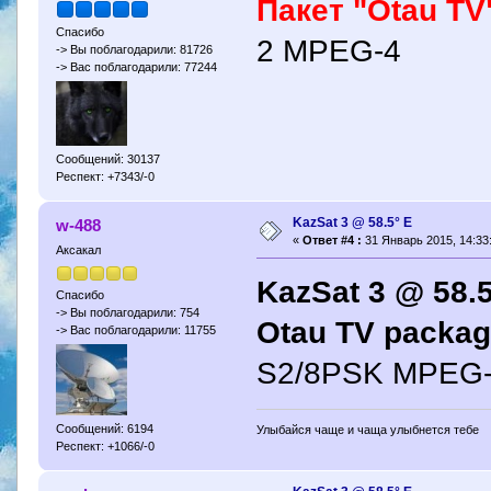
Пакет "Otau TV
Спасибо
2 MPEG-4
-> Вы поблагодарили: 81726
-> Вас поблагодарили: 77244
Сообщений: 30137
Респект: +7343/-0
KazSat 3 @ 58.5° Е
w-488
«
Ответ #4 :
31 Январь 2015, 14:33
Аксакал
KazSat 3 @ 58.5
Спасибо
-> Вы поблагодарили: 754
Otau TV packa
-> Вас поблагодарили: 11755
S2/8PSK MPEG-
Сообщений: 6194
Улыбайся чаще и чаща улыбнется тебе
Респект: +1066/-0