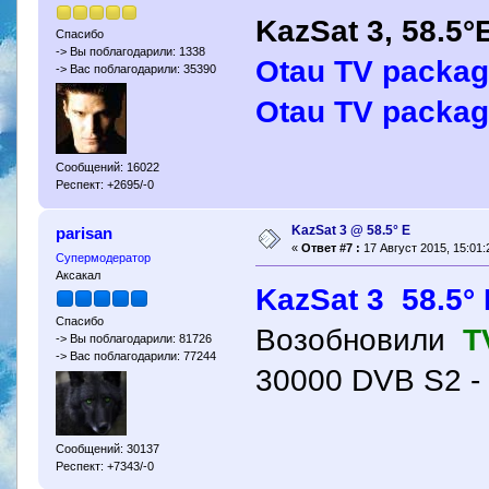
KazSat 3, 58.5°
Спасибо
-> Вы поблагодарили: 1338
Otau TV packa
-> Вас поблагодарили: 35390
Otau TV packa
Сообщений: 16022
Респект: +2695/-0
KazSat 3 @ 58.5° Е
parisan
«
Ответ #7 :
17 Август 2015, 15:01:
Супермодератор
Аксакал
KazSat 3 58.5° 
Спасибо
Возобновили
Т
-> Вы поблагодарили: 81726
-> Вас поблагодарили: 77244
30000 DVB S2 -
Сообщений: 30137
Респект: +7343/-0