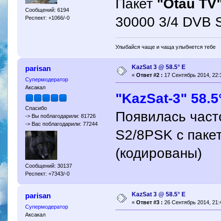
Пакет
"Otau TV
Сообщений: 6194
30000 3/4 DVB 
Респект: +1066/-0
Улыбайся чаще и чаща улыбнется тебе
KazSat 3 @ 58.5° Е
parisan
«
Ответ #2 :
17 Сентябрь 2014, 22:
Супермодератор
Аксакал
"KazSat-3" 58.5
Спасибо
Появилась часто
-> Вы поблагодарили: 81726
-> Вас поблагодарили: 77244
S2/8PSK с пак
(кодированы)
Сообщений: 30137
Респект: +7343/-0
KazSat 3 @ 58.5° Е
parisan
«
Ответ #3 :
26 Сентябрь 2014, 21:
Супермодератор
Аксакал