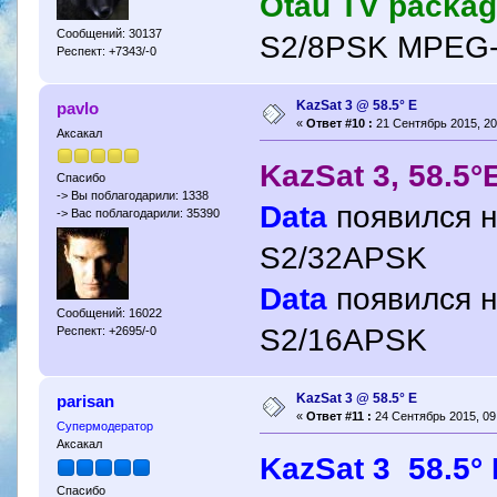
Otau TV packa
Сообщений: 30137
S2/8PSK MPEG-4
Респект: +7343/-0
KazSat 3 @ 58.5° Е
pavlo
«
Ответ #10 :
21 Сентябрь 2015, 20
Аксакал
KazSat 3, 58.5°
Спасибо
-> Вы поблагодарили: 1338
Data
появился н
-> Вас поблагодарили: 35390
S2/32APSK
Data
появился н
Сообщений: 16022
S2/16APSK
Респект: +2695/-0
KazSat 3 @ 58.5° Е
parisan
«
Ответ #11 :
24 Сентябрь 2015, 09:
Супермодератор
Аксакал
KazSat 3 58.5° 
Спасибо