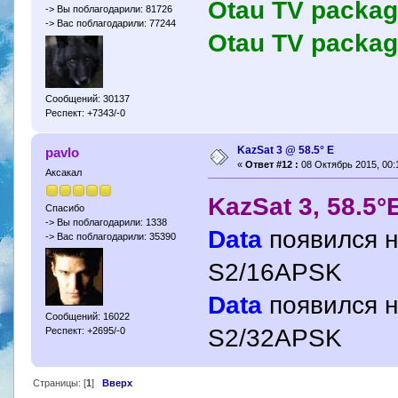
Otau TV packa
-> Вы поблагодарили: 81726
-> Вас поблагодарили: 77244
Otau TV packa
Сообщений: 30137
Респект: +7343/-0
KazSat 3 @ 58.5° Е
pavlo
«
Ответ #12 :
08 Октябрь 2015, 00:
Аксакал
KazSat 3, 58.5°
Спасибо
-> Вы поблагодарили: 1338
Data
появился н
-> Вас поблагодарили: 35390
S2/16APSK
Data
появился н
Сообщений: 16022
S2/32APSK
Респект: +2695/-0
Страницы: [
1
]
Вверх