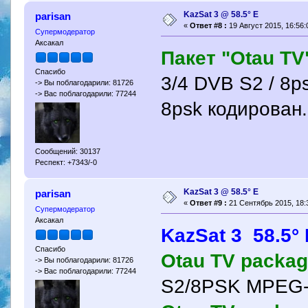
KazSat 3 @ 58.5° Е
parisan
«
Ответ #8 :
19 Август 2015, 16:56:
Супермодератор
Аксакал
Пакет "Otau TV
Спасибо
3/4 DVB S2 / 8p
-> Вы поблагодарили: 81726
-> Вас поблагодарили: 77244
8psk кодирован.
Сообщений: 30137
Респект: +7343/-0
KazSat 3 @ 58.5° Е
parisan
«
Ответ #9 :
21 Сентябрь 2015, 18:
Супермодератор
Аксакал
KazSat 3 58.5° 
Спасибо
Otau TV packa
-> Вы поблагодарили: 81726
-> Вас поблагодарили: 77244
S2/8PSK MPEG-