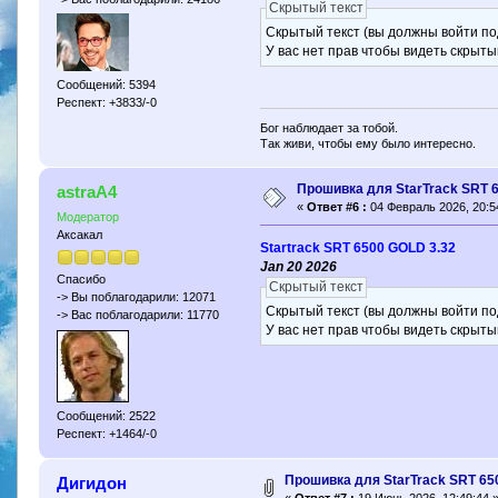
Скрытый текст
Скрытый текст (вы должны войти по
У вас нет прав чтобы видеть скрыты
Сообщений: 5394
Респект: +3833/-0
Бог наблюдает за тобой.
Так живи, чтобы ему было интересно.
Прошивка для StarTrack SRT 
astraA4
«
Ответ #6 :
04 Февраль 2026, 20:5
Модератор
Аксакал
Startrack SRT 6500 GOLD 3.32
Jan 20 2026
Спасибо
Скрытый текст
-> Вы поблагодарили: 12071
Скрытый текст (вы должны войти по
-> Вас поблагодарили: 11770
У вас нет прав чтобы видеть скрыты
Сообщений: 2522
Респект: +1464/-0
Прошивка для StarTrack SRT 65
Дигидон
«
Ответ #7 :
19 Июнь 2026, 12:49:44 