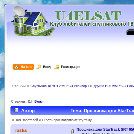
  Начало
  Вход
  Регистрация
U4ELSAT
»
Спутниковые HDTV/MPEG4 Ресиверы
»
Другие HDTV/MPEG4 Рес
Страницы: [
1
]
Вниз
Автор
Тема: Прошивка для StarTrac
0 Пользователей и 1 Гость просматривают эту тему.
Прошивка для StarTrack SRT 65
razka