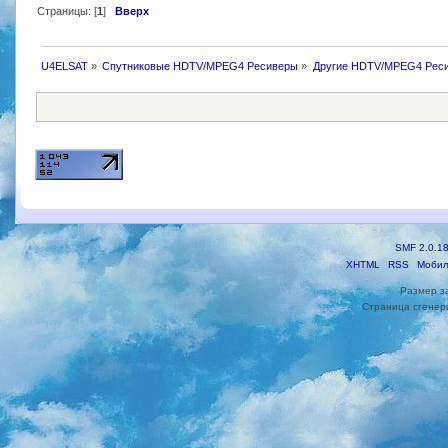
Страницы: [
1
]
Вверх
U4ELSAT
»
Спутниковые HDTV/MPEG4 Ресиверы
»
Другие HDTV/MPEG4 Рес
SMF 2.0.1
XHTML
RSS
Мобил
Размер з
Страница сгенери