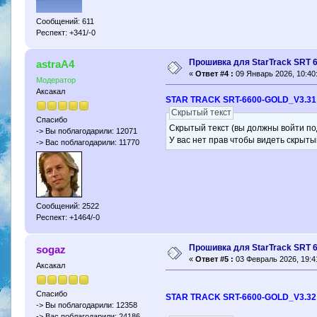
Сообщений: 611
Респект: +341/-0
Прошивка для StarTrack SRT 
astraA4
«
Ответ #4 :
09 Январь 2026, 10:40
Модератор
Аксакал
STAR TRACK SRT-6600-GOLD_V3.31
Скрытый текст
Спасибо
Скрытый текст (вы должны войти по
-> Вы поблагодарили: 12071
У вас нет прав чтобы видеть скрыты
-> Вас поблагодарили: 11770
Сообщений: 2522
Респект: +1464/-0
Прошивка для StarTrack SRT 
sogaz
«
Ответ #5 :
03 Февраль 2026, 19:4
Аксакал
Спасибо
STAR TRACK SRT-6600-GOLD_V3.32
-> Вы поблагодарили: 12358
-> Вас поблагодарили: 24186