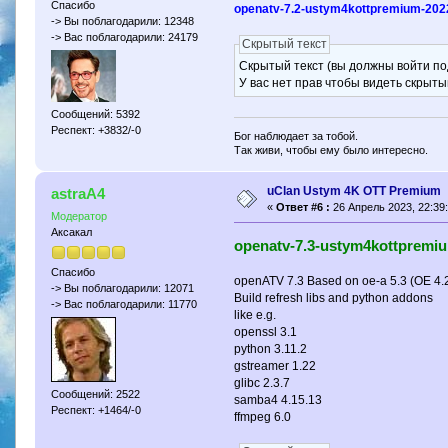
Спасибо
openatv-7.2-ustym4kottpremium-20
-> Вы поблагодарили: 12348
-> Вас поблагодарили: 24179
Скрытый текст
Скрытый текст (вы должны войти по
У вас нет прав чтобы видеть скрыты
Сообщений: 5392
Респект: +3832/-0
Бог наблюдает за тобой.
Так живи, чтобы ему было интересно.
uClan Ustym 4K OTT Premium
astraA4
«
Ответ #6 :
26 Апрель 2023, 22:39:
Модератор
Аксакал
openatv-7.3-ustym4kottpremi
Спасибо
openATV 7.3 Based on oe-a 5.3 (OE 4.
-> Вы поблагодарили: 12071
Build refresh libs and python addons
-> Вас поблагодарили: 11770
like e.g.
openssl 3.1
python 3.11.2
gstreamer 1.22
glibc 2.3.7
Сообщений: 2522
samba4 4.15.13
Респект: +1464/-0
ffmpeg 6.0