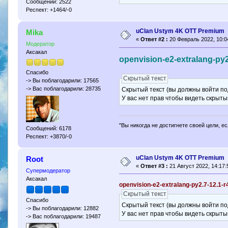
Сообщений: 2522
Респект: +1464/-0
uClan Ustym 4K OTT Premium
Mika
«
Ответ #2 :
20 Февраль 2022, 10:0
Модератор
Аксакал
openvision-e2-extralang-py
Спасибо
Скрытый текст
-> Вы поблагодарили: 17565
-> Вас поблагодарили: 28735
Скрытый текст (вы должны войти по
У вас нет прав чтобы видеть скрыты
"Вы никогда не достигнете своей цели, е
Сообщений: 6178
Респект: +3870/-0
uClan Ustym 4K OTT Premium
Root
«
Ответ #3 :
21 Август 2022, 14:17:
Супермодератор
Аксакал
openvision-e2-extralang-py2.7-12.1
Скрытый текст
Спасибо
Скрытый текст (вы должны войти по
-> Вы поблагодарили: 12882
У вас нет прав чтобы видеть скрыты
-> Вас поблагодарили: 19487