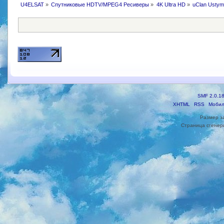
U4ELSAT
»
Спутниковые HDTV/MPEG4 Ресиверы
»
4K Ultra HD
»
uClan Usty
SMF 2.0.1
XHTML
RSS
Мобил
Размер з
Страница сгенери