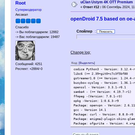
uClan Ustym 4K OTT Premium
Root
«
Ответ #12 :
06 Сентябрь 2024, 11
Супермодератор
Аксакал
openDroid 7.5 based on oe-a
Спасибо
Спойлер
:
-> Вы поблагодарили: 12882
-> Вас поблагодарили: 19487
Change log:
Код:
[Выделить]
Сообщений: 4251
Респект: +2884/-0
codice Python3 - Version: 3.12.4-
libc6 (>= 2.39+git0+c7c3f5bf80
​gstreamer1.0 (>= Version: 1.24.4-
busybox-syslog - Version: 1.36.1-
openssl - Version: 3.3.1-r0.1
samba4 - (>= Version: 4.19.7-r1)
ffmpeg -(Version: 7.0.1-r3)
opkg -Version: 1:0.6.3-r9
Package: openvpn - Version: 2.6.1
gcc - Version 14.1
Package: curl - Version: 8.8.0-r0
Package: enigma2-plugin-skins-gla
Package: ofgwrite - Version: 4.x+
Скрытый текст