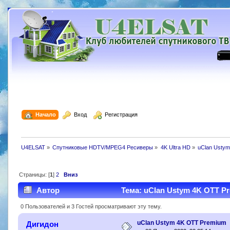
  Начало
  Вход
  Регистрация
U4ELSAT
»
Спутниковые HDTV/MPEG4 Ресиверы
»
4K Ultra HD
»
uClan Usty
Страницы: [
1
]
2
Вниз
Автор
Тема: uClan Ustym 4K OTT Pr
0 Пользователей и 3 Гостей просматривают эту тему.
uClan Ustym 4K OTT Premium
Дигидон