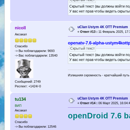
Скрытый текст (вы должны войти по
У вас нет прав чтобы видеть скрыты
uClan Ustym 4K OTT Premium
nicoll
«
Ответ #13 :
11 Февраль 2025, 17:
Аксакал
openatv-7.6-alpha-ustym4kot
Спасибо
Скрытый текст
-> Вы поблагодарили: 9693
Скрытый текст (вы должны войти по
-> Вас поблагодарили: 13540
У вас нет прав чтобы видеть скрыты
Излишняя скромность - кратчайший путь 
Сообщений: 2749
Респект: +1424/-0
uClan Ustym 4K OTT Premium
tu134
«
Ответ #14 :
06 Март 2025, 16:04:4
ВИП
Аксакал
openDroid 7.6 b
Спасибо
-> Вы поблагодарили: 12546