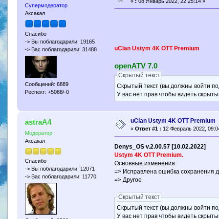
«
:
08 Январь 2022, 22:25:14 »
Супермодератор
Аксакал
Спасибо
-> Вы поблагодарили: 19165
uClan Ustym 4K OTT Premium
-> Вас поблагодарили: 31488
openATV 7.0
Скрытый текст
Сообщений: 6889
Скрытый текст (вы должны войти по
Респект: +5088/-0
У вас нет прав чтобы видеть скрыты
uClan Ustym 4K OTT Premium
astraA4
«
Ответ #1 :
12 Февраль 2022, 09:0
Модератор
Аксакал
Denys_OS v.2.00.57 [10.02.2022]
Ustym 4K OTT Premium.
Спасибо
Основные изменения:
-> Вы поблагодарили: 12071
=> Исправлена ошибка сохранения 
-> Вас поблагодарили: 11770
=> Другое
Скрытый текст
Скрытый текст (вы должны войти по
У вас нет прав чтобы видеть скрыты