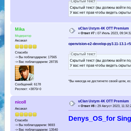
Скрытый текст
Скрытый текст (вы должны войти по
У вас нет прав чтобы видеть скрыты
uClan Ustym 4K OTT Premium
Mika
«
Ответ #7 :
07 Июль 2023, 09:34:3
Модератор
Аксакал
openvision-e2-develop-py3.11-13.1-
Спасибо
Скрытый текст
-> Вы поблагодарили: 17565
Скрытый текст (вы должны войти по
-> Вас поблагодарили: 28735
У вас нет прав чтобы видеть скрыты
"Вы никогда не достигнете своей цели, е
Сообщений: 6178
Респект: +3870/-0
uClan Ustym 4K OTT Premium
nicoll
«
Ответ #8 :
29 Август 2023, 11:32:
Аксакал
Denys_OS_for Singl
Спасибо
-> Вы поблагодарили: 9693
-> Вас поблагодарили: 13540