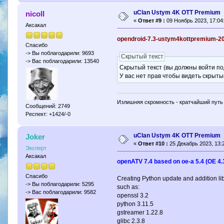
uClan Ustym 4K OTT Premium
nicoll
«
Ответ #9 :
09 Ноябрь 2023, 17:04
Аксакал
opendroid-7.3-ustym4kottpremium-2
Спасибо
-> Вы поблагодарили: 9693
Скрытый текст
-> Вас поблагодарили: 13540
Скрытый текст (вы должны войти по
У вас нет прав чтобы видеть скрыты
Излишняя скромность - кратчайший путь 
Сообщений: 2749
Респект: +1424/-0
uClan Ustym 4K OTT Premium
Joker
«
Ответ #10 :
25 Декабрь 2023, 13:2
Эксперт
Аксакал
openATV 7.4 based on oe-a 5.4 (OE 4.
Спасибо
Creating Python update and addition lib
-> Вы поблагодарили: 5295
such as:
-> Вас поблагодарили: 9582
openssl 3.2
python 3.11.5
gstreamer 1.22.8
glibc 2.3.8