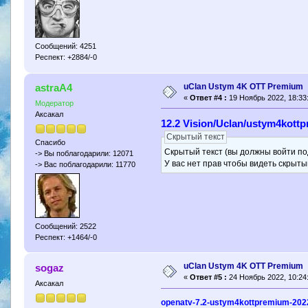
Сообщений: 4251
Респект: +2884/-0
uClan Ustym 4K OTT Premium
astraA4
«
Ответ #4 :
19 Ноябрь 2022, 18:33
Модератор
Аксакал
12.2 Vision/Uclan/ustym4kott
Скрытый текст
Спасибо
Скрытый текст (вы должны войти по
-> Вы поблагодарили: 12071
У вас нет прав чтобы видеть скрыты
-> Вас поблагодарили: 11770
Сообщений: 2522
Респект: +1464/-0
uClan Ustym 4K OTT Premium
sogaz
«
Ответ #5 :
24 Ноябрь 2022, 10:24
Аксакал
openatv-7.2-ustym4kottpremium-20