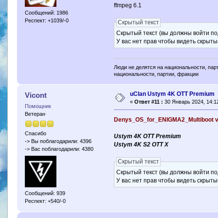
ffmpeg 6.1
Сообщений: 1986
Респект: +1039/-0
Скрытый текст
Скрытый текст (вы должны войти по
У вас нет прав чтобы видеть скрыты
Люди не делятся на национальности, парт
национальности, партии, фракции
uClan Ustym 4K OTT Premium
Vicont
«
Ответ #11 :
30 Январь 2024, 14:12
Помощник
Ветеран
Denys_OS_for_ENIGMA2_Multiboot v.2
Спасибо
Ustym 4K OTT Premium
-> Вы поблагодарили: 4396
Ustym 4K S2 OTT X
-> Вас поблагодарили: 4380
Скрытый текст
Скрытый текст (вы должны войти по
У вас нет прав чтобы видеть скрыты
Сообщений: 939
Респект: +540/-0