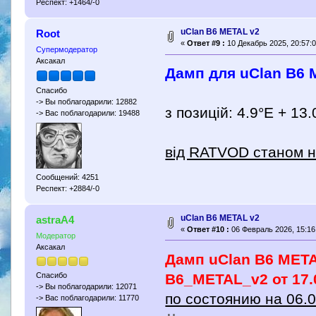
Респект: +1464/-0
uClan B6 METAL v2
Root
«
Ответ #9 :
10 Декабрь 2025, 20:57:0
Супермодератор
Аксакал
Дамп для uClan B6 M
Спасибо
-> Вы поблагодарили: 12882
з позицій: 4.9°E + 13.
-> Вас поблагодарили: 19488
від RATVOD станом н
Сообщений: 4251
Респект: +2884/-0
uClan B6 METAL v2
astraA4
«
Ответ #10 :
06 Февраль 2026, 15:16
Модератор
Аксакал
Дамп uClan B6 MET
B6_METAL_v2 от 17.
Спасибо
-> Вы поблагодарили: 12071
по состоянию на 06.0
-> Вас поблагодарили: 11770