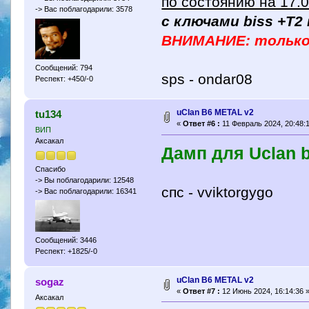
по состоянию на 17.
-> Вас поблагодарили: 3578
с ключами biss +Т2 
ВНИМАНИЕ: только 
Сообщений: 794
sps - ondar08
Респект: +450/-0
uClan B6 METAL v2
tu134
«
Ответ #6 :
11 Февраль 2024, 20:48:1
ВИП
Аксакал
Дамп для Uclan b6
Спасибо
-> Вы поблагодарили: 12548
спс - vviktorgygo
-> Вас поблагодарили: 16341
Сообщений: 3446
Респект: +1825/-0
uClan B6 METAL v2
sogaz
«
Ответ #7 :
12 Июнь 2024, 16:14:36 
Аксакал