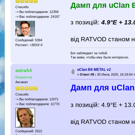
Дамп для uClan B
Спасибо
-> Вы поблагодарили: 12358
-> Вас поблагодарили: 24187
з позицій:
4.9°E + 13.
від RATVOD станом н
Сообщений: 5394
Респект: +3833/-0
Бог наблюдает за тобой.
Так живи, чтобы ему было интересно.
uClan B6 METAL v2
astraA4
«
Ответ #8 :
30 Июль 2025, 16:19:04 
Модератор
Аксакал
Дамп для uClan
Спасибо
-> Вы поблагодарили: 12071
з позицій: 4.9°E + 13.
-> Вас поблагодарили: 11770
від RATVOD станом н
Сообщений: 2522