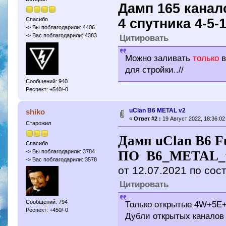
Дамп 165 канало
4 спутника 4-5-
Спасибо
-> Вы поблагодарили: 4406
-> Вас поблагодарили: 4383
Цитировать
Можно заливать
только
в
для стройки..//
Сообщений: 940
Респект: +540/-0
uClan B6 METAL v2
shiko
«
Ответ #2 :
19 Август 2022, 18:36:02
Старожил
Дамп uClan B6 F
Спасибо
ПО B6_METAL_
-> Вы поблагодарили: 3784
-> Вас поблагодарили: 3578
от 12.07.2021 по сос
Цитировать
Сообщений: 794
Только открытые 4W+5E+
Респект: +450/-0
Дубли открытых каналов 