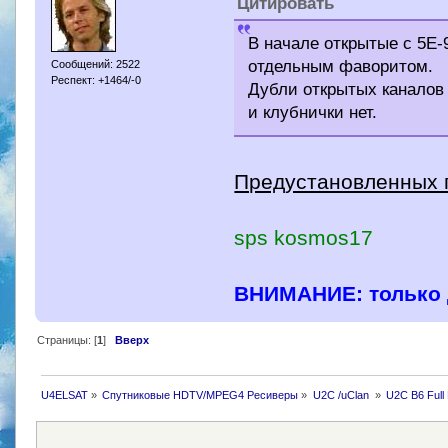
Цитировать
В начале открытые с 5E-
отдельным фаворитом.
Сообщений: 2522
Респект: +1464/-0
Дубли открытых каналов 
и клубнички нет.
Предустановленных п
sps kosmos17
ВНИМАНИЕ: только 
Страницы: [
1
]
Вверх
U4ELSAT
»
Спутниковые HDTV/MPEG4 Ресиверы
»
U2C /uClan 
»
U2C B6 Full