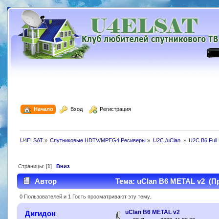
  Начало
  Вход
  Регистрация
U4ELSAT
»
Спутниковые HDTV/MPEG4 Ресиверы
»
U2C /uClan 
»
U2C B6 Full
Страницы: [
1
]
Вниз
Автор
Тема: uClan B6 METAL v2 (Пр
0 Пользователей и 1 Гость просматривают эту тему.
uClan B6 METAL v2
Дигидон