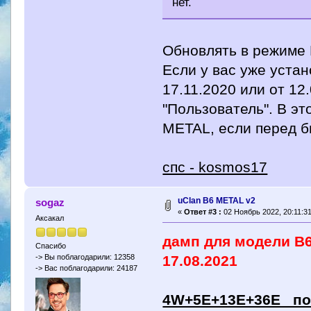
нет.
Обновлять в режиме 
Если у вас уже устан
17.11.2020 или от 1
"Пользователь". В э
METAL, если перед б
спс - kosmos17
uClan B6 METAL v2
sogaz
«
Ответ #3 :
02 Ноябрь 2022, 20:11:31
Аксакал
дамп для модели B
Спасибо
17.08.2021
-> Вы поблагодарили: 12358
-> Вас поблагодарили: 24187
4W+5E+13Е+36E по с