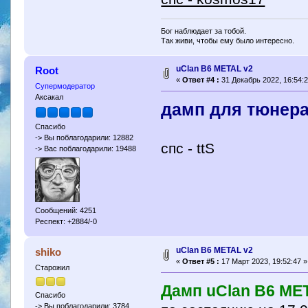
Бог наблюдает за тобой.
Так живи, чтобы ему было интересно.
uClan B6 METAL v2
Root
«
Ответ #4 :
31 Декабрь 2022, 16:54:2
Супермодератор
Аксакал
дамп для тюнера
Спасибо
-> Вы поблагодарили: 12882
спс - ttS
-> Вас поблагодарили: 19488
Сообщений: 4251
Респект: +2884/-0
uClan B6 METAL v2
shiko
«
Ответ #5 :
17 Март 2023, 19:52:47 »
Старожил
Дамп uClan B6 ME
Спасибо
-> Вы поблагодарили: 3784