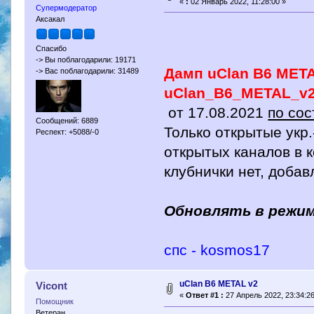
«
:
02 Январь 2022, 11:28:00 »
Супермодератор
Аксакал
Спасибо
-> Вы поблагодарили: 19171
Дамп uClan B6 MET
-> Вас поблагодарили: 31489
uClan_B6_METAL_v
от 17.08.2021
по сос
Сообщений: 6889
Только открытые укр
Респект: +5088/-0
открытых каналов в к
клубнички нет, доба
Обновлять в режим
спс - kosmos17
uClan B6 METAL v2
Vicont
«
Ответ #1 :
27 Апрель 2022, 23:34:26
Помощник
Ветеран