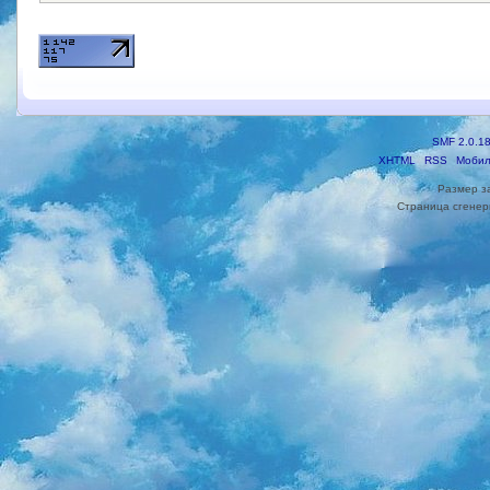
SMF 2.0.1
XHTML
RSS
Мобил
Размер з
Страница сгенери