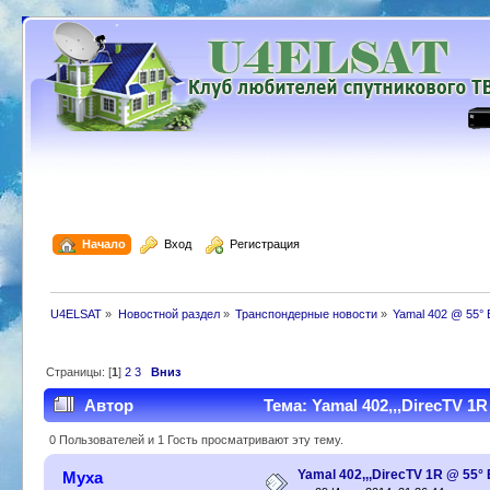
  Начало
  Вход
  Регистрация
U4ELSAT
»
Новостной раздел
»
Транспондерные новости
»
Yamal 402 @ 55° 
Страницы: [
1
]
2
3
Вниз
Автор
Тема: Yamal 402,,,DirecTV 1
0 Пользователей и 1 Гость просматривают эту тему.
Yamal 402,,,DirecTV 1R @ 55
Муха