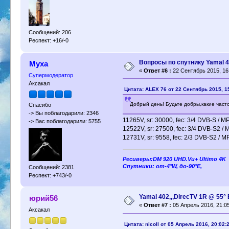
Сообщений: 206
Респект: +16/-0
Вопросы по спутнику Yamal 4
Муха
«
Ответ #6 :
22 Сентябрь 2015, 16
Супермодератор
Аксакал
Цитата: ALEX 76 от 22 Сентябрь 2015, 1
Добрый день! Будьте добры,какие част
Спасибо
-> Вы поблагодарили: 2346
11265V, sr: 30000, fec: 3/4 DVB-S / 
-> Вас поблагодарили: 5755
12522V, sr: 27500, fec: 3/4 DVB-S2 /
12731V, sr: 9558, fec: 2/3 DVB-S2 / 
Ресиверы:DM 920 UHD.Vu+ Ultimo 4K
Спутники: от-4°W, до-90°E,
Сообщений: 2381
Респект: +743/-0
Yamal 402,,,DirecTV 1R @ 55
юрий56
«
Ответ #7 :
05 Апрель 2016, 21:05
Аксакал
Цитата: nicoll от 05 Апрель 2016, 20:02: