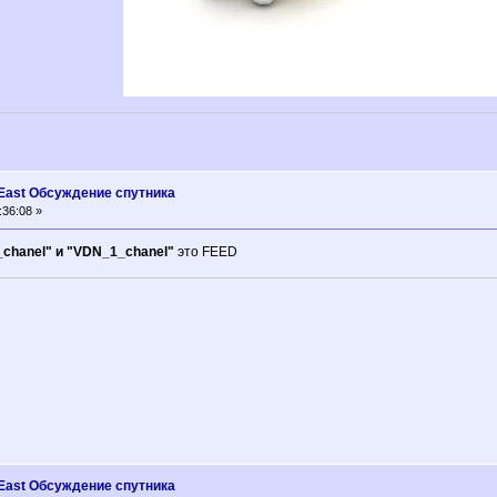
° East Oбсуждение спутника
:36:08 »
_chanel" и "VDN_1_chanel"
это FEED
° East Oбсуждение спутника