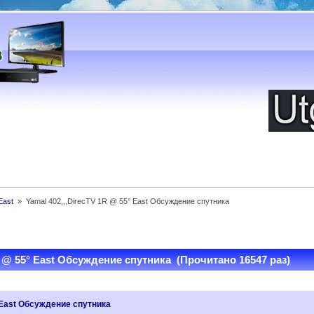
East 
»
Yamal 402,,,DirecTV 1R @ 55° East Oбсуждение спутника
R @ 55° East Oбсуждение спутника (Прочитано 16547 раз)
° East Oбсуждение спутника