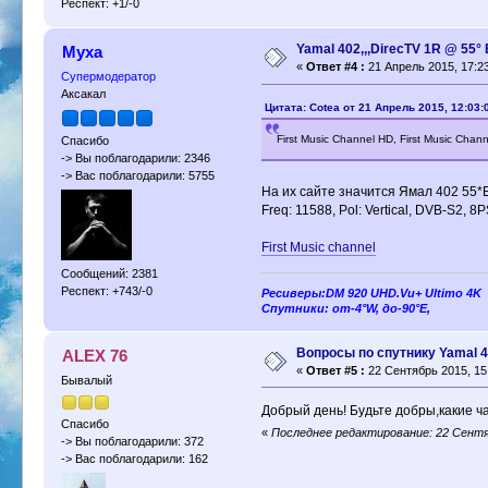
Респект: +1/-0
Yamal 402,,,DirecTV 1R @ 55
Муха
«
Ответ #4 :
21 Апрель 2015, 17:23
Супермодератор
Аксакал
Цитата: Cotea от 21 Апрель 2015, 12:03:
First Music Channel HD, First Music Cha
Спасибо
-> Вы поблагодарили: 2346
-> Вас поблагодарили: 5755
На их сайте значится Ямал 402 55*
Freq: 11588, Pol: Vertical, DVB-S2, 8
First Music channel
Сообщений: 2381
Респект: +743/-0
Ресиверы:DM 920 UHD.Vu+ Ultimo 4K
Спутники: от-4°W, до-90°E,
Вопросы по спутнику Yamal 4
ALEX 76
«
Ответ #5 :
22 Сентябрь 2015, 15
Бывалый
Добрый день! Будьте добры,какие ч
Спасибо
«
Последнее редактирование: 22 Сентя
-> Вы поблагодарили: 372
-> Вас поблагодарили: 162