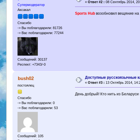
«
Ответ #2 :
08 Сентябрь 2014, 20
Супермодератор
Аксакал
Sports Hub
возобновил вещяние на 
Спасибо
-> Вы поблагодарили: 81726
-> Вас поблагодарили: 77244
Сообщений: 30137
Респект: +7343/-0
Доступные русскоязычные к
bush02
«
Ответ #3 :
13 Октябрь 2014, 14:2
постоялец
День добрый! Кто нить из Беларуси 
Спасибо
-> Вы поблагодарили: 0
-> Вас поблагодарили: 53
Сообщений: 105