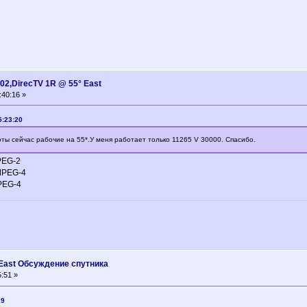
02,DirecTV 1R @ 55° East
:40:16 »
5:23:20
оты сейчас рабочие на 55*.У меня работает только 11265 V 30000. Спасибо.
MPEG-2
 MPEG-4
MPEG-4
° East Oбсуждение спутника
:51 »
29