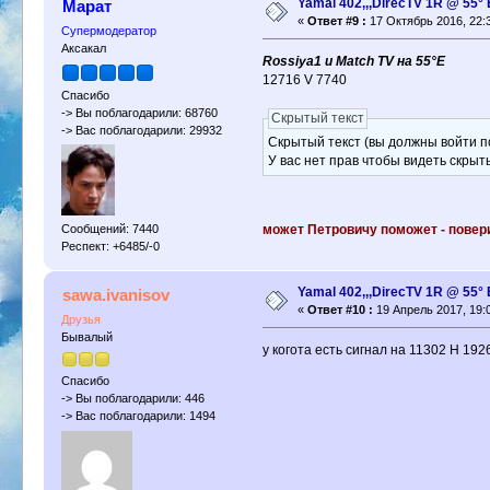
Yamal 402,,,DirecTV 1R @ 55
Марат
«
Ответ #9 :
17 Октябрь 2016, 22:3
Супермодератор
Аксакал
Rossiya1 и Match TV на 55°E
12716 V 7740
Спасибо
-> Вы поблагодарили: 68760
Скрытый текст
-> Вас поблагодарили: 29932
Скрытый текст (вы должны войти по
У вас нет прав чтобы видеть скрыт
может Петровичу поможет - повер
Сообщений: 7440
Респект: +6485/-0
Yamal 402,,,DirecTV 1R @ 55
sawa.ivanisov
«
Ответ #10 :
19 Апрель 2017, 19:0
Друзья
Бывалый
у когота есть сигнал на 11302 H 192
Спасибо
-> Вы поблагодарили: 446
-> Вас поблагодарили: 1494