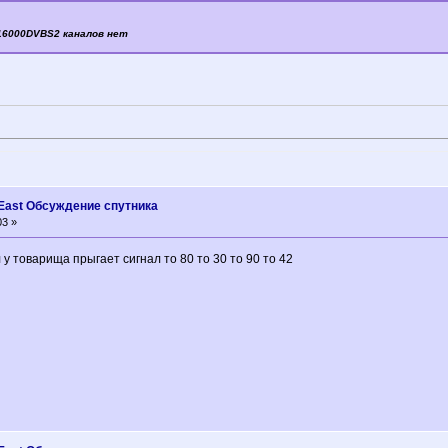
16000DVBS2 каналов нет
° East Oбсуждение спутника
03 »
 у товарища прыгает сигнал то 80 то 30 то 90 то 42