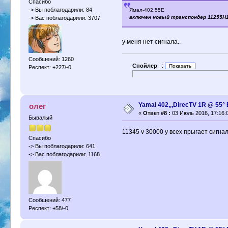
Спасибо
-> Вы поблагодарили: 84
Ямал-402,55E
включeн новый транспондер 11255H
-> Вас поблагодарили: 3707
у меня нет сигнала..
Сообщений: 1260
Спойлер
:
Респект: +227/-0
Yamal 402,,,DirecTV 1R @ 55
олег
«
Ответ #8 :
03 Июль 2016, 17:16:
Бывалый
11345 v 30000 у всех прыгает сигнал
Спасибо
-> Вы поблагодарили: 641
-> Вас поблагодарили: 1168
Сообщений: 477
Респект: +58/-0