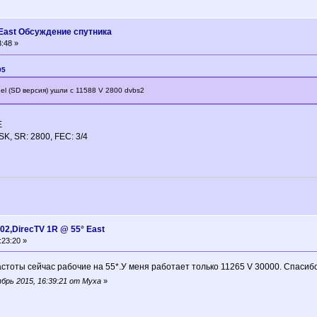
° East Oбсуждение спутника
:48 »
05
nnel (SD версия) ушли с 11588 V 2800 dvbs2
Е
PSK, SR: 2800, FEC: 3/4
02,DirecTV 1R @ 55° East
:23:20 »
астоты сейчас рабочие на 55*.У меня работает только 11265 V 30000. Спасибо
брь 2015, 16:39:21 от Муха
»