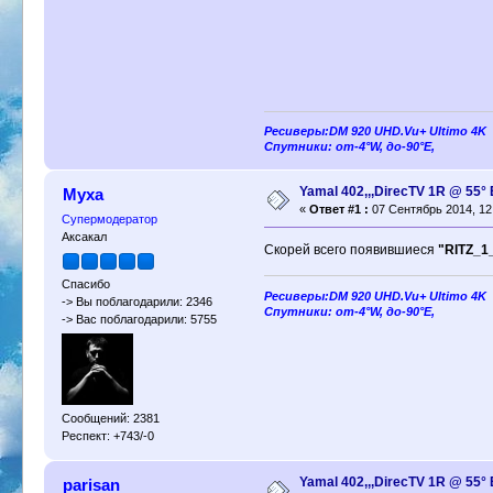
Ресиверы:DM 920 UHD.Vu+ Ultimo 4K
Спутники: от-4°W, до-90°E,
Yamal 402,,,DirecTV 1R @ 55
Муха
«
Ответ #1 :
07 Сентябрь 2014, 12
Супермодератор
Аксакал
Скорей всего появившиеся
"RITZ_1
Спасибо
Ресиверы:DM 920 UHD.Vu+ Ultimo 4K
-> Вы поблагодарили: 2346
Спутники: от-4°W, до-90°E,
-> Вас поблагодарили: 5755
Сообщений: 2381
Респект: +743/-0
Yamal 402,,,DirecTV 1R @ 55
parisan