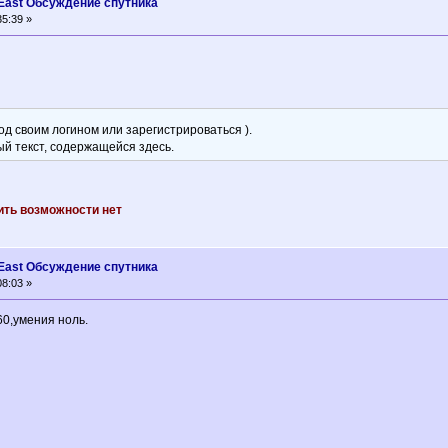
° East Oбсуждение спутника
5:39 »
д своим логином или зарегистрироваться ).
ый текст, содержащейся здесь.
ить возможности нет
° East Oбсуждение спутника
8:03 »
60,умения ноль.