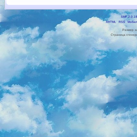
SMF 2.0.1
XHTML
RSS
Мобил
Размер з
Страница сгенери