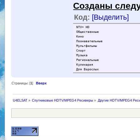
Созданы след
Код:
[Выделить]
NTV+ HD
Общественные
Кино
Познавательные
Мультфильмы
Спорт
Музыка
Региональные
Кулинария
Для Взрослых
Страницы: [
1
]
Вверх
U4ELSAT
»
Спутниковые HDTV/MPEG4 Ресиверы
»
Другие HDTV/MPEG4 Рес