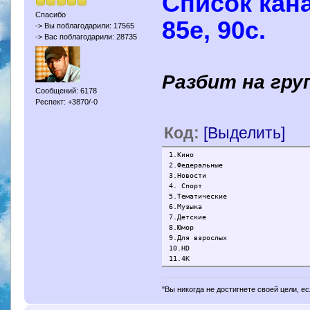
Cписок кана
Спасибо
85е, 90с.
-> Вы поблагодарили: 17565
-> Вас поблагодарили: 28735
Разбит на гру
Сообщений: 6178
Респект: +3870/-0
Код:
[Выделить]
1.Кино
2.Федеральные
3.Новости
4. Спорт
5.Тематические
6.Музыка
7.Детские
8.Юмор
9.Для взрослых
10.HD
11.4K
"Вы никогда не достигнете своей цели, е