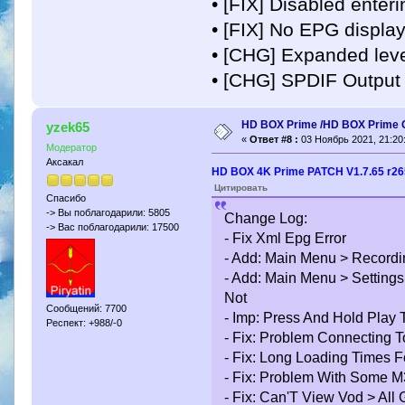
• [FIX] Disabled enter
• [FIX] No EPG displa
• [CHG] Expanded level
• [CHG] SPDIF Output
HD BOX Prime /HD BOX Prime 
yzek65
«
Ответ #8 :
03 Ноябрь 2021, 21:20
Модератор
Аксакал
HD BOX 4K Prime PATCH V1.7.65 r2
Цитировать
Спасибо
-> Вы поблагодарили: 5805
Change Log:
-> Вас поблагодарили: 17500
- Fix Xml Epg Error
- Add: Main Menu > Recordi
- Add: Main Menu > Setting
Not
Сообщений: 7700
- Imp: Press And Hold Play 
Респект: +988/-0
- Fix: Problem Connecting T
- Fix: Long Loading Times 
- Fix: Problem With Some M
- Fix: Can'T View Vod > All