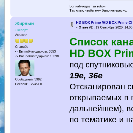
Бог наблюдает за тобой.
Так живи, чтобы ему было интересно.
HD BOX Prime /HD BOX Prime CI
Жирный
«
Ответ #2 :
19 Сентябрь 2020, 14:05
Эксперт
Аксакал
Список кан
Спасибо
HD BOX Pri
-> Вы поблагодарили: 6553
-> Вас поблагодарили: 18398
под спутниковы
19e, 36e
Сообщений: 3992
Отсканирован с
Респект: +2245/-0
открываемых в п
дальнейшем), в
по тематике и н