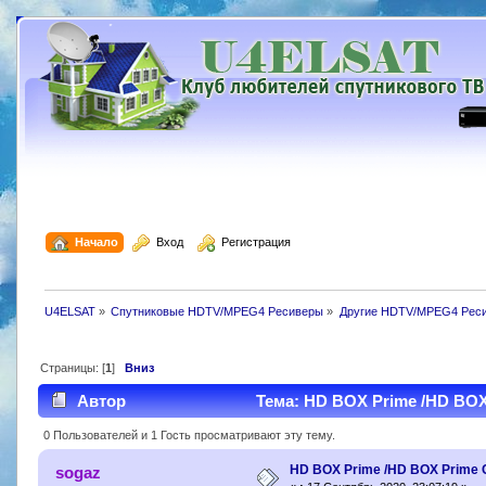
  Начало
  Вход
  Регистрация
U4ELSAT
»
Спутниковые HDTV/MPEG4 Ресиверы
»
Другие HDTV/MPEG4 Рес
Страницы: [
1
]
Вниз
Автор
Тема: HD BOX Prime /HD BOX 
0 Пользователей и 1 Гость просматривают эту тему.
HD BOX Prime /HD BOX Prime 
sogaz