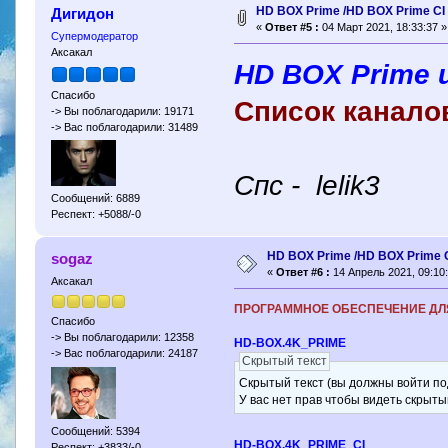
HD BOX Prime /HD BOX Prime CI
Дигидон
«
Ответ #5 :
04 Март 2021, 18:33:37 »
Супермодератор
Аксакал
HD BOX Prime 
Спасибо
Список каналов
-> Вы поблагодарили: 19171
-> Вас поблагодарили: 31489
Спc - lelik3
Сообщений: 6889
Респект: +5088/-0
HD BOX Prime /HD BOX Prime 
sogaz
«
Ответ #6 :
14 Апрель 2021, 09:10:
Аксакал
ПРОГРАММНОЕ ОБЕСПЕЧЕНИЕ ДЛЯ H
Спасибо
-> Вы поблагодарили: 12358
HD-BOX.4K_PRIME
-> Вас поблагодарили: 24187
Скрытый текст
Скрытый текст (вы должны войти по
У вас нет прав чтобы видеть скрыты
Сообщений: 5394
HD-BOX.4K_PRIME_CI
Респект: +3833/-0