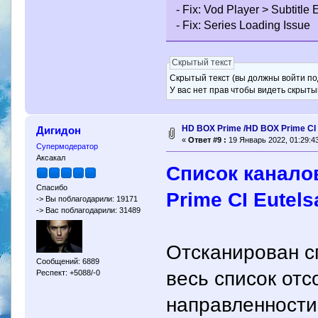
- Fix: Vod Player > Subtitle
- Fix: Series Loading Issue
Скрытый текст
Скрытый текст (вы должны войти по
У вас нет прав чтобы видеть скрыты
HD BOX Prime /HD BOX Prime CI
Дигидон
«
Ответ #9 :
19 Январь 2022, 01:29:43
Супермодератор
Аксакал
Cписок канало
Спасибо
Prime CI Eutels
-> Вы поблагодарили: 19171
-> Вас поблагодарили: 31489
Отсканирован с
Сообщений: 6889
весь список отс
Респект: +5088/-0
направленности