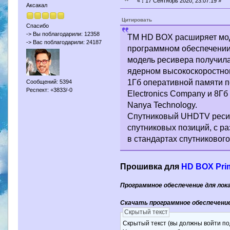
«
:
17 Сентябрь 2020, 23:07:19 »
Аксакал
Цитировать
Спасибо
-> Вы поблагодарили: 12358
ТМ HD BOX расширяет мод
-> Вас поблагодарили: 24187
программном обеспечении 
модель ресивера получила
ядерном высокоскоростном
1Гб оперативной памяти 
Сообщений: 5394
Респект: +3833/-0
Electronics Company и 8Гб
Nanya Technology.
Спутниковый UHDTV ресив
спутниковых позиций, с р
в стандартах спутникового
Прошивка для
HD BOX Pri
Программное обеспечение для лок
Скачать программное обеспечение 
Скрытый текст
Скрытый текст (вы должны войти по