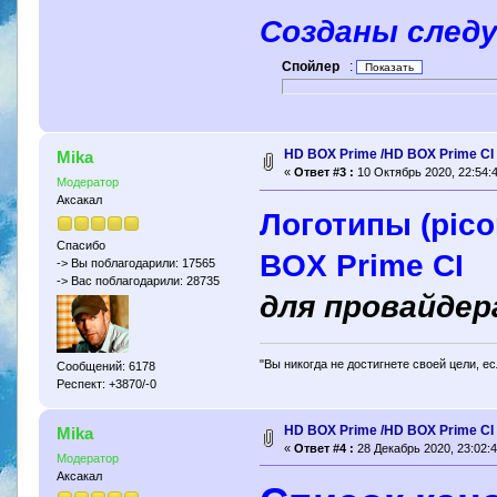
Созданы след
Спойлер
:
HD BOX Prime /HD BOX Prime CI
Mika
«
Ответ #3 :
10 Октябрь 2020, 22:54:4
Модератор
Аксакал
Логотипы (pico
Спасибо
BOX Prime CI
-> Вы поблагодарили: 17565
-> Вас поблагодарили: 28735
для провайде
"Вы никогда не достигнете своей цели, е
Сообщений: 6178
Респект: +3870/-0
HD BOX Prime /HD BOX Prime CI
Mika
«
Ответ #4 :
28 Декабрь 2020, 23:02:4
Модератор
Аксакал