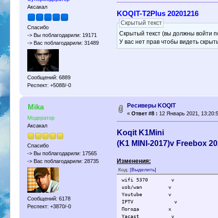
Аксакал
KOQIT-T2Plus 20201216
Скрытый текст
Спасибо
Скрытый текст (вы должны войти по
-> Вы поблагодарили: 19171
У вас нет прав чтобы видеть скрыт
-> Вас поблагодарили: 31489
Сообщений: 6889
Респект: +5088/-0
Ресиверы KOQIT
Mika
«
Ответ #8 :
12 Январь 2021, 13:20:5
Модератор
Аксакал
Koqit K1Mini
(K1 MINI-2017)v Freebox 2
Спасибо
-> Вы поблагодарили: 17565
Изменения:
-> Вас поблагодарили: 28735
Код:
[Выделить]
wifi 5370 v
usb/wan v
Youtube v
Сообщений: 6178
IPTV v
Респект: +3870/-0
Погода x
Yacast v