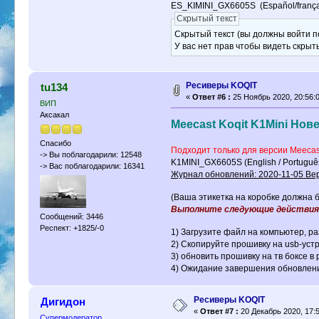
ES_KIMINI_GX6605S (Español/françai
Скрытый текст
Скрытый текст (вы должны войти по
У вас нет прав чтобы видеть скрыт
Ресиверы KOQIT
tu134
«
Ответ #6 :
25 Ноябрь 2020, 20:56:0
ВИП
Аксакал
Meecast Koqit K1Mini Но
Спасибо
Подходит только для версии Meecas
-> Вы поблагодарили: 12548
-> Вас поблагодарили: 16341
Журнал обновлений: 2020-11-05 Ве
(Ваша этикетка на коробке должна б
Выполните следующие действия
Сообщений: 3446
Респект: +1825/-0
1) Загрузите файл на компьютер, р
2) Скопируйте прошивку на usb-устр
3) обновить прошивку на тв боксе в 
4) Ожидание завершения обновлен
Ресиверы KOQIT
Дигидон
«
Ответ #7 :
20 Декабрь 2020, 17:5
Супермодератор