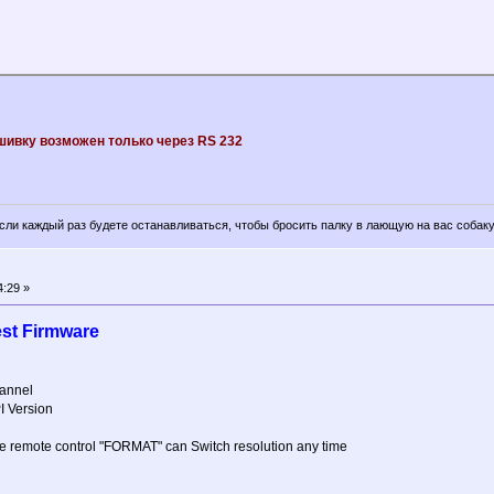
ивку возможен только через RS 232
если каждый раз будете останавливаться, чтобы бросить палку в лающую на вас собаку
4:29 »
st Firmware
annel
I Version
 the remote control "FORMAT" can Switch resolution any time