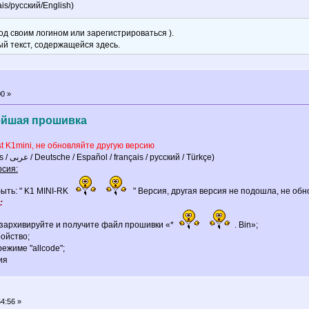
s/русский/English)
д своим логином или зарегистрироваться ).
ый текст, содержащейся здесь.
0 »
вейшая прошивка
t K1mini, не обновляйте другую версию
K1MINI_GX6605S (English / Português / عربى / Deutsche / Español / français / русский / Türkçe)
рсия:
ыть: " K1 MINI-RK
" Версия, другая версия не подошла, не обн
:
азархивируйте и получите файл прошивки «*
. Bin»;
ойство;
режиме "allcode";
ия
4:56 »