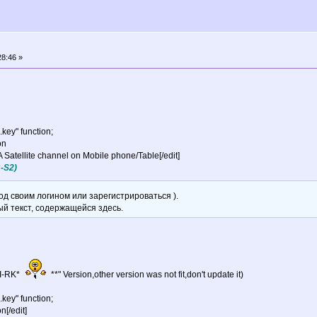
8:46 »
key" function;
on
Satellite channel on Mobile phone/Table[/edit]
-S2)
д своим логином или зарегистрироваться ).
ый текст, содержащейся здесь.
I-RK*
**" Version,other version was not fit,don't update it)
key" function;
[/edit]