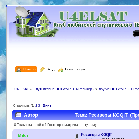
  Начало
  Вход
  Регистрация
U4ELSAT
»
Спутниковые HDTV/MPEG4 Ресиверы
»
Другие HDTV/MPEG4 Ре
Страницы: [
1
]
2
3
Вниз
Автор
Тема: Ресиверы KOQIT (Про
0 Пользователей и 1 Гость просматривают эту тему.
Ресиверы KOQIT
Mika