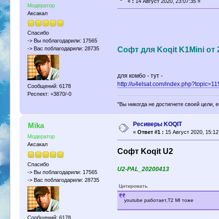
«
:
14 Август 2020, 23:07:35 »
Модератор
Аксакал
Спасибо
-> Вы поблагодарили: 17565
Софт для Koqit K1Mini от 
-> Вас поблагодарили: 28735
для комбо - тут -
http://u4elsat.com/index.php?topic=
Сообщений: 6178
Респект: +3870/-0
"Вы никогда не достигнете своей цели, 
Ресиверы KOQIT
Mika
«
Ответ #1 :
15 Август 2020, 15:12
Модератор
Аксакал
Софт Koqit U2
Спасибо
U2-PAL_20200413
-> Вы поблагодарили: 17565
-> Вас поблагодарили: 28735
Цитировать
youtube работает,T2 MI тоже
Сообщений: 6178