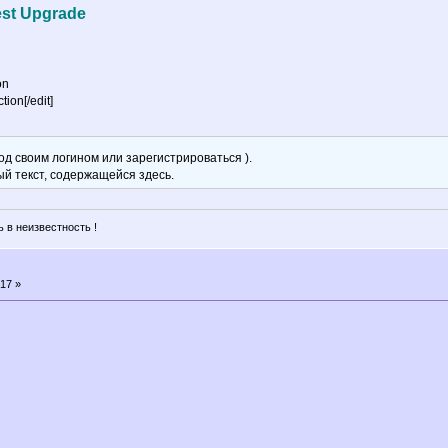
est Upgrade
on
ion[/edit]
д своим логином или зарегистрироваться ).
ый текст, содержащейся здесь.
 в неизвестность !
17 »