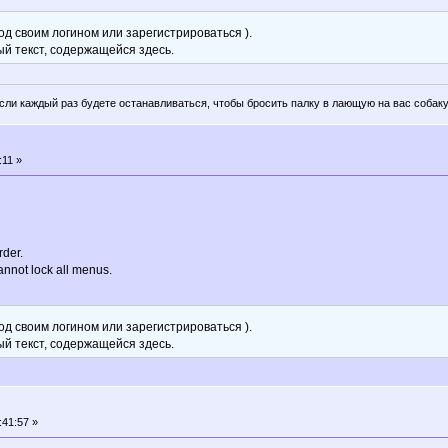
д своим логином или зарегистрироваться ).
ый текст, содержащейся здесь.
если каждый раз будете останавливаться, чтобы бросить палку в лающую на вас собаку
:11 »
rder.
annot lock all menus.
д своим логином или зарегистрироваться ).
ый текст, содержащейся здесь.
:41:57 »