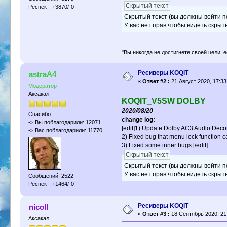
Скрытый текст
Респект: +3870/-0
Скрытый текст (вы должны войти по
У вас нет прав чтобы видеть скрыт
"Вы никогда не достигнете своей цели, 
Ресиверы KOQIT
astraA4
«
Ответ #2 :
21 Август 2020, 17:33
Модератор
Аксакал
KOQIT_V5SW DOLBY
2020/08/20
Спасибо
change log:
-> Вы поблагодарили: 12071
[edit]1) Update Dolby AC3 Audio Deco
-> Вас поблагодарили: 11770
2) Fixed bug that menu lock function c
3) Fixed some inner bugs.[/edit]
Скрытый текст
Скрытый текст (вы должны войти по
У вас нет прав чтобы видеть скрыт
Сообщений: 2522
Респект: +1464/-0
Ресиверы KOQIT
nicoll
«
Ответ #3 :
18 Сентябрь 2020, 21
Аксакал