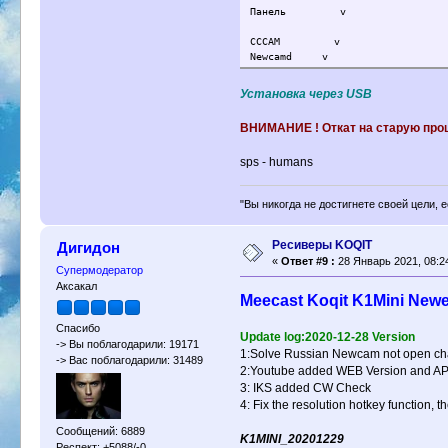
Панель v
CCCAM v
Newcamd v
Установка через USB
ВНИМАНИЕ ! Откат на старую прош
sps - humans
"Вы никогда не достигнете своей цели, 
Ресиверы KOQIT
Дигидон
«
Ответ #9 :
28 Январь 2021, 08:2
Супермодератор
Аксакал
Meecast Koqit K1Mini Newe
Спасибо
Update log:2020-12-28 Version
-> Вы поблагодарили: 19171
1:Solve Russian Newcam not open ch
-> Вас поблагодарили: 31489
2:Youtube added WEB Version and AP
3: IKS added CW Check
4: Fix the resolution hotkey function,
Сообщений: 6889
K1MINI_20201229
Респект: +5088/-0