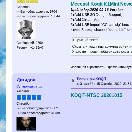
Meecast Koqit K1Mini New
Спасибо
Update log:2020-09-16 Version
-> Вы поблагодарили: 9704
1) Add USB 3G Dongle Support;
-> Вас поблагодарили: 13544
2) Add Xtream App;
3) Add USB Import “CCcam.cfg” functi
4)Add Backup channel “dump.bin” funct
Скрытый текст
Сообщений: 2750
Скрытый текст (вы должны войти по
Респект: +1425/-0
У вас нет прав чтобы видеть скрыт
Излишняя скромность - кратчайший путь
Ресиверы KOQIT
Дигидон
«
Ответ #4 :
15 Октябрь 2020, 21:34:
Супермодератор
Аксакал
KOQIT-NTSC 20201015
Спасибо
-> Вы поблагодарили: 19171
-> Вас поблагодарили: 31489