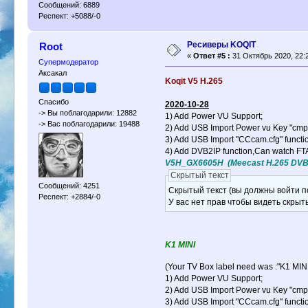
Сообщений: 6889
Респект: +5088/-0
Ресиверы KOQIT
Root
«
Ответ #5 :
31 Октябрь 2020, 22:2
Супермодератор
Аксакал
Koqit V5 H.265
Спасибо
2020-10-28
-> Вы поблагодарили: 12882
1) Add Power VU Support;
-> Вас поблагодарили: 19488
2) Add USB Import Power vu Key "cmp.
3) Add USB Import "CCcam.cfg" functi
4) Add DVB2IP function,Can watch FTA 
V5H_GX6605H (Meecast H.265 DVB
Скрытый текст
Сообщений: 4251
Скрытый текст (вы должны войти по
Респект: +2884/-0
У вас нет прав чтобы видеть скрыт
K1 MINI
(Your TV Box label need was :"K1 MIN
1) Add Power VU Support;
2) Add USB Import Power vu Key "cmp.
3) Add USB Import "CCcam.cfg" function