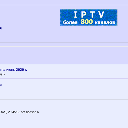
я
на июнь 2020 г.
09 »
я
20, 23:45:32 от parisan
»