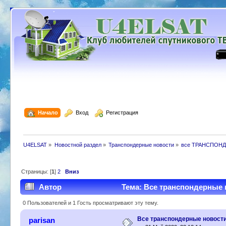
  Начало
  Вход
  Регистрация
U4ELSAT
»
Новостной раздел
»
Транспондерные новости
»
все ТРАНСПОНД
Страницы: [
1
]
2
Вниз
Автор
Тема: Все транспондерные н
0 Пользователей и 1 Гость просматривают эту тему.
Все транспондерные новости 
parisan