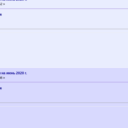
52 »
я
на июнь 2020 г.
08 »
я