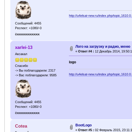
http://u4elsat-new.ru/index.php/topic,1610.0
Сообщений: 4455
Респект: +1080/-0
ёжжжжжжжжжжж
Лого на загрузку и радио, меню
xarlei-13
«
Ответ #4 :
12 Декабрь 2014, 19:50:1
Аксакал
logo
Спасибо
-> Вы поблагодарили: 2317
http://u4elsat-new.ru/index.php/topic,1610.0
-> Вас поблагодарили: 9585
Сообщений: 4455
Респект: +1080/-0
ёжжжжжжжжжжж
BootLogo
Cotea
«
Ответ #5 :
02 Февраль 2015, 23:11:1