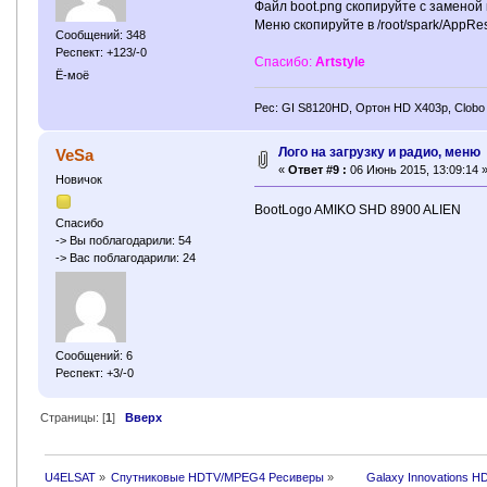
Файл boot.png скопируйте с заменой в
Меню скопируйте в /root/spark/AppRe
Сообщений: 348
Респект: +123/-0
Спасибо:
Artstyle
Ё-моё
Рес: GI S8120HD, Ортон HD X403p, Clobo
Лого на загрузку и радио, меню
VeSa
«
Ответ #9 :
06 Июнь 2015, 13:09:14 
Новичок
BootLogo AMIKO SHD 8900 ALIEN
Спасибо
-> Вы поблагодарили: 54
-> Вас поблагодарили: 24
Сообщений: 6
Респект: +3/-0
Страницы: [
1
]
Вверх
U4ELSAT
»
Спутниковые HDTV/MPEG4 Ресиверы
»
 	Galaxy Innovations H