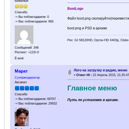
Бывалый
BootLogo
Спасибо
-> Вы поблагодарили: 0
Файл boot.png скопируйте(переместите
-> Вас поблагодарили: 865
boot.png и PSD в архиве
Рес: GI S8120HD, Ортон HD X403p, Clobo
Сообщений: 348
Респект: +123/-0
Ё-моё
Лого на загрузку и радио, меню
Марат
«
Ответ #6 :
22 Апрель 2015, 21:25:47
Супермодератор
Аксакал
Главное меню
Спасибо
-> Вы поблагодарили: 68767
Путь по установке в архиве.
-> Вас поблагодарили: 29932