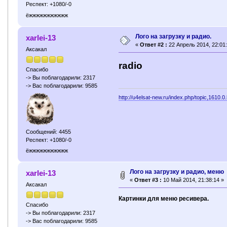
Респект: +1080/-0
ёжжжжжжжжжжж
Лого на загрузку и радио.
xarlei-13
«
Ответ #2 :
22 Апрель 2014, 22:01:
Аксакал
radio
Спасибо
-> Вы поблагодарили: 2317
-> Вас поблагодарили: 9585
http://u4elsat-new.ru/index.php/topic,1610.0
Сообщений: 4455
Респект: +1080/-0
ёжжжжжжжжжжж
Лого на загрузку и радио, меню
xarlei-13
«
Ответ #3 :
10 Май 2014, 21:38:14 »
Аксакал
Картинки для меню ресивера.
Спасибо
-> Вы поблагодарили: 2317
-> Вас поблагодарили: 9585