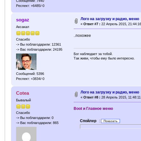
Сообщений: 7440
Респект: +6485/-0
Лого на загрузку и радио, меню
sogaz
«
Ответ #7 :
22 Апрель 2015, 21:44:16
Аксакал
..похожее
Спасибо
-> Вы поблагодарили: 12361
-> Вас поблагодарили: 24195
Бог наблюдает за тобой.
Так живи, чтобы ему было интересно.
Сообщений: 5396
Респект: +3834/-0
Лого на загрузку и радио, меню
Cotea
«
Ответ #8 :
28 Апрель 2015, 11:48:11
Бывалый
Boot и Главное меню
Спасибо
-> Вы поблагодарили: 0
Спойлер
:
-> Вас поблагодарили: 865