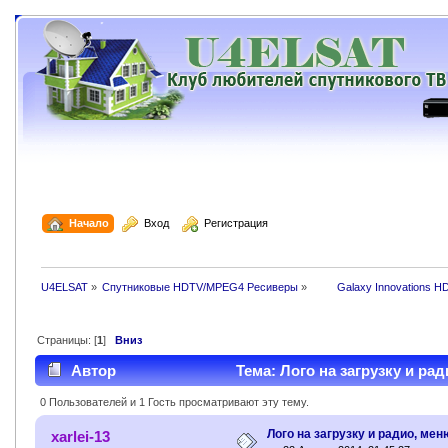
  Начало
  Вход
  Регистрация
U4ELSAT
»
Спутниковые HDTV/MPEG4 Ресиверы
»
 	Galaxy Innovations H
Страницы: [
1
]
Вниз
Автор
Тема: Лого на загрузку и ра
0 Пользователей и 1 Гость просматривают эту тему.
Лого на загрузку и радио, мен
xarlei-13