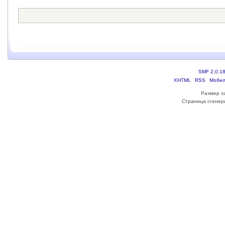
SMF 2.0.1
XHTML
RSS
Мобил
Размер з
Страница сгенери