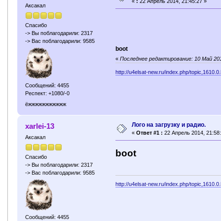
«
:
22 Апрель 2014, 21:45:27 »
Аксакал
Спасибо
-> Вы поблагодарили: 2317
-> Вас поблагодарили: 9585
boot
«
Последнее редактирование: 10 Май 2014
http://u4elsat-new.ru/index.php/topic,1610.0
Сообщений: 4455
Респект: +1080/-0
ёжжжжжжжжжжж
Лого на загрузку и радио.
xarlei-13
«
Ответ #1 :
22 Апрель 2014, 21:58:
Аксакал
boot
Спасибо
-> Вы поблагодарили: 2317
-> Вас поблагодарили: 9585
http://u4elsat-new.ru/index.php/topic,1610.0
Сообщений: 4455