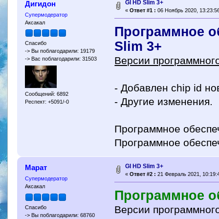
GI HD Slim 3+
Дигидон
«
Ответ #1 :
06 Ноябрь 2020, 13:23:56
Супермодератор
Аксакал
Программное об
Slim 3+
Спасибо
-> Вы поблагодарили: 19179
Версии программного
-> Вас поблагодарили: 31503
- Добавлен chip id н
Сообщений: 6892
- Другие изменения.
Респект: +5091/-0
Программное обесп
Программное обесп
GI HD Slim 3+
Марат
«
Ответ #2 :
21 Февраль 2021, 10:19:
Супермодератор
Аксакал
Программное об
Версии программног
Спасибо
-> Вы поблагодарили: 68760