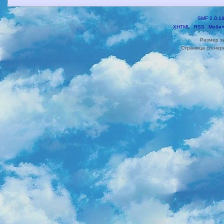
SMF 2.0.1
XHTML
RSS
Мобил
Размер з
Страница сгенери