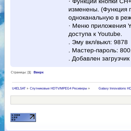
· Функции кнопки CH
изменены. (Функция 
одноканальную в ре
· Меню приложения Y
доступа к Youtube.
. Эму вкл/выкл: 9878
. Мастер-пароль: 800
. Добавлен загрузчик
Страницы: [
1
]
Вверх
U4ELSAT
»
Спутниковые HDTV/MPEG4 Ресиверы
»
 	Galaxy Innovations H