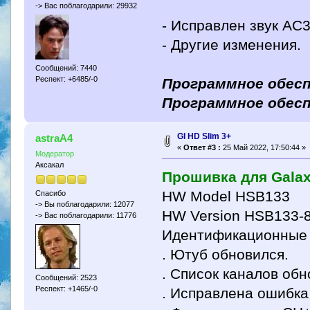
-> Вас поблагодарили: 29932
- Исправлен звук AC
- Другие изменения.
Сообщений: 7440
Респект: +6485/-0
Программное обес
Программное обес
GI HD Slim 3+
astraA4
«
Ответ #3 :
25 Май 2022, 17:50:44 »
Модератор
Аксакал
Прошивка для Galaxy
HW Model HSB133
Спасибо
-> Вы поблагодарили: 12077
HW Version HSB133-8
-> Вас поблагодарили: 11776
Идентификационные 
. Ютуб обновился.
. Список каналов обн
Сообщений: 2523
Респект: +1465/-0
. Исправлена ​​ошибк