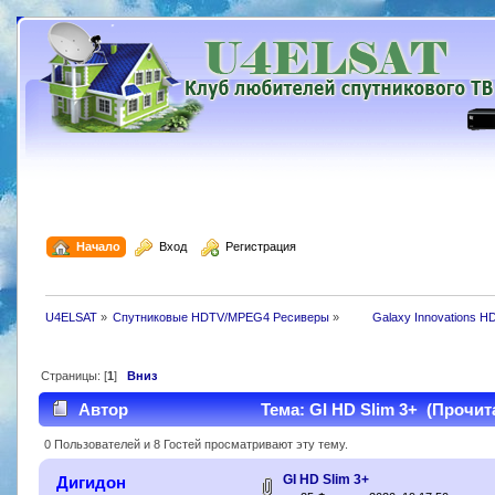
  Начало
  Вход
  Регистрация
U4ELSAT
»
Спутниковые HDTV/MPEG4 Ресиверы
»
 	Galaxy Innovations H
Страницы: [
1
]
Вниз
Автор
Тема: GI HD Slim 3+ (Прочита
0 Пользователей и 8 Гостей просматривают эту тему.
GI HD Slim 3+
Дигидон