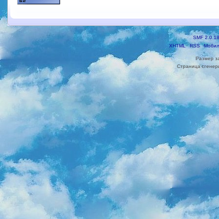
SMF 2.0.1
XHTML
RSS
Мобил
Размер з
Страница сгенери