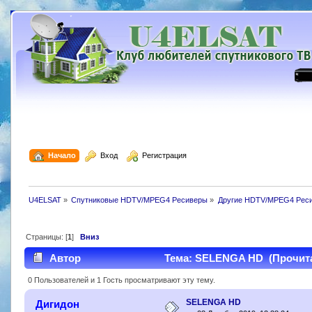
  Начало
  Вход
  Регистрация
U4ELSAT
»
Спутниковые HDTV/MPEG4 Ресиверы
»
Другие HDTV/MPEG4 Рес
Страницы: [
1
]
Вниз
Автор
Тема: SELENGA HD (Прочитан
0 Пользователей и 1 Гость просматривают эту тему.
SELENGA HD
Дигидон