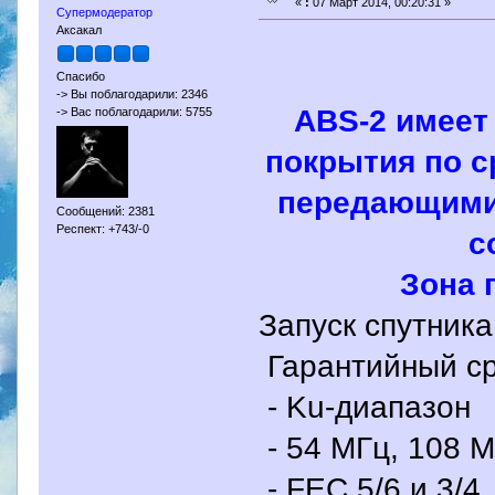
«
:
07 Март 2014, 00:20:31 »
Супермодератор
Аксакал
Спасибо
-> Вы поблагодарили: 2346
ABS-2 имеет
-> Вас поблагодарили: 5755
покрытия по с
передающими 
Сообщений: 2381
Респект: +743/-0
с
Зона 
Запуск спутника
Гарантийный сро
- Ku-диапазон
- 54 МГц, 108 
- FEC 5/6 и 3/4