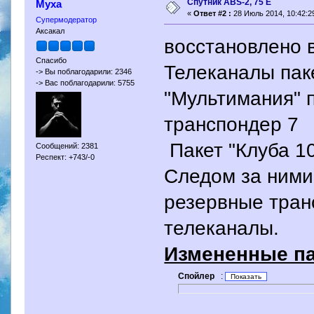
Спутник ABS-2, 75 Е
Муха
«
Ответ #2 :
28 Июль 2014, 10:42:2
Супермодератор
Аксакал
восстановлено 
Спасибо
Телеканалы пак
-> Вы поблагодарили: 2346
-> Вас поблагодарили: 5755
"Мультимания" 
транспондер 7
Пакет "Клуба 1
Сообщений: 2381
Респект: +743/-0
Следом за ними
резервные тран
телеканалы.
Измененные па
Спойлер
: