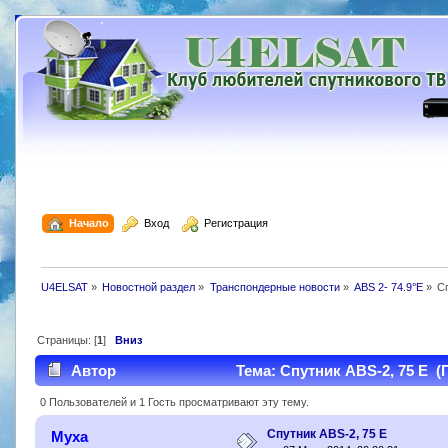
  Начало
  Вход
  Регистрация
U4ELSAT
»
Новостной раздел
»
Транспондерные новости
»
ABS 2- 74.9°E
»
С
Страницы: [
1
]
Вниз
Автор
Тема: Спутник ABS-2, 75 Е (
0 Пользователей и 1 Гость просматривают эту тему.
Спутник ABS-2, 75 Е
Муха