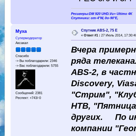
Ресиверы:DM 920 UHD.Vu+ Ultimo 4K
Спутники: от-4°W, до-90°E,
Спутник ABS-2, 75 Е
Муха
«
Ответ #1 :
27 Июль 2014, 17:30:4
Супермодератор
Аксакал
Вчера примерн
Спасибо
ряда телекана
-> Вы поблагодарили: 2346
-> Вас поблагодарили: 5755
ABS-2, в част
Discovery, Vias
"Стрим", "Клуб
Сообщений: 2381
Респект: +743/-0
НТВ, "Пятница"
других. По и
компании "Гео