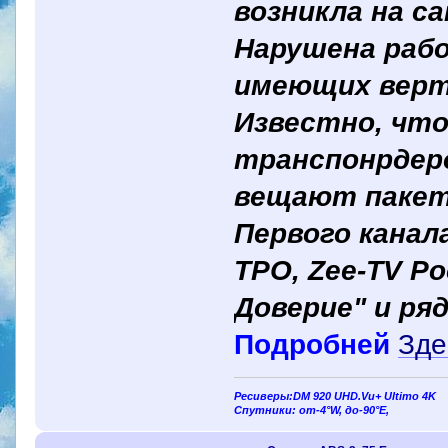
возникла на с
Нарушена рабо
имеющих верт
Известно, чт
транспонрдеро
вещают пакет
Первого канал
ТРО, Zee-TV Ро
Доверие" и ряд
Подробней
Зде
Ресиверы:DM 920 UHD.Vu+ Ultimo 4K
Спутники: от-4°W, до-90°E,