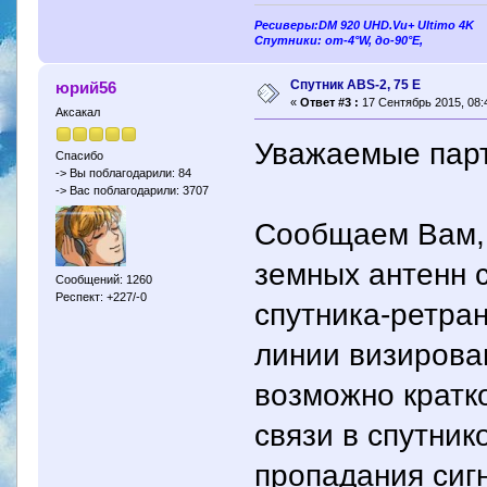
Ресиверы:DM 920 UHD.Vu+ Ultimo 4K
Спутники: от-4°W, до-90°E,
Спутник ABS-2, 75 Е
юрий56
«
Ответ #3 :
17 Сентябрь 2015, 08:
Аксакал
Уважаемые пар
Спасибо
-> Вы поблагодарили: 84
-> Вас поблагодарили: 3707
Сообщаем Вам, 
земных антенн 
Сообщений: 1260
Респект: +227/-0
спутника-ретран
линии визирова
возможно кратк
связи в спутник
пропадания сигн