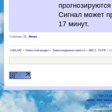
прогнозируются 
Сигнал может пр
17 минут.
Страницы: [
1
]
Вверх
U4ELSAT
»
Новостной раздел
»
Транспондерные новости
»
ABS 2- 74.9°E
»
С
SMF 2.0.1
XHTML
RSS
Мобил
Размер з
Страница сгенери