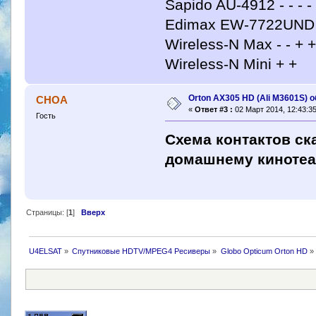
Sapido AU-4912 - - - - 
Edimax EW-7722UND - -
Wireless-N Max - - + + 
Wireless-N Mini + +
Orton AX305 HD (Ali M3601S) 
CHOA
«
Ответ #3 :
02 Март 2014, 12:43:35
Гость
Схема контактов ск
домашнему кинотеа
Страницы: [
1
]
Вверх
U4ELSAT
»
Спутниковые HDTV/MPEG4 Ресиверы
»
Globo Opticum Orton HD
»