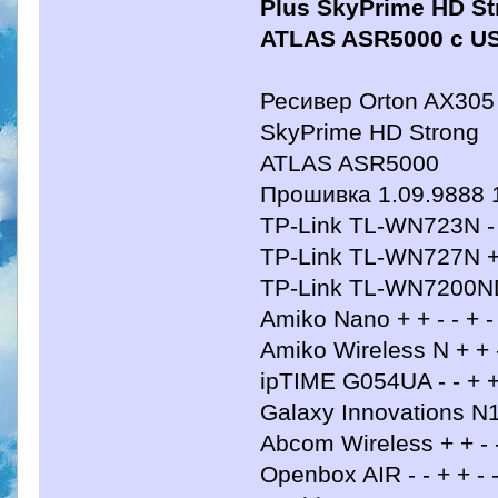
Plus SkyPrime HD St
ATLAS ASR5000 с US
Ресивер Orton AX305 
SkyPrime HD Strong
ATLAS ASR5000
Прошивка 1.09.9888 1
TP-Link TL-WN723N - - 
TP-Link TL-WN727N + +
TP-Link TL-WN7200ND -
Amiko Nano + + - - + -
Amiko Wireless N + + -
ipTIME G054UA - - + +
Galaxy Innovations N11 
Abcom Wireless + + - -
Openbox AIR - - + + - 