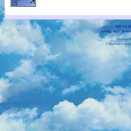
SMF 2.0.1
XHTML
RSS
Мобил
Размер з
Страница сгенери