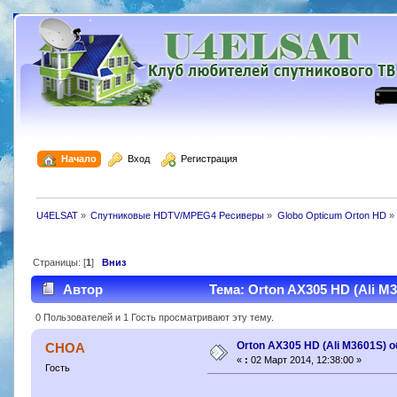
  Начало
  Вход
  Регистрация
U4ELSAT
»
Спутниковые HDTV/MPEG4 Ресиверы
»
Globo Opticum Orton HD
»
Страницы: [
1
]
Вниз
Автор
Тема: Orton AX305 HD (Ali M
0 Пользователей и 1 Гость просматривают эту тему.
Orton AX305 HD (Ali M3601S) 
CHOA
«
:
02 Март 2014, 12:38:00 »
Гость