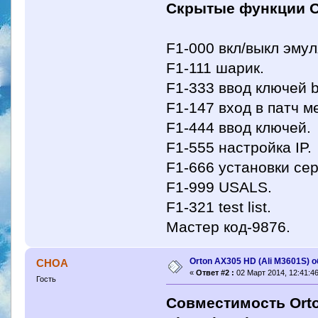
Скрытые функции O
F1-000 вкл/выкл эмул
F1-111 шарик.
F1-333 ввод ключей b
F1-147 вход в патч м
F1-444 ввод ключей.
F1-555 настройка IP.
F1-666 установки се
F1-999 USALS.
F1-321 test list.
Мастер код-9876.
Orton AX305 HD (Ali M3601S) 
CHOA
«
Ответ #2 :
02 Март 2014, 12:41:46
Гость
Совместимость Orto