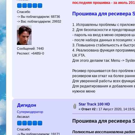
последняя прошивка - за июль 20
Спасибо
Прошивка для ресивера Sta
-> Вы поблагодарили: 68736
-> Вас поблагодарили: 29932
1. Исправлены проблемы с приложе
2. Для безопасности и предотвращ
- пароль на вход в меню серверов 
- после набора данных в позициях: 
3. Повышена стабильность и быстр
Сообщений: 7440
4. Реализована функция программир
Респект: +6485/-0
UK FTA.
Для этого делаем так: Menu -> Syste
Ресивер прошивается без проблем по
ресивером как откат на более ранн
Для уверенной работы всех функций
Для редактирования и добавления вос
нужное меню
Star Track 100 HD
Дигидон
«
Ответ #2 :
17 Август 2020, 14:19:5
Супермодератор
Аксакал
Прошивка для ресивера St
Спасибо
Полностью восстановлена работ
-> Вы поблагодарили: 19171