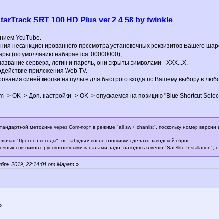
rTrack SRT 100 HD Plus ver.2.4.58 by twinkle.
нием YouTube.
ения несанкционированного просмотра установочных реквизитов Вашего ша
шары (по умолчанию набирается: 00000000),
название сервера, логин и пароль, они скрыты символами - XXX...X.
одействие приложения Web TV.
ования синей кнопки на пульте для быстрого входа по Вашему выбору в любое
m -> OK -> Доп. настройки -> OK -> опускаемся на позицию "Blue Shortcut Sel
андартной методике через Com-порт в режиме "all sw + chanlist", поскольку номер версии
лючая "Прогноз погоды", не забудьте после прошивки сделать заводской сброс.
ных спутников с русскоязычными каналами надо, находясь в меню "Satellite Installation", 
брь 2019, 22:14:04 от Марат
»
»