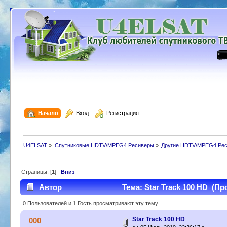
  Начало
  Вход
  Регистрация
U4ELSAT
»
Спутниковые HDTV/MPEG4 Ресиверы
»
Другие HDTV/MPEG4 Ре
Страницы: [
1
]
Вниз
Автор
Тема: Star Track 100 HD (Пр
0 Пользователей и 1 Гость просматривают эту тему.
Star Track 100 HD
000