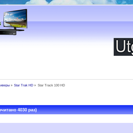
сиверы
»
Star Trak HD
»
Star Track 100 HD
очитано 4030 раз)