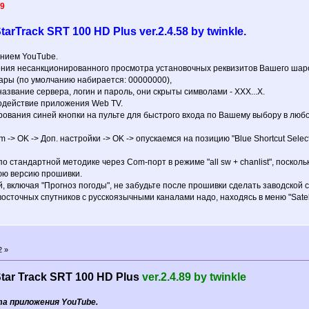
19
rTrack SRT 100 HD Plus ver.2.4.58 by twinkle.
нием YouTube.
ения несанкционированного просмотра установочных реквизитов Вашего ша
шары (по умолчанию набирается: 00000000),
название сервера, логин и пароль, они скрыты символами - XXX...X.
одействие приложения Web TV.
ования синей кнопки на пульте для быстрого входа по Вашему выбору в любое
m -> OK -> Доп. настройки -> OK -> опускаемся на позицию "Blue Shortcut Sel
 стандартной методике через Com-порт в режиме "all sw + chanlist", поскол
юю версию прошивки.
, включая "Прогноз погоды", не забудьте после прошивки сделать заводской с
точных спутников с русскоязычными каналами надо, находясь в меню "Satellite
2 »
ar Track SRT 100 HD Plus
ver.2.4.89 by twinkle
а приложения YouTube.