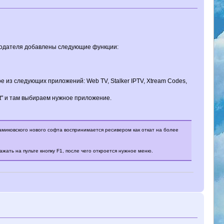
родателя добавлены следующие функции:
 из следующих приложений: Web TV, Stalker IPTV, Xtream Codes,
ect" и там выбираем нужное приложение.
 амиковского нового софта воспринимается ресивером как откат на более
нажать на пульте кнопку F1, после чего откроется нужное меню.