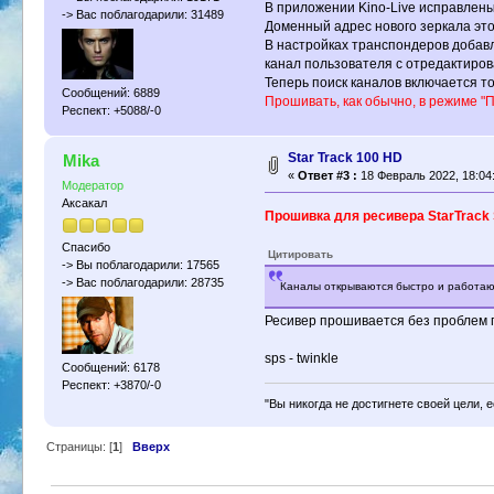
В приложении Kino-Live исправлены
-> Вас поблагодарили: 31489
Доменный адрес нового зеркала это
В настройках транспондеров добавл
канал пользователя с отредактиров
Теперь поиск каналов включается т
Сообщений: 6889
Прошивать, как обычно, в режиме "П
Респект: +5088/-0
Star Track 100 HD
Mika
«
Ответ #3 :
18 Февраль 2022, 18:04
Модератор
Аксакал
Прошивка для ресивера StarTrack 
Спасибо
Цитировать
-> Вы поблагодарили: 17565
-> Вас поблагодарили: 28735
Каналы открываются быстро и работаю
Ресивер прошивается без проблем по
sps - twinkle
Сообщений: 6178
Респект: +3870/-0
"Вы никогда не достигнете своей цели, 
Страницы: [
1
]
Вверх