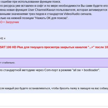
 ошибки при использовании функции поиск.
го ресурса уже вставлен в софт и по мере необходимости Вы сами будете его
ена новая функция User Channel/Канал пользователя, которая активируется 
анными значениями трех пидов и стандартов Video/Audio сигнала.
олько на нижней позиции "Нажать OK для поиска".
О + Загрузчик
:41 »
SRT 100 HD Plus для текущего просмотра закрытых каналов "...+" после 10
т стабильно.
 стандартной методике через Com-порт в режиме "all sw + bootloader".
если каждый раз будете останавливаться, чтобы бросить палку в лающую на вас собаку