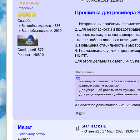
«
:
05 Июль 2019, 22:36:17 »
IPTV команда
Старожил
Прошивка для ресивера Sta
Спасибо
1. Исправлены проблемы с приложе
-> Вы поблагодарили: 4586
2. Для безопасности и предотвращ
-> Вас поблагодарили: 2919
- пароль на вход в меню серверов 
- после набора данных в позициях: 
3. Повышена стабильность и быстр
Сообщений: 577
4. Реализована функция программир
Респект: +468/-0
UK FTA.
Для этого делаем так: Menu -> Syste
Цитировать
Ресивер прошивается без проблем по ст
раннюю версию прошивки.
Для уверенной работы всех функций, вк
Для редактирования и добавления восточ
«
Последнее редактирование: 17 Сентя
乌克兰
Star Track HD
Марат
«
Ответ #1 :
17 Март 2020, 19:05:44 
Супермодератор
Аксакал