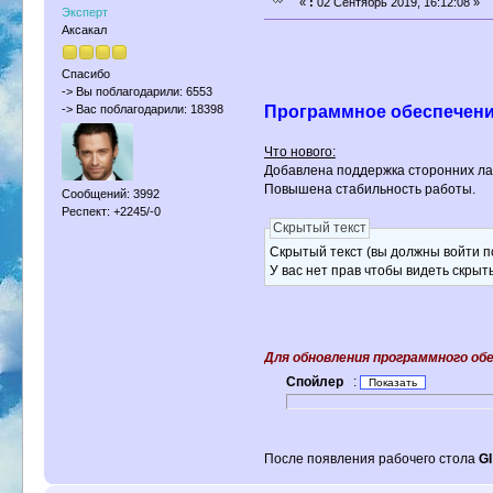
«
:
02 Сентябрь 2019, 16:12:08 »
Эксперт
Аксакал
Спасибо
-> Вы поблагодарили: 6553
Программное обеспечение
-> Вас поблагодарили: 18398
Что нового:
Добавлена поддержка сторонних ла
Повышена стабильность работы.
Сообщений: 3992
Респект: +2245/-0
Скрытый текст
Скрытый текст (вы должны войти по
У вас нет прав чтобы видеть скрыт
Для обновления программного о
Спойлер
:
После появления рабочего стола
GI