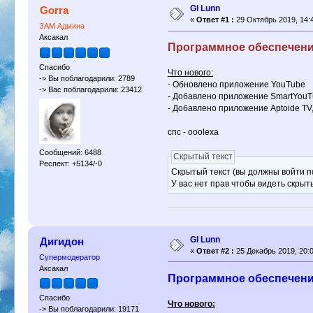
GI Lunn
Gorra
«
Ответ #1 :
29 Октябрь 2019, 14:4
ЗАМ Админа
Аксакал
Программное обеспечение
Спасибо
Что нового:
-> Вы поблагодарили: 2789
- Обновлено приложение YouTube
-> Вас поблагодарили: 23412
- Добавлено приложение SmartYouT
- Добавлено приложение Aptoide TV
спс - ooolexa
Сообщений: 6488
Скрытый текст
Респект: +5134/-0
Скрытый текст (вы должны войти по
У вас нет прав чтобы видеть скрыт
GI Lunn
Дигидон
«
Ответ #2 :
25 Декабрь 2019, 20:0
Супермодератор
Аксакал
Программное обеспечение
Спасибо
Что нового:
-> Вы поблагодарили: 19171