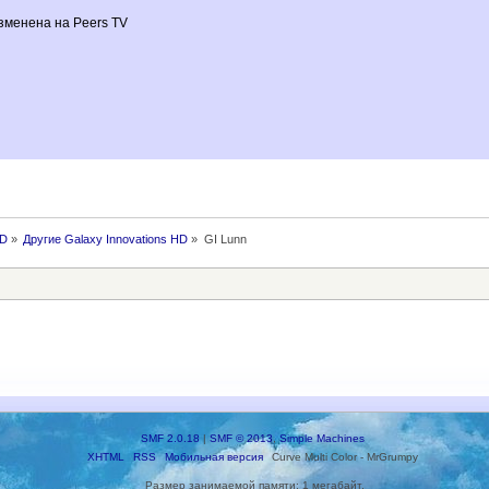
изменена на Peers TV
HD
»
Другие Galaxy Innovations HD
»
GI Lunn
SMF 2.0.18
|
SMF © 2013
,
Simple Machines
XHTML
RSS
Мобильная версия
Curve Multi Color - MrGrumpy
Размер занимаемой памяти: 1 мегабайт.