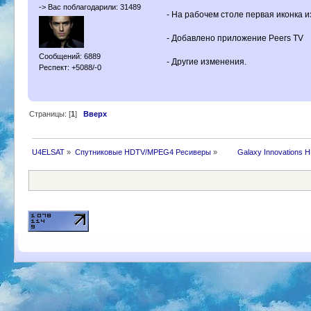
-> Вас поблагодарили: 31489
- На рабочем столе первая иконка 
- Добавлено приложение Peers TV
Сообщений: 6889
- Другие изменения.
Респект: +5088/-0
Страницы: [
1
]
Вверх
U4ELSAT
»
Спутниковые HDTV/MPEG4 Ресиверы
»
 	Galaxy Innovations 