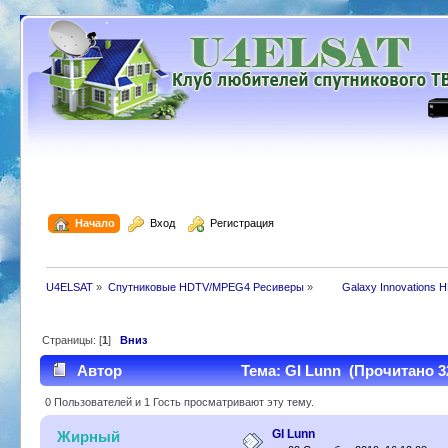
  Начало
  Вход
  Регистрация
U4ELSAT
»
Спутниковые HDTV/MPEG4 Ресиверы
»
 	Galaxy Innovations 
Страницы: [
1
]
Вниз
Автор
Тема: GI Lunn (Прочитано 3
0 Пользователей и 1 Гость просматривают эту тему.
GI Lunn
Жирный