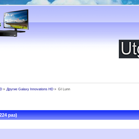
HD
»
Другие Galaxy Innovations HD
»
GI Lunn
224 раз)