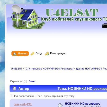
  Начало
  Вход
  Регистрация
U4ELSAT
»
Спутниковые HDTV/MPEG4 Ресиверы
»
Другие HDTV/MPEG4 Ре
Страницы: [
1
]
Вниз
Автор
Тема: НОВИНКИ HD ресиверо
0 Пользователей и 1 Гость просматривают эту тему.
НОВИНКИ HD ресиверов
gurasik431