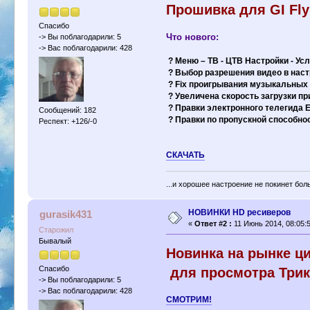
Прошивка для GI Fly
Спасибо
Что нового:
-> Вы поблагодарили: 5
-> Вас поблагодарили: 428
? Меню – ТВ - ЦТВ Настройки - Ус
? Выбор разрешения видео в наст
? Fix проигрывания музыкальных
? Увеличена скорость загрузки пр
? Правки электронного телегида 
Сообщений: 182
? Правки по пропускной способнос
Респект: +126/-0
СКАЧАТЬ
...и хорошее настроение не покинет бол
НОВИНКИ HD ресиверов
gurasik431
«
Ответ #2 :
11 Июнь 2014, 08:05:5
Старожил
Бывалый
Новинка на рынке ц
Спасибо
для просмотра Трик
-> Вы поблагодарили: 5
-> Вас поблагодарили: 428
СМОТРИМ!