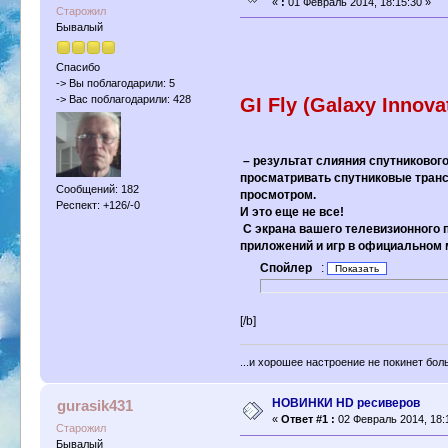
«
:
01 Февраль 2014, 18:15:30 »
Старожил
Бывалый
Спасибо
-> Вы поблагодарили: 5
-> Вас поблагодарили: 428
GI Fly (Galaxy Innova
– результат слияния спутниковог
просматривать спутниковые трансл
Сообщений: 182
просмотром.
Респект: +126/-0
И это еще не все!
С экрана вашего телевизионного п
приложений и игр в официальном м
Спойлер
:
[/b]
...и хорошее настроение не покинет бол
НОВИНКИ HD ресиверов
gurasik431
«
Ответ #1 :
02 Февраль 2014, 18:
Старожил
Бывалый