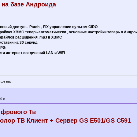
 на базе Андроида
ловный доступ – Patch , FIX управление пультом GIRO
ройках XBMC теперь автоматически , основные настройки теперь в Андро
 файлов расширения .mp3 в XBMC
иставки на 30 секунд
EPG
ти интернет соединений LAN и WIFI
ьше вас.
0 »
ифрового Тв
олор ТВ Клиент + Сервер GS E501/GS C591