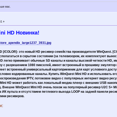
ьше вас.
51 »
ni HD Новинка!
/store_apendix_large1237_3931.jpg
[/COLOR]- это новый HD ресивер семейства производителя WinQuest. [CO
сполагаться в скрытом состоянии (за телевизором, их комплектуют вынос
 HD легко принимает обычные SD каналы и каналы высокой четкости HD, 
ку с разрешением 1080 пикселей, имеет встроенный в прошивку эмулятор 
имеет встроенный универсальный картоприемник для карт условного досту
ловно кодированные каналы. Купить WinQuest Mini HD и использовать его
спроизведения IPTV, потоковое видео с популярных интернет видео ресур
t Mini HD может работать как локальный медиа плеер с внешних USB нако
т.д. Внешне WinQuest Mini HD очень похож на популярный ресивер U2C S+ M
 ИК пульта и отсутствием петлевого выхода LOOP на задней панели ресив
ини ресиверов.
и: