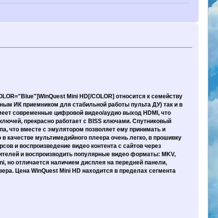
LOR="Blue"]WinQuest Mini HD[/COLOR] относится к семейству
ным ИК приемником для стабильной работы пульта ДУ) так и в
имеет современные цифровой видео/аудио выход HDMI, что
ключей, прекрасно работает с BISS ключами. Спутниковый
па, что вместе с эмулятором позволяет ему принимать и
 в качестве мультимедийного плеера очень легко, в прошивку
сов и воспроизведение видео контента с сайтов через
пителей и воспроизводить популярные видео форматы: MKV,
ini, но отличается наличием дисплея на передней панели,
ера. Цена WinQuest Mini HD находится в пределах сегмента