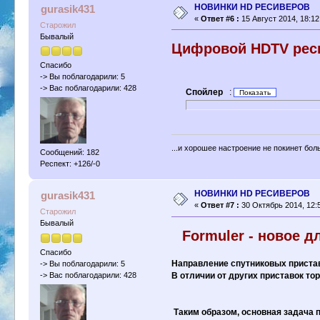
НОВИНКИ HD РЕСИВЕРОВ
gurasik431
«
Ответ #6 :
15 Август 2014, 18:12
Старожил
Бывалый
Цифровой HDTV реси
Спасибо
-> Вы поблагодарили: 5
-> Вас поблагодарили: 428
Спойлер
:
...и хорошее настроение не покинет бол
Сообщений: 182
Респект: +126/-0
НОВИНКИ HD РЕСИВЕРОВ
gurasik431
«
Ответ #7 :
30 Октябрь 2014, 12:5
Старожил
Бывалый
Formuler - новое 
Спасибо
Направление спутниковых пристав
-> Вы поблагодарили: 5
-> Вас поблагодарили: 428
В отличии от других приставок т
Таким образом, основная задача п