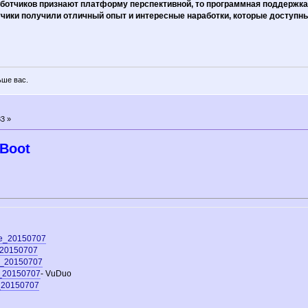
ботчиков признают платформу перспективной, то программная поддержка
ики получили отличный опыт и интересные наработки, которые доступны 
ьше вас.
3 »
iBoot
se_20150707
_20150707
e_20150707
e_20150707
- VuDuo
e_20150707