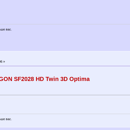
ьше вас.
06 »
ON SF2028 HD Twin 3D Optima
ьше вас.