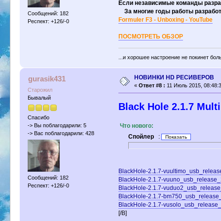
Если независимые команды разра
За многие годы работы разработч
Сообщений: 182
Formuler F3 - Unboxing - YouTube
Респект: +126/-0
ПОСМОТРЕТЬ ОБЗОР
...и хорошее настроение не покинет бол
НОВИНКИ HD РЕСИВЕРОВ
gurasik431
«
Ответ #8 :
11 Июль 2015, 08:48:3
Старожил
Бывалый
Black Hole 2.1.7 Mult
Спасибо
Что нового:
-> Вы поблагодарили: 5
-> Вас поблагодарили: 428
Спойлер
:
BlackHole-2.1.7-vuultimo_usb_relea
Сообщений: 182
BlackHole-2.1.7-vuuno_usb_release
Респект: +126/-0
BlackHole-2.1.7-vuduo2_usb_releas
BlackHole-2.1.7-bm750_usb_releas
BlackHole-2.1.7-vusolo_usb_releas
[/B]