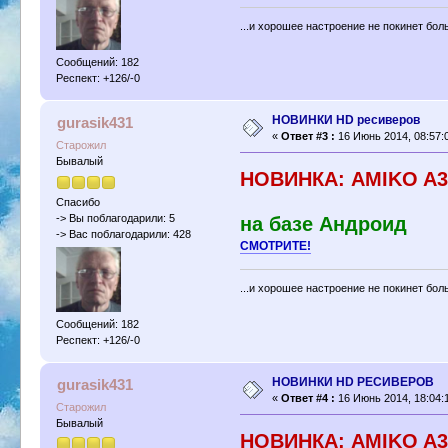
...и хорошее настроение не покинет бол
Сообщений: 182
Респект: +126/-0
НОВИНКИ HD ресиверов
gurasik431
«
Ответ #3 :
16 Июнь 2014, 08:57:
Старожил
Бывалый
НОВИНКА: АMIKO A3
Спасибо
-> Вы поблагодарили: 5
на базе Андроид
-> Вас поблагодарили: 428
CМОТРИТЕ!
...и хорошее настроение не покинет бол
Сообщений: 182
Респект: +126/-0
НОВИНКИ HD РЕСИВЕРОВ
gurasik431
«
Ответ #4 :
16 Июнь 2014, 18:04:
Старожил
Бывалый
НОВИНКА: АMIKO A3