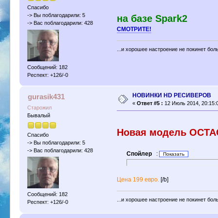
Спасибо
-> Вы поблагодарили: 5
на базе Spark2
-> Вас поблагодарили: 428
CМОТРИТЕ!
...и хорошее настроение не покинет бол
Сообщений: 182
Респект: +126/-0
НОВИНКИ HD РЕСИВЕРОВ
gurasik431
«
Ответ #5 :
12 Июль 2014, 20:15:
Старожил
Бывалый
Новая модель OCTAG
Спасибо
-> Вы поблагодарили: 5
-> Вас поблагодарили: 428
Спойлер
:
Цена 199 евро.
[/b]
Сообщений: 182
...и хорошее настроение не покинет бол
Респект: +126/-0