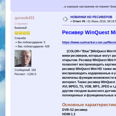
...и хорошее настроение не покинет бол
НОВИНКИ HD РЕСИВЕРОВ
gurasik431
«
Ответ #9 :
01 Июнь 2016, 08:19:
Старожил
Бывалый
Ресивер WinQuest Mi
Спасибо
https://www.satmarket.com.ua/files
-> Вы поблагодарили: 5
-> Вас поблагодарили: 428
[COLOR="Blue"]WinQuest Mini HD 
мини ресиверов, которые могут ра
открытом. Ресивер WinQuest Mini
позволяет воспроизводить картин
ресивер WinQuest Mini HD также 
Сообщений: 182
воспроизводить кодированные и ус
Респект: +126/-0
включены функции возможности во
интернет. Также ресивер WinQues
AVI, MPEG, TS, VOB, MP3, JPEG и 
другим гнездом выносного датчика
полноценных и функциональных м
Основные характеристик
DVB-S2 ресивер
HDMI 1.3