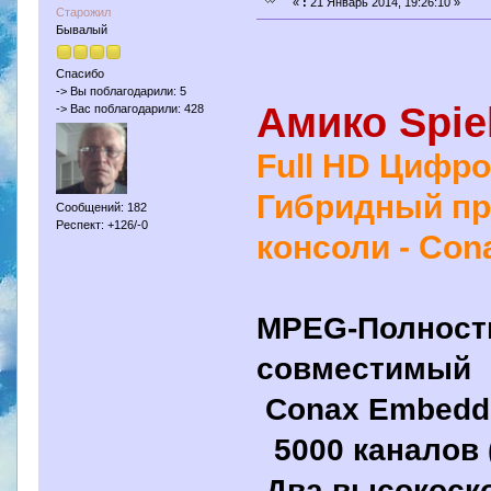
«
:
21 Январь 2014, 19:26:10 »
Старожил
Бывалый
Спасибо
-> Вы поблагодарили: 5
Амико Spie
-> Вас поблагодарили: 428
Full HD Цифро
Гибридный пр
Сообщений: 182
Респект: +126/-0
консоли - Co
MPEG-Полность
совместимый
Conax Embedd
5000 каналов 
Два высокоско