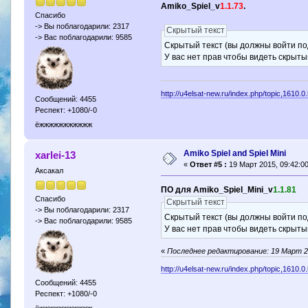
Amiko_Spiel_v
1.1.73
.
Спасибо
-> Вы поблагодарили: 2317
Скрытый текст
-> Вас поблагодарили: 9585
Скрытый текст (вы должны войти по
У вас нет прав чтобы видеть скрыты
http://u4elsat-new.ru/index.php/topic,1610.0
Сообщений: 4455
Респект: +1080/-0
ёжжжжжжжжжжж
Amiko Spiel and Spiel Mini
xarlei-13
«
Ответ #5 :
19 Март 2015, 09:42:00
Аксакал
ПО для Amiko_Spiel_Mini_v
1.1.81
Спасибо
Скрытый текст
-> Вы поблагодарили: 2317
Скрытый текст (вы должны войти по
-> Вас поблагодарили: 9585
У вас нет прав чтобы видеть скрыты
«
Последнее редактирование: 19 Март 201
http://u4elsat-new.ru/index.php/topic,1610.0
Сообщений: 4455
Респект: +1080/-0