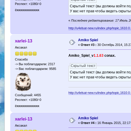
Респект: +1080/-0
Скрытый текст (вы должны войти по
ёжжжжжжжжжжж
У вас нет прав чтобы видеть скрыты
«
Последнее редактирование: 17 Июль 201
http://u4elsat-new.ru/index.php/topic,1610.0
Amiko Spiel
xarlei-13
«
Ответ #3 :
30 Октябрь 2014, 15:27
Аксакал
Amiko_Spiel_v
1.1.63
conax.
Спасибо
-> Вы поблагодарили: 2317
Скрытый текст
-> Вас поблагодарили: 9585
Скрытый текст (вы должны войти по
У вас нет прав чтобы видеть скрыты
http://u4elsat-new.ru/index.php/topic,1610.0
Сообщений: 4455
Респект: +1080/-0
ёжжжжжжжжжжж
Amiko Spiel
xarlei-13
«
Ответ #4 :
16 Январь 2015, 22:17
Аксакал