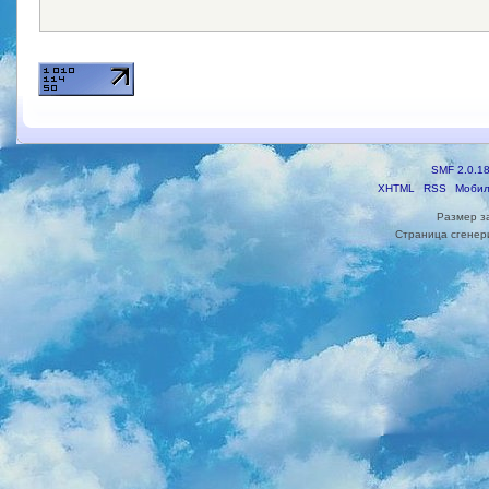
SMF 2.0.1
XHTML
RSS
Мобил
Размер з
Страница сгенери