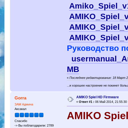
Amiko_Spiel_v1
AMIKO_Spiel_v
AMIKO_Spiel_v
AMIKO_Spiel_v1
Руководство п
usermanual_Am
МВ
«
Последнее редактирование: 18 Март 201
...и хорошее настроение не покинет боль
AMIKO Spiel HD Firmware
Gorra
«
Ответ #1 :
06 Май 2014, 21:55:30 
ЗАМ Админа
Аксакал
AMIKO Spie
Спасибо
-> Вы поблагодарили: 2789