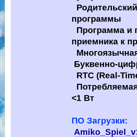
Родительский 
программы
Программа и п
приемника к п
Многоязычная
Буквенно-циф
RTC (Real-Tim
Потребляемая
<1 Вт
ПО Загрузки:
Amiko_Spiel_v1