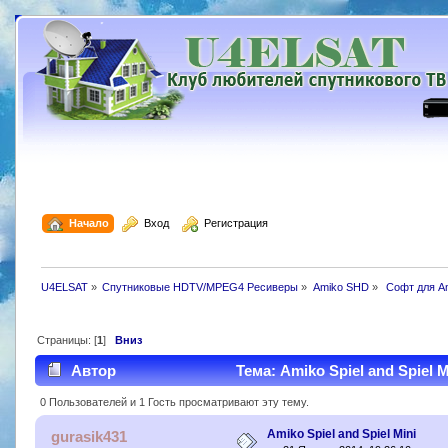
  Начало
  Вход
  Регистрация
U4ELSAT
»
Спутниковые HDTV/MPEG4 Ресиверы
»
Amiko SHD
»
 Софт для A
Страницы: [
1
]
Вниз
Автор
Тема: Amiko Spiel and Spiel 
0 Пользователей и 1 Гость просматривают эту тему.
Amiko Spiel and Spiel Mini
gurasik431