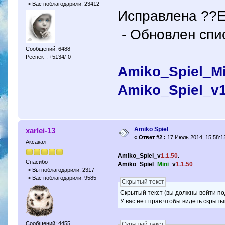
-> Вас поблагодарили: 23412
Исправлена ??E
- Обновлен спис
Сообщений: 6488
Респект: +5134/-0
Amiko_Spiel_Mi
Amiko_Spiel_v1
Amiko Spiel
xarlei-13
«
Ответ #2 :
17 Июль 2014, 15:58:1
Аксакал
Amiko_Spiel_v
1.1.50
.
Спасибо
Amiko_Spiel_
Mini
_v
1.1.50
-> Вы поблагодарили: 2317
-> Вас поблагодарили: 9585
Скрытый текст
Скрытый текст (вы должны войти по
У вас нет прав чтобы видеть скрыты
Сообщений: 4455
Скрытый текст