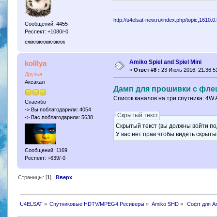
http://u4elsat-new.ru/index.php/topic,1610.0
Сообщений: 4455
Респект: +1080/-0
ёжжжжжжжжжжж
Amiko Spiel and Spiel Mini
kolllya
«
Ответ #8 :
23 Июль 2016, 21:36:5
Друзья
Аксакал
Дамп для прошивки с флеш
Список каналов на три спутника: 4W Am
Спасибо
-> Вы поблагодарили: 4054
Скрытый текст
-> Вас поблагодарили: 5638
Скрытый текст (вы должны войти по
У вас нет прав чтобы видеть скрыты
Сообщений: 1169
Респект: +639/-0
Страницы: [
1
]
Вверх
U4ELSAT
»
Спутниковые HDTV/MPEG4 Ресиверы
»
Amiko SHD
»
 Софт для A