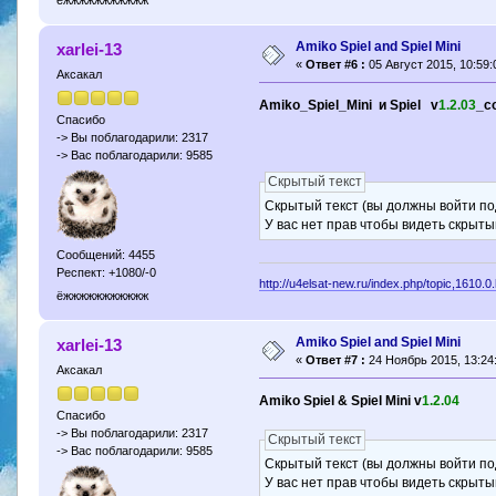
ёжжжжжжжжжжж
Amiko Spiel and Spiel Mini
xarlei-13
«
Ответ #6 :
05 Август 2015, 10:59:
Аксакал
Amiko_Spiel_Mini и Spiel v
1.2.03
_c
Спасибо
-> Вы поблагодарили: 2317
-> Вас поблагодарили: 9585
Скрытый текст
Скрытый текст (вы должны войти по
У вас нет прав чтобы видеть скрыты
Сообщений: 4455
Респект: +1080/-0
http://u4elsat-new.ru/index.php/topic,1610.0
ёжжжжжжжжжжж
Amiko Spiel and Spiel Mini
xarlei-13
«
Ответ #7 :
24 Ноябрь 2015, 13:24
Аксакал
Amiko Spiel & Spiel Mini v
1.2.04
Спасибо
-> Вы поблагодарили: 2317
Скрытый текст
-> Вас поблагодарили: 9585
Скрытый текст (вы должны войти по
У вас нет прав чтобы видеть скрыты