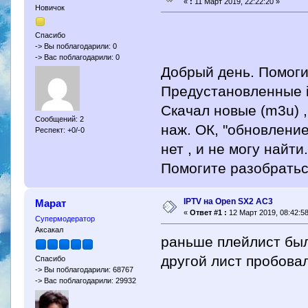
«
:
11 Март 2019, 22:22:20 »
Новичок
Спасибо
-> Вы поблагодарили: 0
-> Вас поблагодарили: 0
Добрый день. Помоги
Предустановленные i
Скачал новые (m3u) ,
Сообщений: 2
наж. ОК, "обновление 
Респект: +0/-0
нет , и не могу найт
Помогите разобрать
IPTV на Open SX2 AC3
Марат
«
Ответ #1 :
12 Март 2019, 08:42:58
Супермодератор
Аксакал
раньше плейлист был
другой лист пробова
Спасибо
-> Вы поблагодарили: 68767
-> Вас поблагодарили: 29932