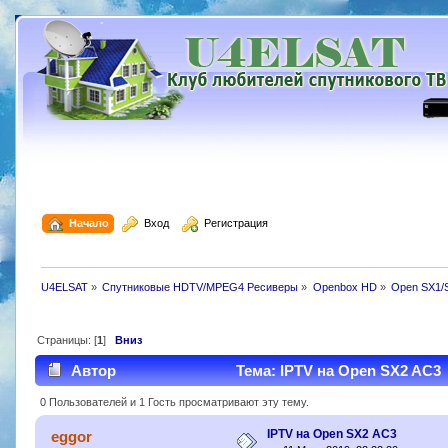
  Начало
  Вход
  Регистрация
U4ELSAT
»
Спутниковые HDTV/MPEG4 Ресиверы
»
Openbox HD
»
Open SX1/
Страницы: [
1
]
Вниз
Автор
Тема: IPTV на Open SX2 AC3 
0 Пользователей и 1 Гость просматривают эту тему.
IPTV на Open SX2 AC3
eggor