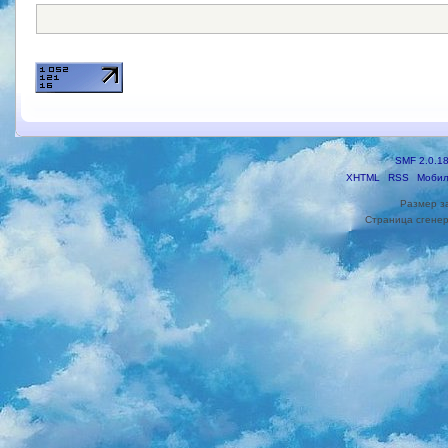
SMF 2.0.1
XHTML
RSS
Мобил
Размер з
Страница сгенер