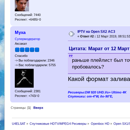
Сообщений: 7440
Респект: +6485/-0
IPTV на Open SX2 AC3
Муха
«
Ответ #2 :
12 Март 2019, 08:51:53
Супермодератор
Аксакал
Цитата: Марат от 12 Март 
Спасибо
раньше плейлист был точ
-> Вы поблагодарили: 2346
-> Вас поблагодарили: 5755
пробовалось?
Какой формат залива
Сообщений: 2381
Ресиверы:DM 920 UHD.Vu+ Ultimo 4K
Респект: +743/-0
Спутники: от-4°W, до-90°E,
Страницы: [
1
]
Вверх
U4ELSAT
»
Спутниковые HDTV/MPEG4 Ресиверы
»
Openbox HD
»
Open SX1/