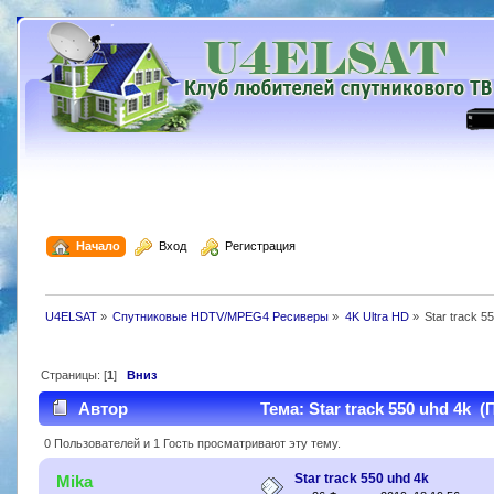
  Начало
  Вход
  Регистрация
U4ELSAT
»
Спутниковые HDTV/MPEG4 Ресиверы
»
4K Ultra HD
»
Star track 5
Страницы: [
1
]
Вниз
Автор
Тема: Star track 550 uhd 4k (
0 Пользователей и 1 Гость просматривают эту тему.
Star track 550 uhd 4k
Mika