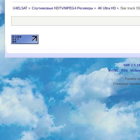
U4ELSAT
»
Спутниковые HDTV/MPEG4 Ресиверы
»
4K Ultra HD
»
Star track 5
SMF 2.0.1
XHTML
RSS
Мобил
Размер з
Страница сгенери