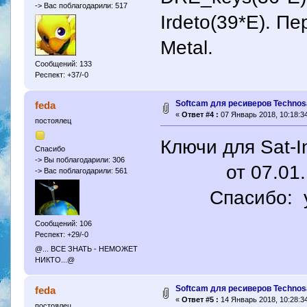
-> Вас поблагодарили: 517
Irdeto(39*E). П
Metal.
Сообщений: 133
Респект: +37/-0
Softcam для ресиверов Technosa
feda
«
Ответ #4 :
07 Январь 2018, 10:18:34
постоялец
Ключи для Sat-I
Спасибо
-> Вы поблагодарили: 306
от 07.01.1
-> Вас поблагодарили: 561
Спасибо: yri5
Сообщений: 106
Респект: +29/-0
@... ВСЕ ЗНАТЬ - НЕМОЖЕТ
НИКТО...@
Softcam для ресиверов Technosa
feda
«
Ответ #5 :
14 Январь 2018, 10:28:34
постоялец