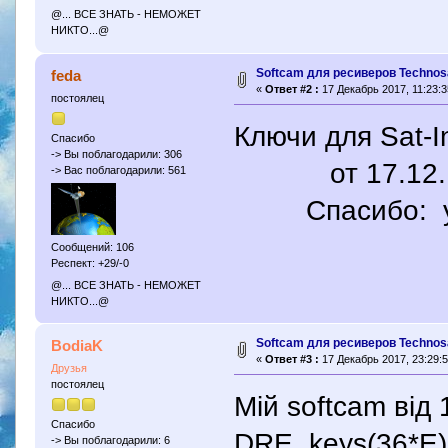
@... ВСЕ ЗНАТЬ - НЕМОЖЕТ
НИКТО...@
Softcam для ресиверов Technosa
feda
«
Ответ #2 :
17 Декабрь 2017, 11:23:3
постоялец
Ключи для Sat-I
Спасибо
-> Вы поблагодарили: 306
от 17.12.1
-> Вас поблагодарили: 561
Спасибо: yri5
Сообщений: 106
Респект: +29/-0
@... ВСЕ ЗНАТЬ - НЕМОЖЕТ
НИКТО...@
Softcam для ресиверов Technosa
BodiaK
«
Ответ #3 :
17 Декабрь 2017, 23:29:5
Друзья
постоялец
Мій softcam від
Спасибо
DRE_keys(36*E),
-> Вы поблагодарили: 6