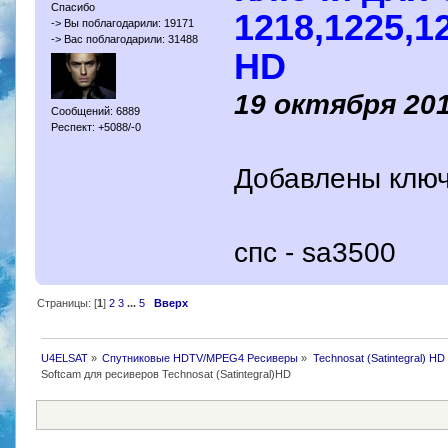
Спасибо
1218,1225,1
-> Вы поблагодарили: 19171
-> Вас поблагодарили: 31488
HD
19 октября 20
Сообщений: 6889
Респект: +5088/-0
Добавлены ключи
спс - sa3500
Страницы: [
1
]
2
3
...
5
Вверх
U4ELSAT
»
Спутниковые HDTV/MPEG4 Ресиверы
»
Technosat (Satintegral) HD
Softcam для ресиверов Technosat (Satintegral)HD