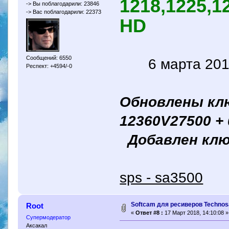
1218,1225,1
-> Вы поблагодарили: 23846
-> Вас поблагодарили: 22373
HD
Сообщений: 6550
6 марта 201
Респект: +4594/-0
Обновлены ключ
12360V27500 + 
Добавлен ключ
sps - sa3500
Softcam для ресиверов Technosa
Root
«
Ответ #8 :
17 Март 2018, 14:10:08 »
Супермодератор
Аксакал