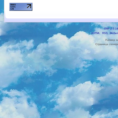
SMF 2.0.1
XHTML
RSS
Мобил
Размер з
Страница сгенери