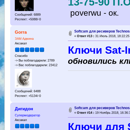
13-75-90 П.О
poverwu - ок.
Сообщений: 6889
Респект: +5088/-0
Softcam для ресиверов Technosa
Gorra
«
Ответ #13 :
31 Июль 2018, 18:22:25
ЗАМ Админа
Аксакал
Ключи Sat-I
Спасибо
обновились кл
-> Вы поблагодарили: 2789
-> Вас поблагодарили: 23412
Сообщений: 6488
Респект: +5134/-0
Softcam для ресиверов Technosa
Дигидон
«
Ответ #14 :
19 Ноябрь 2018, 16:36:
Супермодератор
Аксакал
Ключи для S