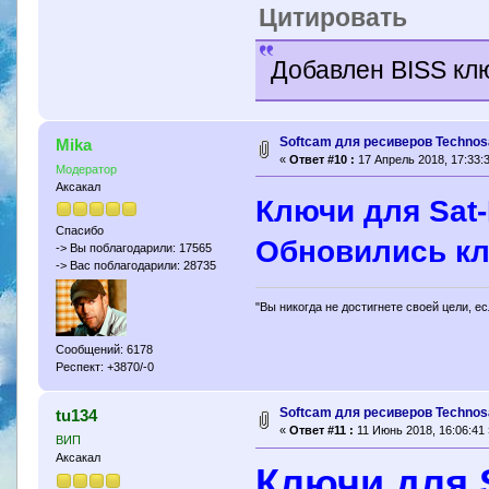
Цитировать
Добавлен BISS кл
Softcam для ресиверов Technosa
Mika
«
Ответ #10 :
17 Апрель 2018, 17:33:3
Модератор
Аксакал
Ключи для Sat-
Спасибо
Обновились кл
-> Вы поблагодарили: 17565
-> Вас поблагодарили: 28735
"Вы никогда не достигнете своей цели, е
Сообщений: 6178
Респект: +3870/-0
Softcam для ресиверов Technosa
tu134
«
Ответ #11 :
11 Июнь 2018, 16:06:41 
ВИП
Аксакал
Ключи для S