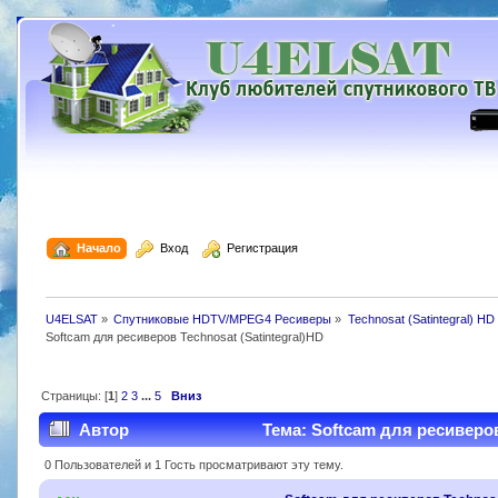
  Начало
  Вход
  Регистрация
U4ELSAT
»
Спутниковые HDTV/MPEG4 Ресиверы
»
Technosat (Satintegral) HD
Softcam для ресиверов Technosat (Satintegral)HD
Страницы: [
1
]
2
3
...
5
Вниз
Автор
Тема: Softcam для ресиверов 
0 Пользователей и 1 Гость просматривают эту тему.