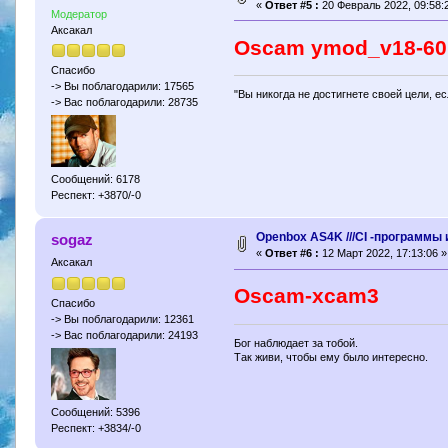
«
Ответ #5 :
20 Февраль 2022, 09:58:
Модератор
Аксакал
Oscam ymod_v18-60
Спасибо
-> Вы поблагодарили: 17565
"Вы никогда не достигнете своей цели, е
-> Вас поблагодарили: 28735
Сообщений: 6178
Респект: +3870/-0
Openbox AS4K ///CI -программы 
sogaz
«
Ответ #6 :
12 Март 2022, 17:13:06 »
Аксакал
Oscam-xcam3
Спасибо
-> Вы поблагодарили: 12361
-> Вас поблагодарили: 24193
Бог наблюдает за тобой.
Так живи, чтобы ему было интересно.
Сообщений: 5396
Респект: +3834/-0