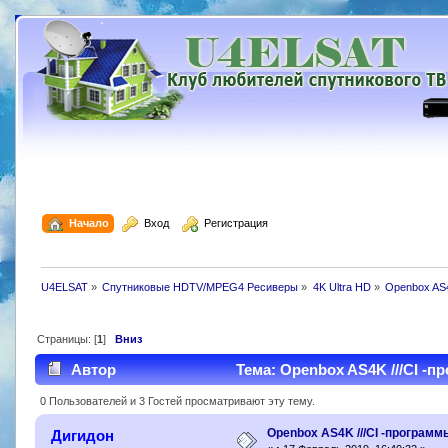
  Начало
  Вход
  Регистрация
U4ELSAT
»
Спутниковые HDTV/MPEG4 Ресиверы
»
4K Ultra HD
»
Openbox AS4
Страницы: [
1
]
Вниз
Автор
Тема: Openbox AS4K ///CI -п
0 Пользователей и 3 Гостей просматривают эту тему.
Openbox AS4K ///CI -программ
Дигидон