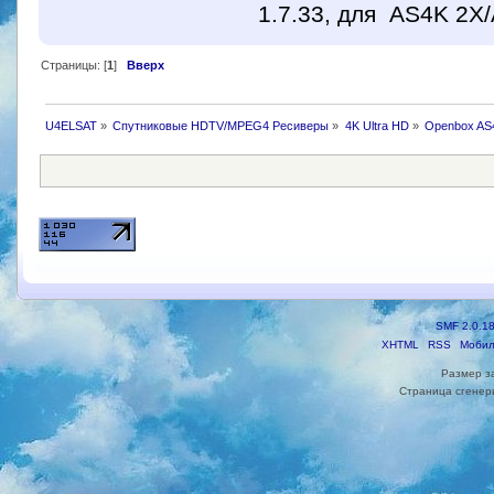
1.7.33, для AS4K 2X/A
Страницы: [
1
]
Вверх
U4ELSAT
»
Спутниковые HDTV/MPEG4 Ресиверы
»
4K Ultra HD
»
Openbox AS4
SMF 2.0.1
XHTML
RSS
Мобил
Размер з
Страница сгенери