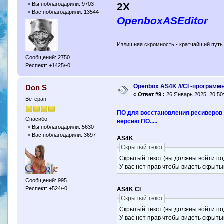
2X
-> Вы поблагодарили: 9703
-> Вас поблагодарили: 13544
OpenboxASEditor
Излишняя скромность - кратчайший путь 
Сообщений: 2750
Респект: +1425/-0
Openbox AS4K ///CI -программ
Don S
«
Ответ #9 :
26 Январь 2025, 20:50
Ветеран
ПО для восстановления ресиверов 
Спасибо
версию ПО.....
-> Вы поблагодарили: 5630
-> Вас поблагодарили: 3697
AS4K
Скрытый текст
Скрытый текст (вы должны войти по
У вас нет прав чтобы видеть скрыты
Сообщений: 995
Респект: +524/-0
AS4K CI
Скрытый текст
Скрытый текст (вы должны войти по
У вас нет прав чтобы видеть скрыты