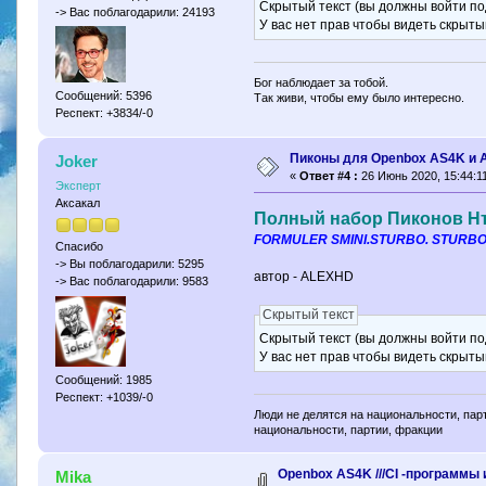
Скрытый текст (вы должны войти по
-> Вас поблагодарили: 24193
У вас нет прав чтобы видеть скрыты
Бог наблюдает за тобой.
Сообщений: 5396
Так живи, чтобы ему было интересно.
Респект: +3834/-0
Пиконы для Openbox AS4K и 
Joker
«
Ответ #4 :
26 Июнь 2020, 15:44:11
Эксперт
Аксакал
Полный набор Пиконов Нтв
FORMULER SMINI.STURBO. STURBOP
Спасибо
-> Вы поблагодарили: 5295
автор - ALEXHD
-> Вас поблагодарили: 9583
Скрытый текст
Скрытый текст (вы должны войти по
У вас нет прав чтобы видеть скрыты
Сообщений: 1985
Респект: +1039/-0
Люди не делятся на национальности, парт
национальности, партии, фракции
Openbox AS4K ///CI -программы 
Mika