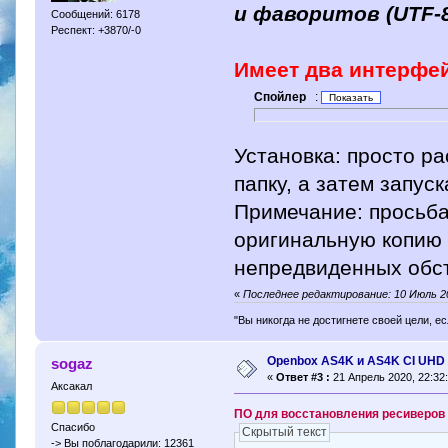
и фаворитов (UTF-8
Сообщений: 6178
Респект: +3870/-0
Имеет два интерфе
Спойлер
:
Установка: просто р
папку, а затем запус
Примечание: просьба
оригинальную копию
непредвиденных обст
«
Последнее редактирование: 10 Июль 2
"Вы никогда не достигнете своей цели, е
Openbox AS4K и AS4K CI UHD
sogaz
«
Ответ #3 :
21 Апрель 2020, 22:32:
Аксакал
ПО для восстановления ресиверов
Спасибо
Скрытый текст
-> Вы поблагодарили: 12361