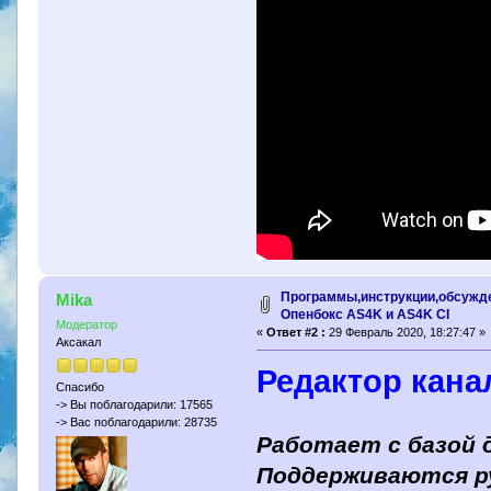
Программы,инструкции,обсужд
Mika
Опенбокс AS4K и AS4K CI
Модератор
«
Ответ #2 :
29 Февраль 2020, 18:27:47 »
Аксакал
Редактор кана
Спасибо
-> Вы поблагодарили: 17565
-> Вас поблагодарили: 28735
Работает с базой д
Поддерживаются рус