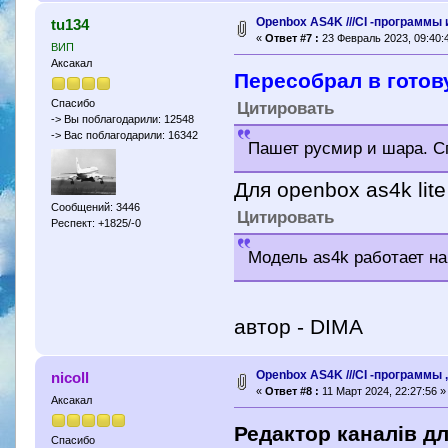
Openbox AS4K ///CI -программы 
tu134
«
Ответ #7 :
23 Февраль 2023, 09:40:
ВИП
Аксакал
Пересобрал в готов
Спасибо
Цитировать
-> Вы поблагодарили: 12548
-> Вас поблагодарили: 16342
Пашет русмир и шара. С
Для openbox as4k lite
Сообщений: 3446
Цитировать
Респект: +1825/-0
Модель as4k работает на
автор - DIMA
Openbox AS4K ///CI -программы 
nicoll
«
Ответ #8 :
11 Март 2024, 22:27:56 »
Аксакал
Редактор каналів дл
Спасибо