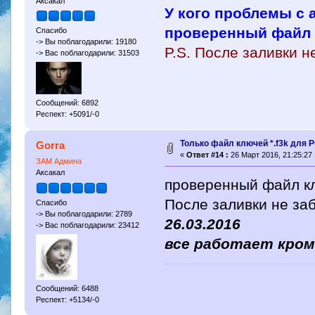
Аксакал
У кого проблемы с 
проверенный файл к
Спасибо
-> Вы поблагодарили: 19180
P.S. После заливки н
-> Вас поблагодарили: 31503
Сообщений: 6892
Респект: +5091/-0
Только файл ключей *.f3k для P
Gorra
«
Ответ #14 :
26 Март 2016, 21:25:27 
ЗАМ Админа
Аксакал
проверенный файл кл
После заливки не за
Спасибо
-> Вы поблагодарили: 2789
26.03.2016
-> Вас поблагодарили: 23412
все работает кром
Сообщений: 6488
Респект: +5134/-0