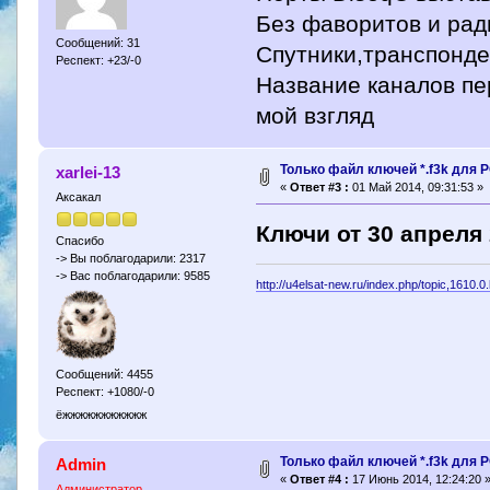
Без фаворитов и рад
Сообщений: 31
Спутники,транспонде
Респект: +23/-0
Название каналов пер
мой взгляд
Только файл ключей *.f3k для P
xarlei-13
«
Ответ #3 :
01 Май 2014, 09:31:53 »
Аксакал
Ключи от 30 апреля
Спасибо
-> Вы поблагодарили: 2317
-> Вас поблагодарили: 9585
http://u4elsat-new.ru/index.php/topic,1610.0
Сообщений: 4455
Респект: +1080/-0
ёжжжжжжжжжжж
Только файл ключей *.f3k для P
Admin
«
Ответ #4 :
17 Июнь 2014, 12:24:20 
Администратор