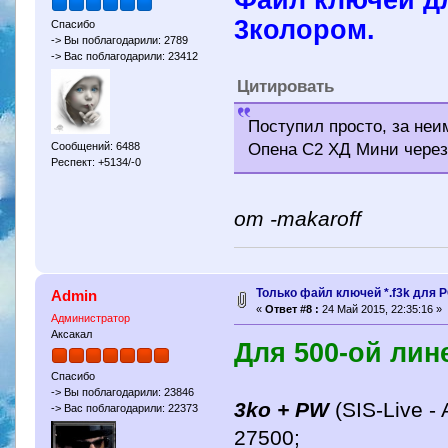
3колором.
Спасибо
-> Вы поблагодарили: 2789
-> Вас поблагодарили: 23412
Цитировать
Поступил просто, за не
Сообщений: 6488
Опена С2 ХД Мини через
Респект: +5134/-0
от -makaroff
Только файл ключей *.f3k для P
Admin
«
Ответ #8 :
24 Май 2015, 22:35:16 »
Администратор
Аксакал
Для 500-ой лин
Спасибо
-> Вы поблагодарили: 23846
3ko + PW
(SIS-Live -
-> Вас поблагодарили: 22373
27500;