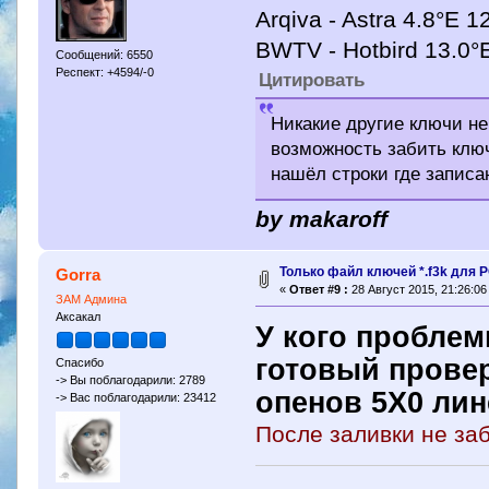
Arqiva - Astra 4.8°E 
BWTV - Hotbird 13.0°
Сообщений: 6550
Респект: +4594/-0
Цитировать
Никакие другие ключи не
возможность забить кл
нашёл строки где записа
by makaroff
Только файл ключей *.f3k для P
Gorra
«
Ответ #9 :
28 Август 2015, 21:26:06
ЗАМ Админа
Аксакал
У кого проблем
готовый прове
Спасибо
-> Вы поблагодарили: 2789
опенов 5Х0 лин
-> Вас поблагодарили: 23412
После заливки не за