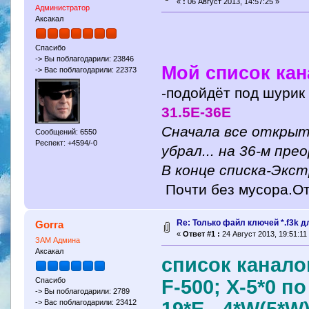
«
:
06 Август 2013, 14:57:25 »
Администратор
Аксакал
Спасибо
-> Вы поблагодарили: 23846
Мой список кан
-> Вас поблагодарили: 22373
-подойдёт под шурик 
31.5Е-36E
Сначала все открыт
Сообщений: 6550
Респект: +4594/-0
убрал... на 36-м пр
В конце списка-Экс
Почти без мусора.О
Re: Только файл ключей *.f3k д
Gorra
«
Ответ #1 :
24 Август 2013, 19:51:11
ЗАМ Админа
Аксакал
список каналов
F-500; Х-5*0 п
Спасибо
-> Вы поблагодарили: 2789
-> Вас поблагодарили: 23412