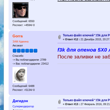
Сообщений: 6550
Респект: +4594/-0
Только файл ключей *.f3k для P
Gorra
«
Ответ #12 :
21 Декабрь 2015, 20:27:
ЗАМ Админа
Аксакал
f3k для опенов 5Х0 
После заливки не за
Спасибо
-> Вы поблагодарили: 2789
-> Вас поблагодарили: 23412
Сообщений: 6488
Респект: +5134/-0
Только файл ключей *.f3k для P
Дигидон
«
Ответ #13 :
27 Февраль 2016, 09:21
Супермодератор