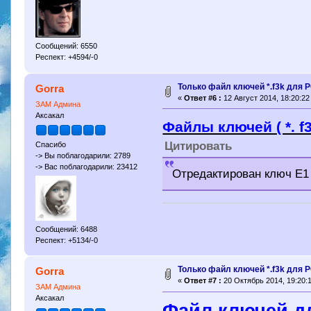
Сообщений: 6550
Респект: +4594/-0
Только файл ключей *.f3k для P
Gorra
«
Ответ #6 :
12 Август 2014, 18:20:22
ЗАМ Админа
Аксакал
Файлы ключей ( *. f
Цитировать
Спасибо
-> Вы поблагодарили: 2789
-> Вас поблагодарили: 23412
Отредактирован ключ Е1 
Сообщений: 6488
Респект: +5134/-0
Только файл ключей *.f3k для P
Gorra
«
Ответ #7 :
20 Октябрь 2014, 19:20:1
ЗАМ Админа
Аксакал
Файл ключей д