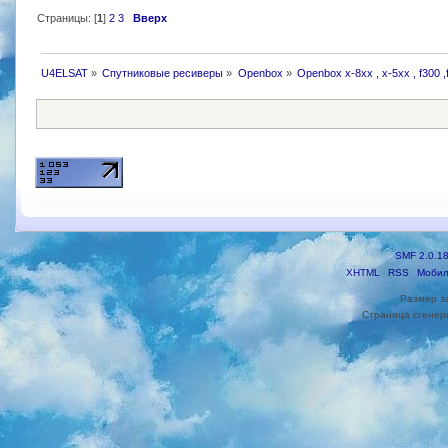
Страницы: [
1
]
2
3
Вверх
U4ELSAT
»
Cпутниковые ресиверы
»
Openbox
»
Openbox х-8хх , х-5хх , f300 ,
SMF 2.0.1
XHTML
RSS
Мобил
Размер з
Страница сгенери