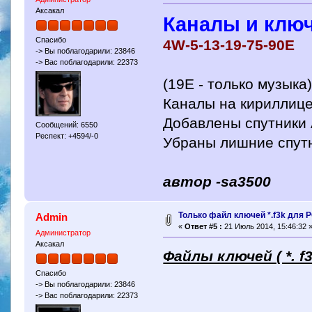
Аксакал
Каналы и ключ
Спасибо
4W-5-13-19-75-90Е
-> Вы поблагодарили: 23846
-> Вас поблагодарили: 22373
(19E - только музыка
Каналы на кириллиц
Добавлены спутники 
Сообщений: 6550
Респект: +4594/-0
Убраны лишние спут
автор -sa3500
Только файл ключей *.f3k для P
Admin
«
Ответ #5 :
21 Июль 2014, 15:46:32 
Администратор
Аксакал
Файлы ключей ( *. f3
Спасибо
-> Вы поблагодарили: 23846
-> Вас поблагодарили: 22373