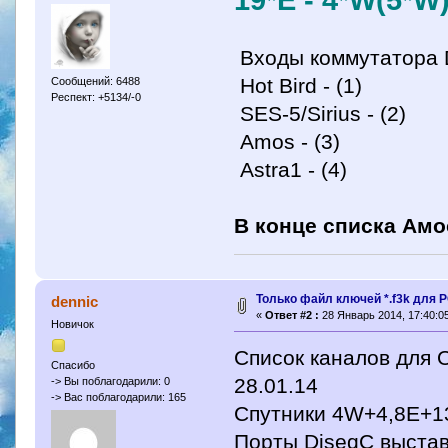
19*Е - 4*W(5*W
Входы коммутатора D
Hot Bird - (1)
Сообщений: 6488
Респект: +5134/-0
SES-5/Sirius - (2)
Amos - (3)
Astra1 - (4)
В конце списка Амос
Только файл ключей *.f3k для P
dennic
«
Ответ #2 :
28 Январь 2014, 17:40:05
Новичок
Список каналов для 
Спасибо
28.01.14
-> Вы поблагодарили: 0
-> Вас поблагодарили: 165
Спутники 4W+4,8E+1
Порты DiseqC выстав