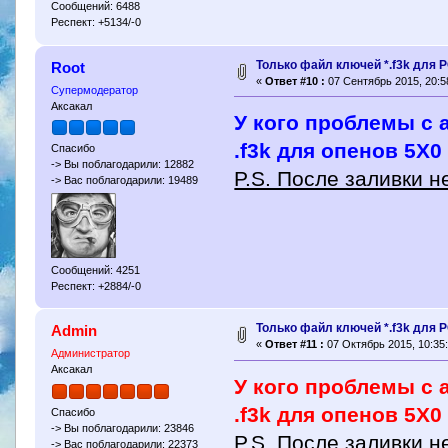
Сообщений: 6488
Респект: +5134/-0
Только файл ключей *.f3k для P
Root
«
Ответ #10 :
07 Сентябрь 2015, 20:5
Супермодератор
Аксакал
У кого проблемы с 
.f3k для опенов 5Х0
Спасибо
-> Вы поблагодарили: 12882
P.S. После заливки н
-> Вас поблагодарили: 19489
Сообщений: 4251
Респект: +2884/-0
Только файл ключей *.f3k для P
Admin
«
Ответ #11 :
07 Октябрь 2015, 10:35:
Администратор
Аксакал
У кого проблемы с 
.f3k для опенов 5Х0
Спасибо
-> Вы поблагодарили: 23846
P.S. После заливки н
-> Вас поблагодарили: 22373