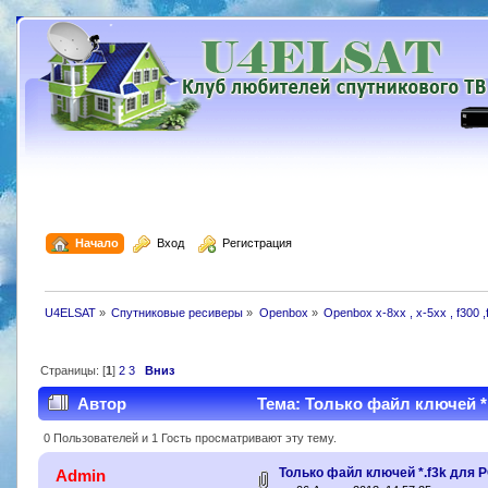
  Начало
  Вход
  Регистрация
U4ELSAT
»
Cпутниковые ресиверы
»
Openbox
»
Openbox х-8хх , х-5хх , f300 ,
Страницы: [
1
]
2
3
Вниз
Автор
Тема: Только файл ключей *.
0 Пользователей и 1 Гость просматривают эту тему.
Только файл ключей *.f3k для P
Admin