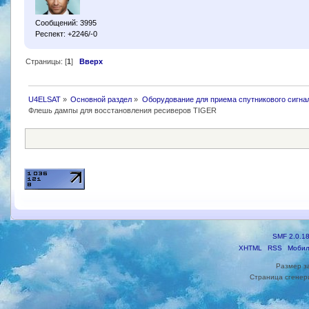
Сообщений: 3995
Респект: +2246/-0
Страницы: [
1
]
Вверх
U4ELSAT
»
Основной раздел
»
Оборудование для приема спутникового сигна
Флешь дампы для восстановления ресиверов TIGER
SMF 2.0.1
XHTML
RSS
Мобил
Размер з
Страница сгенери