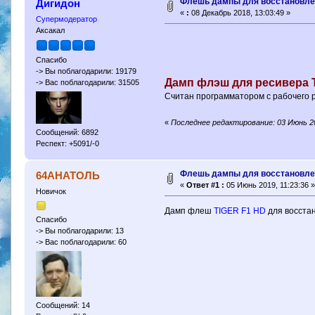
Флешь дампы для восстановле
Дигидон
«
:
08 Декабрь 2018, 13:03:49 »
Супермодератор
Аксакал
Спасибо
-> Вы поблагодарили: 19179
Дамп флэш для ресивера 
-> Вас поблагодарили: 31505
Считан программатором с рабочего 
«
Последнее редактирование: 03 Июнь 20
Сообщений: 6892
Респект: +5091/-0
Флешь дампы для восстановле
64АНАТОЛЬ
«
Ответ #1 :
05 Июнь 2019, 11:23:36 »
Новичок
Дамп флеш
TIGER F1 HD
для восста
Спасибо
-> Вы поблагодарили: 13
-> Вас поблагодарили: 60
Сообщений: 14