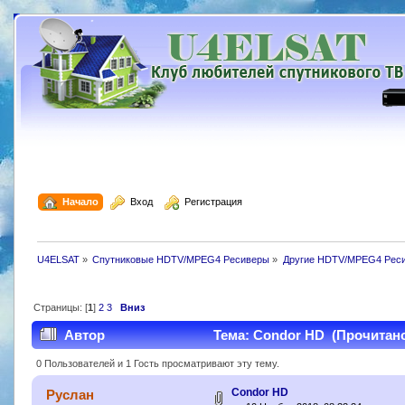
  Начало
  Вход
  Регистрация
U4ELSAT
»
Спутниковые HDTV/MPEG4 Ресиверы
»
Другие HDTV/MPEG4 Рес
Страницы: [
1
]
2
3
Вниз
Автор
Тема: Condor HD (Прочитано
0 Пользователей и 1 Гость просматривают эту тему.
Condor HD
Руслан