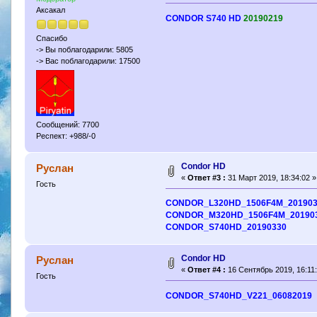
Аксакал
CONDOR S740 HD
20190219
Спасибо
-> Вы поблагодарили: 5805
-> Вас поблагодарили: 17500
Сообщений: 7700
Респект: +988/-0
Condor HD
Руслан
«
Ответ #3 :
31 Март 2019, 18:34:02 »
Гость
CONDOR_L320HD_1506F4M_20190
CONDOR_M320HD_1506F4M_20190
CONDOR_S740HD_20190330
Condor HD
Руслан
«
Ответ #4 :
16 Сентябрь 2019, 16:11:
Гость
CONDOR_S740HD_V221_06082019