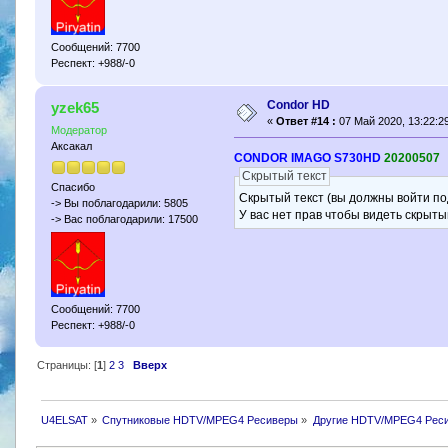
Сообщений: 7700
Респект: +988/-0
Condor HD
yzek65
«
Ответ #14 :
07 Май 2020, 13:22:29
Модератор
Аксакал
CONDOR IMAGO S730HD
20200507
Скрытый текст
Спасибо
Скрытый текст (вы должны войти по
-> Вы поблагодарили: 5805
У вас нет прав чтобы видеть скрыты
-> Вас поблагодарили: 17500
Сообщений: 7700
Респект: +988/-0
Страницы: [
1
]
2
3
Вверх
U4ELSAT
»
Спутниковые HDTV/MPEG4 Ресиверы
»
Другие HDTV/MPEG4 Рес