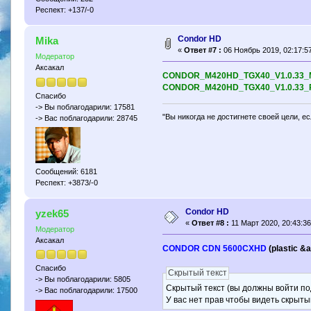
Респект: +137/-0
Condor HD
Mika
«
Ответ #7 :
06 Ноябрь 2019, 02:17:57
Модератор
Аксакал
CONDOR_M420HD_TGX40_V1.0.33_
CONDOR_M420HD_TGX40_V1.0.33_
Спасибо
-> Вы поблагодарили: 17581
"Вы никогда не достигнете своей цели, е
-> Вас поблагодарили: 28745
Сообщений: 6181
Респект: +3873/-0
Condor HD
yzek65
«
Ответ #8 :
11 Март 2020, 20:43:36
Модератор
Аксакал
CONDOR CDN 5600CXHD
(plastic &a
Спасибо
Скрытый текст
-> Вы поблагодарили: 5805
Скрытый текст (вы должны войти по
-> Вас поблагодарили: 17500
У вас нет прав чтобы видеть скрыты