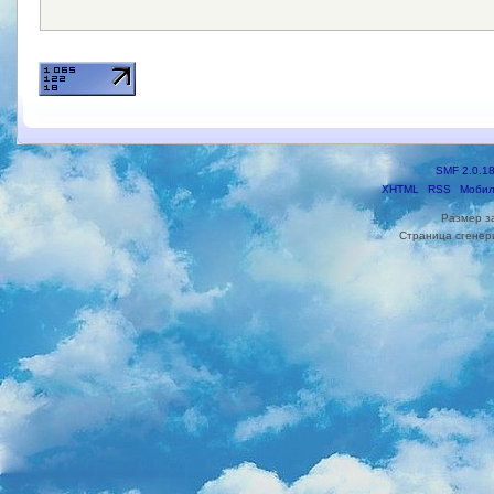
SMF 2.0.1
XHTML
RSS
Мобил
Размер з
Страница сгенери