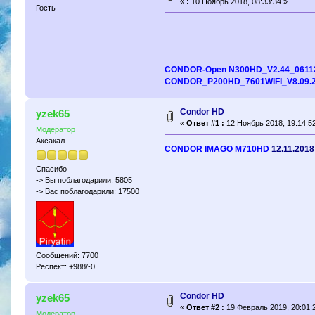
«
:
10 Ноябрь 2018, 08:33:34 »
Гость
CONDOR-Open N300HD_V2.44_0611
CONDOR_P200HD_7601WIFI_V8.09.
Condor HD
yzek65
«
Ответ #1 :
12 Ноябрь 2018, 19:14:52
Модератор
Аксакал
CONDOR IMAGO M710HD
12.11.2018
Спасибо
-> Вы поблагодарили: 5805
-> Вас поблагодарили: 17500
Сообщений: 7700
Респект: +988/-0
Condor HD
yzek65
«
Ответ #2 :
19 Февраль 2019, 20:01:
Модератор