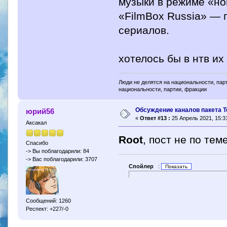
музыки в режиме «но
«FilmBox Russia» — 
сериалов.
хотелось бы в нтв их 
Люди не делятся на национальности, парт
национальности, партии, фракции
Обсуждение каналов пакета Т
юрий56
«
Ответ #13 :
25 Апрель 2021, 15:31
Аксакал
Root
, пост не по теме
Спасибо
-> Вы поблагодарили: 84
-> Вас поблагодарили: 3707
Спойлер
:
Сообщений: 1260
Респект: +227/-0