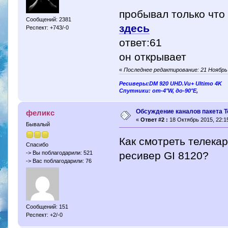
пробывал только что
Сообщений: 2381
здесь
Респект: +743/-0
ответ:61
он открывает
«
Последнее редактирование: 21 Ноябрь 
Ресиверы:DM 920 UHD.Vu+ Ultimo 4K
Спутники: от-4°W, до-90°E,
Обсуждение каналов пакета Т
феликс
«
Ответ #2 :
18 Октябрь 2015, 22:15
Бывалый
Как смотреть телекар
Спасибо
ресивер GI 8120?
-> Вы поблагодарили: 521
-> Вас поблагодарили: 76
Сообщений: 151
Респект: +2/-0