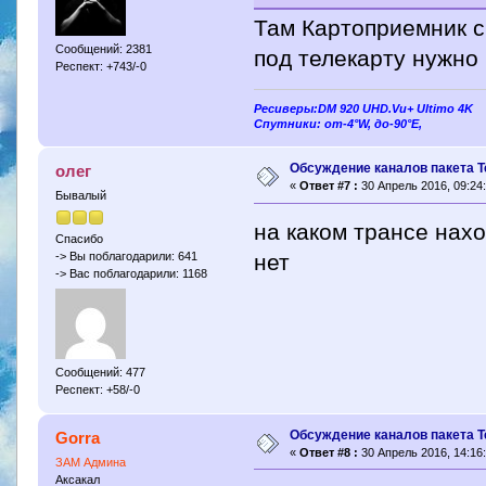
Там Картоприемник с 
Сообщений: 2381
под телекарту нужно
Респект: +743/-0
Ресиверы:DM 920 UHD.Vu+ Ultimo 4K
Спутники: от-4°W, до-90°E,
Обсуждение каналов пакета Т
олег
«
Ответ #7 :
30 Апрель 2016, 09:24:
Бывалый
на каком трансе нахо
Спасибо
нет
-> Вы поблагодарили: 641
-> Вас поблагодарили: 1168
Сообщений: 477
Респект: +58/-0
Обсуждение каналов пакета Т
Gorra
«
Ответ #8 :
30 Апрель 2016, 14:16:
ЗАМ Админа
Аксакал