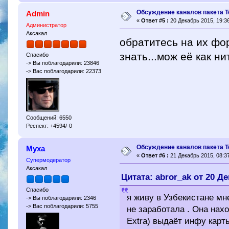
Обсуждение каналов пакета Т
Admin
«
Ответ #5 :
20 Декабрь 2015, 19:36
Администратор
Аксакал
обратитесь на их фор
знать...мож её как н
Спасибо
-> Вы поблагодарили: 23846
-> Вас поблагодарили: 22373
Сообщений: 6550
Респект: +4594/-0
Обсуждение каналов пакета Т
Муха
«
Ответ #6 :
21 Декабрь 2015, 08:37
Супермодератор
Аксакал
Цитата: abror_ak от 20 Де
Спасибо
я живу в Узбекистане мн
-> Вы поблагодарили: 2346
-> Вас поблагодарили: 5755
не заработала . Она нахо
Extra) выдаёт инфу карт