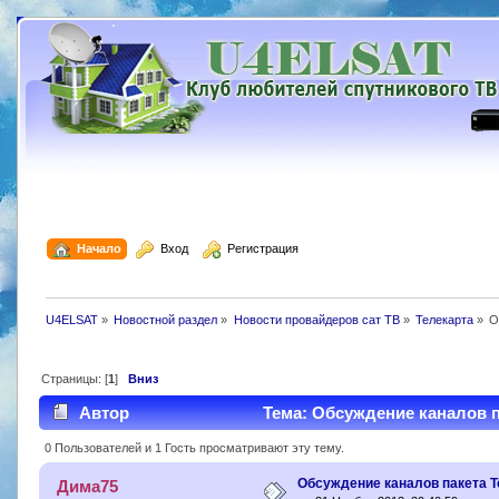
  Начало
  Вход
  Регистрация
U4ELSAT
»
Новостной раздел
»
Новости провайдеров сат ТВ
»
Телекарта
»
О
Страницы: [
1
]
Вниз
Автор
Тема: Обсуждение каналов па
0 Пользователей и 1 Гость просматривают эту тему.
Обсуждение каналов пакета Т
Дима75