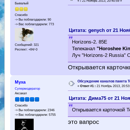
«
:
21 Ноябрь 2013, 20:40:59 »
Бывалый
Спасибо
-> Вы поблагодарили: 90
-> Вас поблагодарили: 773
Цитата: genych от 21 Ноя
Horizons-2. 85E
Сообщений: 321
Телеканал
"Horoshee Ki
Респект: +84/-0
Луч "Horizons-2 Russia" C
Открывается карточк
Обсуждение каналов пакета Т
Муха
«
Ответ #1 :
21 Ноябрь 2013, 20:53
Супермодератор
Аксакал
Цитата: Дима75 от 21 Ноя
Спасибо
Открывается карточкой Т
-> Вы поблагодарили: 2346
-> Вас поблагодарили: 5755
это вапрос