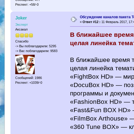
Респект: +58/-0
Обсуждение каналов пакета Т
Joker
«
Ответ #12 :
11 Февраль 2017, 17:
Эксперт
Аксакал
В ближайшее время
целая линейка тема
Спасибо
-> Вы поблагодарили: 5295
-> Вас поблагодарили: 9583
В ближайшее время 
целая линейка темат
«FightBox HD» — мир
Сообщений: 1986
Респект: +1039/-0
«DocuBox HD» — поз
программы и докуме
«FashionBox HD» — т
«Fast&Fun BOX HD» 
«FilmBox Arthouse» 
«360 Tune BOX» — к