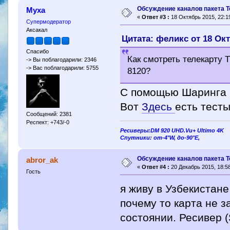
Обсуждение каналов пакета Т
Муха
«
Ответ #3 :
18 Октябрь 2015, 22:19
Супермодератор
Аксакал
Цитата: феликс от 18 Окт
Спасибо
Как смотреть телекарту 
-> Вы поблагодарили: 2346
-> Вас поблагодарили: 5755
8120?
С помощью Шаринга
Вот
Здесь
есть тест
Сообщений: 2381
Респект: +743/-0
Ресиверы:DM 920 UHD.Vu+ Ultimo 4K
Спутники: от-4°W, до-90°E,
Обсуждение каналов пакета Т
abror_ak
«
Ответ #4 :
20 Декабрь 2015, 18:58
Гость
я живу в Узбекистан
почему то карта не з
состоянии. Ресивер (