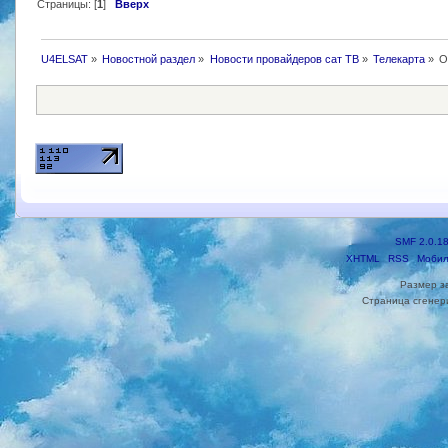
Страницы: [
1
]
Вверх
U4ELSAT
»
Новостной раздел
»
Новости провайдеров сат ТВ
»
Телекарта
»
О
SMF 2.0.1
XHTML
RSS
Мобил
Размер з
Страница сгенери