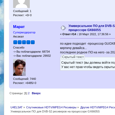
Сообщений: 1
Респект: +0/-0
Универсальное ПО для DVB-S
Марат
процессоре GX6605S
Супермодератор
«
Ответ #14 :
18 Март 2022, 17:36:56 »
Аксакал
по идее подходит -процессор GUOXIN
Спасибо
кирпичу девайса...
-> Вы поблагодарили: 68734
последнее родное ПО на него -за 2021 
-> Вас поблагодарили: 29932
Скрытый текст
Скрытый текст (вы должны войти по
У вас нет прав чтобы видеть скрыты
Сообщений: 7440
Респект: +6485/-0
Страницы: [
1
]
2
Вверх
U4ELSAT
»
Спутниковые HDTV/MPEG4 Ресиверы
»
Другие HDTV/MPEG4 Рес
Универсальное ПО для DVB-S2 ресиверов на процессоре GX6605S