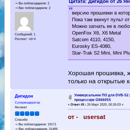
Цитата: Дигидон от 26 Ян
-> Вы поблагодарили: 2
-> Вас поблагодарили: 2
версию прошивки в котор
Пока там вкинут пульт от
Можно загнать ее в любо
OpenFox X6, X6 Metal
Сообщений: 1
Satcom 4110, 4150,
Респект: +0/-0
Eurosky ES-4080,
Star-Trak S2 Mini, Mini Pl
Хорошая прошивка, ж
только на открытые 
Универсальное ПО для DVB-S2 
Дигидон
процессоре GX6605S
Супермодератор
«
Ответ #5 :
26 Март 2020, 00:26:03 »
Аксакал
от - usersat
Спасибо
-> Вы поблагодарили: 19171
-> Вас поблагодарили: 31489