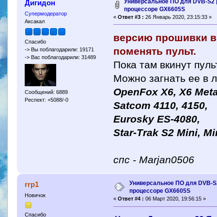
Универсальное ПО для DVB-S2 
Дигидон
процессоре GX6605S
Супермодератор
«
Ответ #3 :
26 Январь 2020, 23:15:33 »
Аксакал
версию прошивки в 
Спасибо
поменять пульт.
-> Вы поблагодарили: 19171
-> Вас поблагодарили: 31489
Пока там вкинут пуль
Можно загнать ее в 
OpenFox X6, X6 Meta
Сообщений: 6889
Респект: +5088/-0
Satcom 4110, 4150,
Eurosky ES-4080,
Star-Trak S2 Mini, Mi
спс - Marjan0506
Универсальное ПО для DVB-S
rrp1
процессоре GX6605S
Новичок
«
Ответ #4 :
06 Март 2020, 19:56:15 »
Спасибо