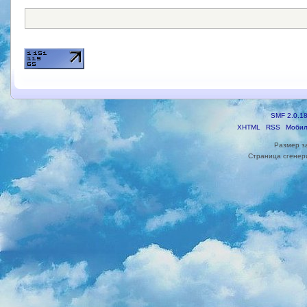
SMF 2.0.1
XHTML
RSS
Мобил
Размер з
Страница сгенери