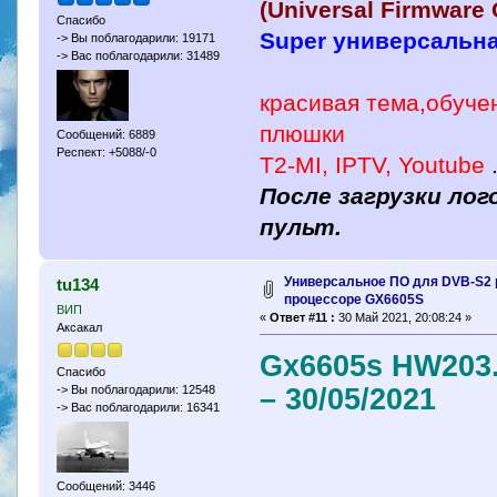
(Universal Firmware
Спасибо
Super универсальн
-> Вы поблагодарили: 19171
-> Вас поблагодарили: 31489
красивая тема,обучен
плюшки
Сообщений: 6889
Респект: +5088/-0
T2-MI, IPTV, Youtube
После загрузки лог
пульт.
Универсальное ПО для DVB-S2 
tu134
процессоре GX6605S
ВИП
«
Ответ #11 :
30 Май 2021, 20:08:24 »
Аксакал
Gx6605s HW203.
Спасибо
– 30/05/2021
-> Вы поблагодарили: 12548
-> Вас поблагодарили: 16341
Сообщений: 3446