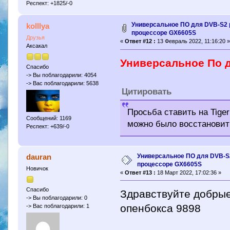
Респект: +1825/-0
Универсальное ПО для DVB-S2 
kolllya
процессоре GX6605S
Друзья
«
Ответ #12 :
13 Февраль 2022, 11:16:20 
Аксакал
Универсальное По д
Спасибо
-> Вы поблагодарили: 4054
-> Вас поблагодарили: 5638
Цитировать
Просьба ставить на Tige
Сообщений: 1169
можно было восстановит
Респект: +639/-0
Универсальное ПО для DVB-S
dauran
процессоре GX6605S
Новичок
«
Ответ #13 :
18 Март 2022, 17:02:36 »
Спасибо
Здравствуйте добрые
-> Вы поблагодарили: 0
опенбокса 9898
-> Вас поблагодарили: 1