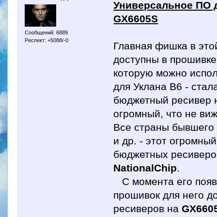
Универсальное ПО 
GX6605S
Сообщений: 6889
Респект: +5088/-0
Главная фишка в это
доступны в прошивк
которую можно испол
для Уклана B6 - стал
бюджетный ресивер
огромный, что не ви
Все страны бывшего 
и др. - этот огромн
бюджетных ресиверов
NationalChip
.
С момента его появ
прошивок для него д
ресиверов на
GX660