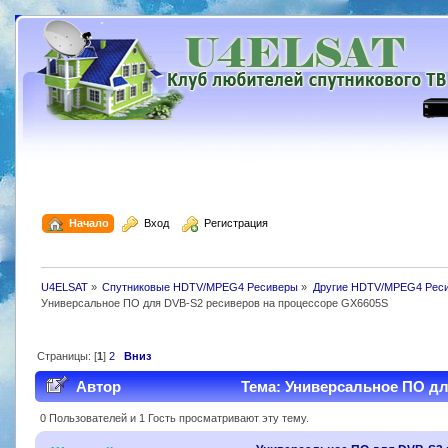
  Начало
  Вход
  Регистрация
U4ELSAT
»
Спутниковые HDTV/MPEG4 Ресиверы
»
Другие HDTV/MPEG4 Рес
Универсальное ПО для DVB-S2 ресиверов на процессоре GX6605S
Страницы: [
1
]
2
Вниз
Автор
Тема: Универсальное ПО дл
раз)
0 Пользователей и 1 Гость просматривают эту тему.