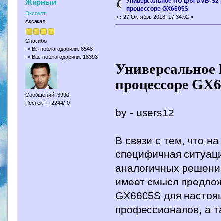
Универсальное ПО для DVB-S2 
Жирный
процессоре GX6605S
Эксперт
«
:
27 Октябрь 2018, 17:34:02 »
Аксакал
Спасибо
-> Вы поблагодарили: 6548
-> Вас поблагодарили: 18393
Универсальное 
процессоре GX
Сообщений: 3990
Респект: +2244/-0
by - users12
В связи с тем, что 
специфичная ситуаци
аналогичных решений
имеет смысл предло
GX6605S для настоящ
профессионалов, а т