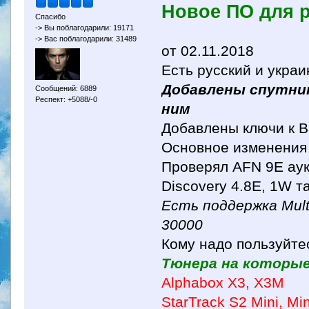
Новое ПО для 
Спасибо
-> Вы поблагодарили: 19171
-> Вас поблагодарили: 31489
от 02.11.2018
Есть русский и украи
Добавлены спутники 
Сообщений: 6889
Респект: +5088/-0
ним
Добавлены ключи к B
Основное изменения
Проверял AFN 9E аук
Discovery 4.8E, 1W т
Есть поддержка Mult
30000
Кому надо пользуйте
Тюнера на которые
Alphabox X3, X3M
StarTrack S2 Mini, Min