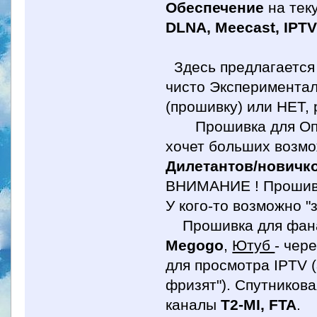
Обеспечение
на тек
DLNA, Meecast, IPT
Здесь предлагается 
чисто Экспериментал
(прошивку) или НЕТ,
Прошивка для Опытн
хочет больших возмо
Дилетантов/новичк
ВНИМАНИЕ ! Прошив
У кого-то возможно "
Прошивка для фана
Megogo
,
Ютуб
- чер
для просмотра IPTV (
фризят"). Спутникова
каналы
T2-MI, FTA
.