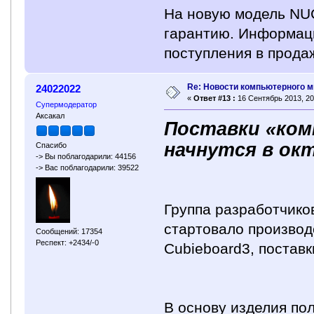
На новую модель NU
гарантию. Информаци
поступления в продаж
Re: Новости компьютерного м
24022022
«
Ответ #13 :
16 Сентябрь 2013, 20
Супермодератор
Аксакал
Поставки «ком
начнутся в ок
Спасибо
-> Вы поблагодарили: 44156
-> Вас поблагодарили: 39522
Группа разработчико
стартовало производ
Сообщений: 17354
Респект: +2434/-0
Cubieboard3, поставк
В основу изделия по