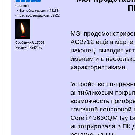
П
Спасибо
-> Вы поблагодарили: 44156
-> Вас поблагодарили: 39522
MSI продемонстриро
AG2712 ещё в марте.
Сообщений: 17354
Респект: +2434/-0
наконец, выводит ус
именем и с нескольк
характеристиками.
Устройство по-преж
антибликовым покрыт
возможность приобре
точечной сенсорной
Core i7 3630QM Ivy B
интегрировала в ПК 
режиме RAID 0.