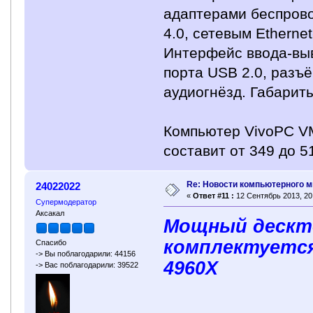
адаптерами беспровод
4.0, сетевым Etherne
Интерфейс ввода-выв
порта USB 2.0, разъ
аудиогнёзд. Габарит
Компьютер VivoPC VM
составит от 349 до 5
Re: Новости компьютерного м
24022022
«
Ответ #11 :
12 Сентябрь 2013, 20:
Супермодератор
Аксакал
Мощный дескто
комплектуется 
Спасибо
-> Вы поблагодарили: 44156
4960X
-> Вас поблагодарили: 39522