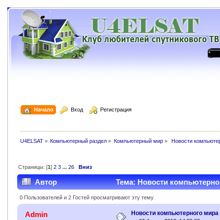
  Начало
  Вход
  Регистрация
U4ELSAT
»
Компьютерный раздел
»
Компьютерный мир
»
 Новости компьюте
Страницы: [
1
]
2
3
...
26
Вниз
Автор
Тема: Новости компьютерног
0 Пользователей и 2 Гостей просматривают эту тему.
Новости компьютерного мира
Admin