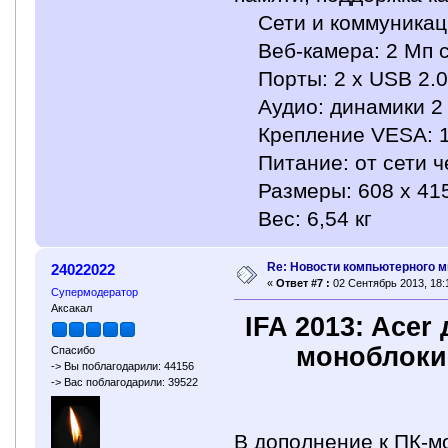
Сети и коммуникации:
Веб-камера: 2 Мп 
Порты: 2 x USB 2.0,
Аудио: динамики 2 
Крепление VESA: 1
Питание: от сети че
Размеры: 608 x 415
Вес: 6,54 кг
Re: Новости компьютерного м
24022022
«
Ответ #7 :
02 Сентябрь 2013, 18:
Супермодератор
Аксакал
IFA 2013: Acer
моноблоки 
Спасибо
-> Вы поблагодарили: 44156
-> Вас поблагодарили: 39522
В дополнение к ПК-м