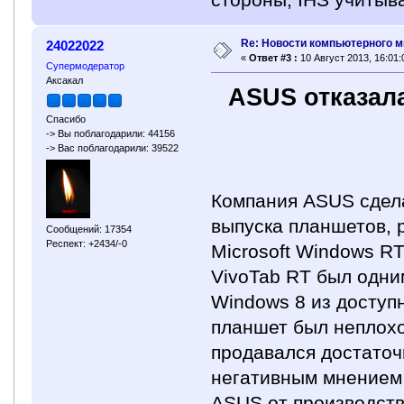
стороны, IHS учитыв
Re: Новости компьютерного м
24022022
«
Ответ #3 :
10 Август 2013, 16:01:
Супермодератор
Аксакал
ASUS отказала
Спасибо
-> Вы поблагодарили: 44156
-> Вас поблагодарили: 39522
Компания ASUS сдел
выпуска планшетов,
Сообщений: 17354
Респект: +2434/-0
Microsoft Windows R
VivoTab RT был одни
Windows 8 из доступ
планшет был неплохо
продавался достаточ
негативным мнением 
ASUS от производств