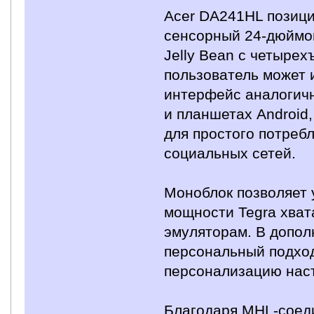
Acer DA241HL позици
сенсорный 24-дюймов
Jelly Bean с четыре
пользователь может 
интерфейс аналогичн
и планшетах Android
для простого потреб
социальных сетей.
Моноблок позволяет 
мощности Tegra хват
эмуляторам. В допол
персональный подход 
персонализацию наст
Благодаря MHL-соеди