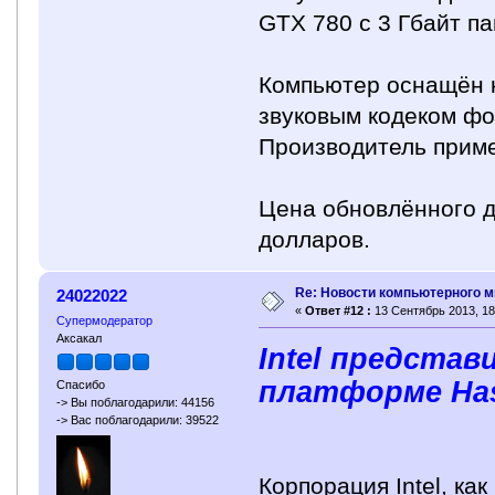
GTX 780 с 3 Гбайт п
Компьютер оснащён к
звуковым кодеком фо
Производитель прим
Цена обновлённого де
долларов.
Re: Новости компьютерного м
24022022
«
Ответ #12 :
13 Сентябрь 2013, 18
Супермодератор
Аксакал
Intel предста
платформе Has
Спасибо
-> Вы поблагодарили: 44156
-> Вас поблагодарили: 39522
Корпорация Intel, к