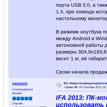
порта USB 3.0, а так
1.4, при помощи кот
настольному монитор
В режиме ноутбука п
между Android и Win
автономной работы д
размеры 304,9x193,8x
весит 1 кг, её габар
Сроки начала продаж 
Re: Новости компьютерного м
24022022
«
Ответ #9 :
07 Сентябрь 2013, 20:1
Супермодератор
Аксакал
IFA 2013: ПК-м
использовать 
Спасибо