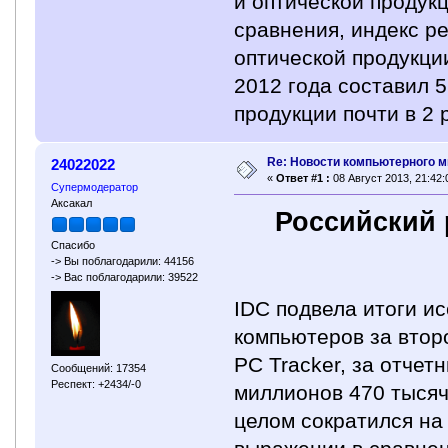
и оптической продукц
сравнения, индекс р
оптической продукци
2012 года составил 5
продукции почти в 2 
Re: Новости компьютерного м
24022022
«
Ответ #1 :
08 Август 2013, 21:42:
Супермодератор
Аксакал
Российский 
Спасибо
-> Вы поблагодарили: 44156
-> Вас поблагодарили: 39522
IDC подвела итоги и
компьютеров за второ
PC Tracker, за отче
Сообщений: 17354
Респект: +2434/-0
миллионов 470 тысяч
целом сократился на