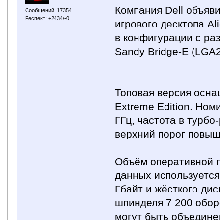
Компания Dell объяв
Сообщений: 17354
Респект: +2434/-0
игрового десктопа Al
в конфигурации с ра
Sandy Bridge-E (LGA2
Топовая версия осна
Extreme Edition. Ном
ГГц, частота в турбо
верхний порог повыше
Объём оперативной п
данных используется
Гбайт и жёсткого ди
шпинделя 7 200 обор
могут быть объедине