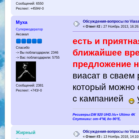
Сообщений: 6550
Респект: +4594/-0
Обсуждения-вопросы по Viasa
Муха
«
Ответ #2 :
27 Ноябрь 2013, 16:26
Супермодератор
Аксакал
есть и приятна
Спасибо
ближайшее вре
-> Вы поблагодарили: 2346
-> Вас поблагодарили: 5755
предложение н
виасат в сваем
который можно 
Сообщений: 2381
Респект: +743/-0
с кампанией
Ресиверы:DM 920 UHD.Vu+ Ultimo 4K
Спутники: от-4°W, до-90°E,
Обсуждения-вопросы по Viasa
Жирный
«
Ответ #3 :
13 Ноябрь 2018, 14:10