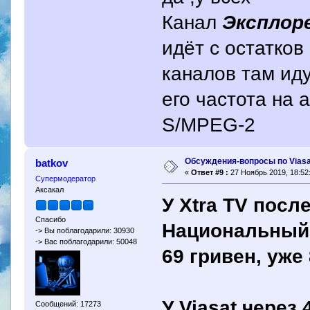
Канал
Эксплор
идёт с остатков
каналов там ид
его частота на 
S/MPEG-2
Обсуждения-вопросы по Viasa
batkov
«
Ответ #9 :
27 Ноябрь 2019, 18:52
Супермодератор
Аксакал
У Xtra TV посл
Спасибо
Национальный 
-> Вы поблагодарили: 30930
-> Вас поблагодарили: 50048
69 гривен, уже
У Viasat через
Сообщений: 17273