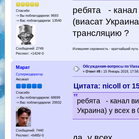
ребята - канал
Спасибо
-> Вы поблагодарили: 9693
(виасат Украина
-> Вас поблагодарили: 13540
трансляцию ?
Сообщений: 2749
Излишняя скромность - кратчайший путь 
Респект: +1424/-0
Обсуждения-вопросы по Viasa
Марат
«
Ответ #8 :
15 Январь 2019, 17:56
Супермодератор
Аксакал
Цитата: nicoll от 
Спасибо
-> Вы поблагодарили: 68699
ребята - канал ви
-> Вас поблагодарили: 29932
Украина) у всех в
Сообщений: 7440
да ,у всех
Респект: +6485/-0