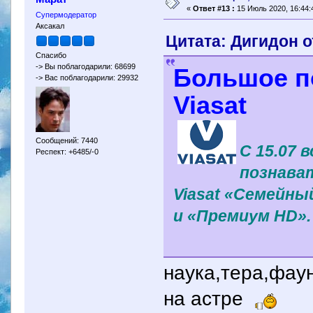
«
Ответ #13 :
15 Июль 2020, 16:44:
Супермодератор
Аксакал
Цитата: Дигидон о
Спасибо
-> Вы поблагодарили: 68699
Большое п
-> Вас поблагодарили: 29932
Viasat
Сообщений: 7440
С 15.07 
Респект: +6485/-0
познава
Viasat «Семейн
и «Премиум HD».
наука,тера,фаун
на астре