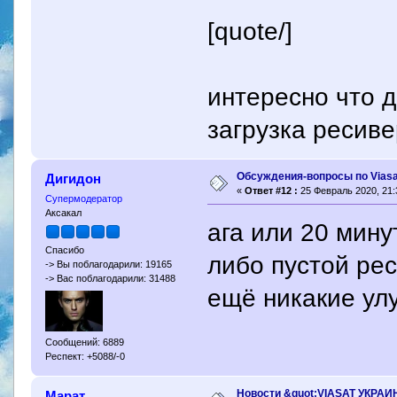
[quote/]
интересно что 
загрузка ресив
Обсуждения-вопросы по Viasa
Дигидон
«
Ответ #12 :
25 Февраль 2020, 21:
Супермодератор
Аксакал
ага или 20 мину
Спасибо
либо пустой ре
-> Вы поблагодарили: 19165
-> Вас поблагодарили: 31488
ещё никакие ул
Сообщений: 6889
Респект: +5088/-0
Новости &quot;VIASAT УКРАИ
Марат