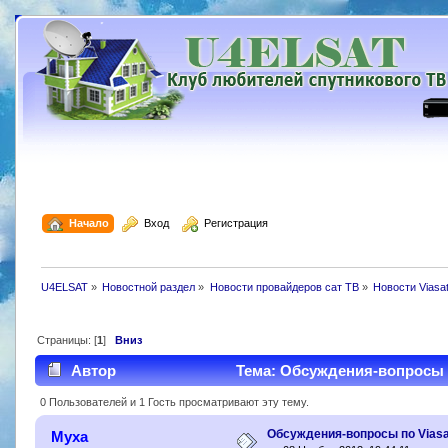
  Начало
  Вход
  Регистрация
U4ELSAT
»
Новостной раздел
»
Новости провайдеров сат ТВ
»
Новости Viasat
Страницы: [
1
]
Вниз
Автор
Тема: Обсуждения-вопросы п
0 Пользователей и 1 Гость просматривают эту тему.
Обсуждения-вопросы по Viasa
Муха