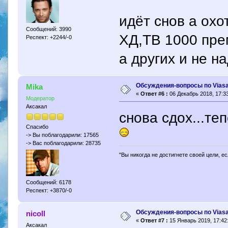
идёт снов а охо
Сообщений: 3990
ХД,ТВ 1000 пр
Респект: +2244/-0
а других и не 
Обсуждения-вопросы по Viasa
Mika
«
Ответ #6 :
06 Декабрь 2018, 17:33
Модератор
Аксакал
снова сдох...те
Спасибо
-> Вы поблагодарили: 17565
-> Вас поблагодарили: 28735
"Вы никогда не достигнете своей цели, е
Сообщений: 6178
Респект: +3870/-0
Обсуждения-вопросы по Viasa
nicoll
«
Ответ #7 :
15 Январь 2019, 17:42:
Аксакал