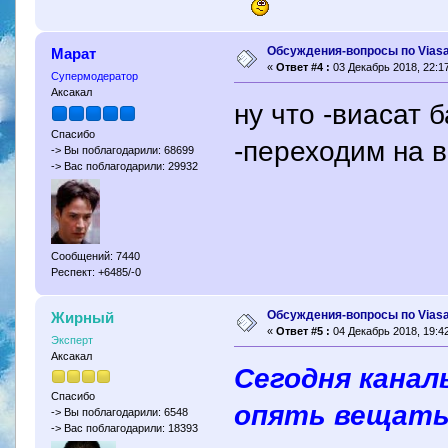
Обсуждения-вопросы по Viasa
Марат
«
Ответ #4 :
03 Декабрь 2018, 22:17
Супермодератор
Аксакал
ну что -виасат 
Спасибо
-переходим на 
-> Вы поблагодарили: 68699
-> Вас поблагодарили: 29932
Сообщений: 7440
Респект: +6485/-0
Обсуждения-вопросы по Viasa
Жирный
«
Ответ #5 :
04 Декабрь 2018, 19:42
Эксперт
Аксакал
Сегодня канал
Спасибо
опять вещать
-> Вы поблагодарили: 6548
-> Вас поблагодарили: 18393