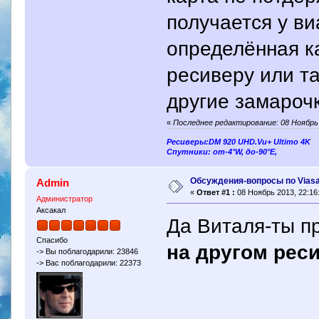
получается у ви
определённая к
ресиверу или т
другие замароч
«
Последнее редактирование: 08 Ноябрь 
Ресиверы:DM 920 UHD.Vu+ Ultimo 4K
Спутники: от-4°W, до-90°E,
Обсуждения-вопросы по Viasa
Admin
«
Ответ #1 :
08 Ноябрь 2013, 22:16
Администратор
Аксакал
Да Виталя-ты пр
Спасибо
на другом реси
-> Вы поблагодарили: 23846
-> Вас поблагодарили: 22373