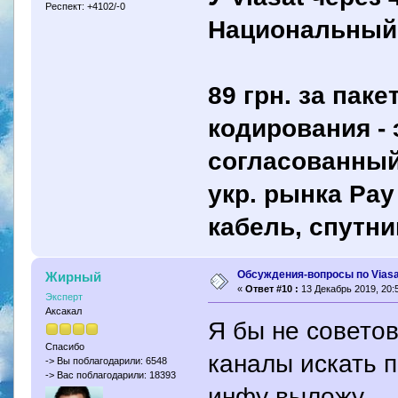
Респект: +4102/-0
Национальный,
89 грн. за па
кодирования -
согласованный
укр. рынка Pay
кабель, спутник
Обсуждения-вопросы по Viasa
Жирный
«
Ответ #10 :
13 Декабрь 2019, 20:5
Эксперт
Аксакал
Я бы не советов
Спасибо
каналы искать 
-> Вы поблагодарили: 6548
-> Вас поблагодарили: 18393
инфу выложу