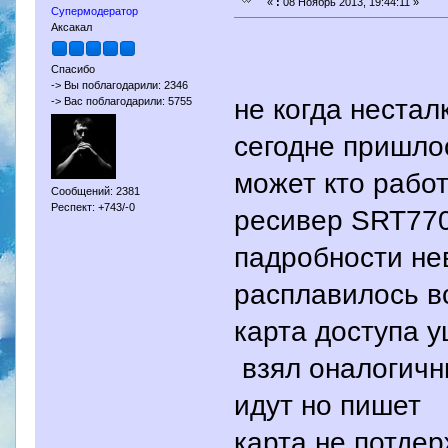
«
:
08 Ноябрь 2013, 19:44:11 »
Супермодератор
Аксакал
Спасибо
-> Вы поблагодарили: 2346
не когда нестал
-> Вас поблагодарили: 5755
сегодне пришло
может кто рабо
Сообщений: 2381
Респект: +743/-0
ресивер SRT770
падробности не
расплавилось в
карта доступа 
взял оналогичн
идут но пишет
карта не потде