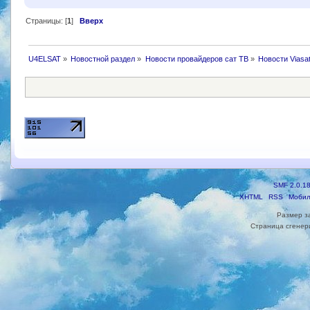
Страницы: [
1
]
Вверх
U4ELSAT
»
Новостной раздел
»
Новости провайдеров сат ТВ
»
Новости Viasat
SMF 2.0.1
XHTML
RSS
Мобил
Размер з
Страница сгенери