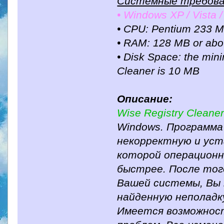
Системные требова
• Windows XP / Vista / 
• CPU: Pentium 233 M
• RAM: 128 MB or ab
• Disk Space: the mini
Cleaner is 10 MB
Описание:
Wise Registry Cleane
Windows. Программа
некорректную и уст
которой операцион
быстрее. После тог
Вашей системы, Вы
найденную неполадк
Имеется возможнос