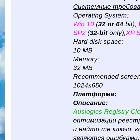
Системные требова
Operating System:
Win 10
(
32 or 64
bit),
SP2
(
32-bit
only),
XP 
Hard disk space:
10 MB
Memory:
32 MB
Recommended screen 
1024x650
Платформа:
Описание:
Auslogics Registry Cl
оптимизации реестр
и найти те ключи, 
являются ошибками.