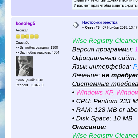
Скрытый текст (вы должны войти по
У вас нет прав чтобы видеть скрыты
Настройки реестра.
kosoleg5
«
Ответ #5 :
07 Ноябрь 2018, 13:47
Аксакал
Wise Registry Cleaner
Спасибо
Версия программы:
1
-> Вы поблагодарили: 1300
-> Вас поблагодарили: 4584
Официальный сайт
Язык интерфейса:
Р
Лечение:
не требуе
Сообщений: 1610
Системные требова
Респект: +1346/-0
•
Windows XP, Windows
• CPU: Pentium 233 M
• RAM: 128 MB or ab
• Disk Space: 10 MB
Описание:
Wise Registry Cleaner