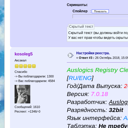
Скриншоты:
Спойлер
:
Скрытый текст
Скрытый текст (вы должны войти по
У вас нет прав чтобы видеть скрыты
Настройки реестра.
kosoleg5
«
Ответ #3 :
26 Октябрь 2018, 15:09
Аксакал
Auslogics Registry Cl
Спасибо
[
RU/ENG
]
-> Вы поблагодарили: 1300
-> Вас поблагодарили: 4584
Год/Дата Выпуска:
2
Версия:
7.0.18
Разработчик:
Auslog
Сообщений: 1610
Разрядность:
32bit
Респект: +1346/-0
Язык интерфейса:
А
Таблэтка:
Не треб