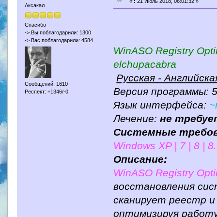
«
:
21 Июль 2018, 06:01:32 »
Аксакал
Спасибо
-> Вы поблагодарили: 1300
-> Вас поблагодарили: 4584
WinASO Registry Optim
elchupacabra
Русская - Английск
Сообщений: 1610
Версия программы: 5
Респект: +1346/-0
Язык интерфейса:
~
Лечение:
не требуе
Системные требов
Windows XP | 7 | 8 | 8.
Описание:
WinASO Registry Opti
восстановления сис
сканирует реестр и
оптимизируя работу