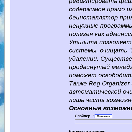
редактировать файл
содержимое прямо и
деинсталлятор при
ненужные программы
полезен как админи
Утилита позволяет
системы, очищать "
удалении. Существ
продвинутый менедж
поможет освободить
Также Reg Organize
автоматической очи
лишь часть возможн
Основные возможн
Спойлер
:
Что нового в версии: