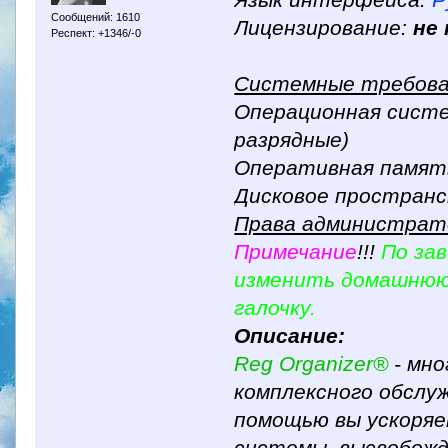
Язык интерфейса:
Р
Сообщений: 1610
Лицензирование:
не
Респект: +1346/-0
Системные требова
Операционная сист
разрядные)
Оперативная память
Дисковое пространс
Права администрат
Примечание
!!!
По за
изменить домашнюю 
галочку.
Описание:
Reg Organizer®
- мно
комплексного обслужи
помощью вы ускоря