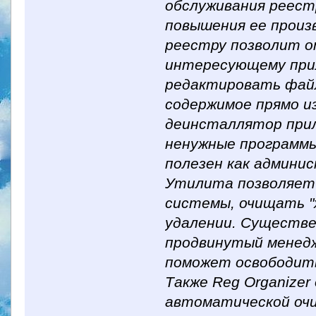
обслуживания реест
повышения ее произ
реестру позволит о
интересующему при
редактировать файл
содержимое прямо и
деинсталлятор при
ненужные программы
полезен как админи
Утилита позволяет
системы, очищать "
удалении. Существ
продвинутый менедж
поможет освободить
Также Reg Organize
автоматической очи