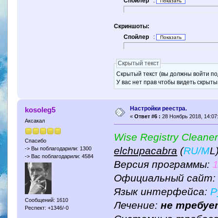
Спойлер
:
Скриншоты:
Спойлер
:
Скрытый текст
Скрытый текст (вы должны войти по
У вас нет прав чтобы видеть скрыты
Настройки реестра.
kosoleg5
«
Ответ #6 :
28 Ноябрь 2018, 14:07
Аксакал
Wise Registry Cleaner
Спасибо
elchupacabra
(
RU/M
L
-> Вы поблагодарили: 1300
-> Вас поблагодарили: 4584
Версия программы:
1
Официальный сайт
Язык интерфейса:
Р
Сообщений: 1610
Лечение:
не требу
Респект: +1346/-0