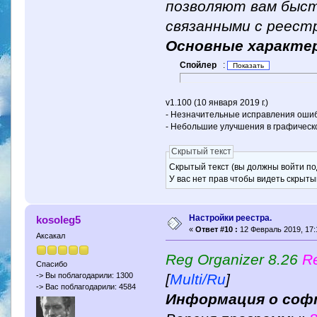
позволяют вам быст
связанными с реест
Основные характе
Спойлер
:
v1.100 (10 января 2019 г.)
- Незначительные исправления ошиб
- Небольшие улучшения в графичес
Скрытый текст
Скрытый текст (вы должны войти по
У вас нет прав чтобы видеть скрыты
Настройки реестра.
kosoleg5
«
Ответ #10 :
12 Февраль 2019, 17:
Аксакал
Reg Organizer 8.26
Re
Спасибо
[
Multi/Ru
]
-> Вы поблагодарили: 1300
-> Вас поблагодарили: 4584
Информация о соф