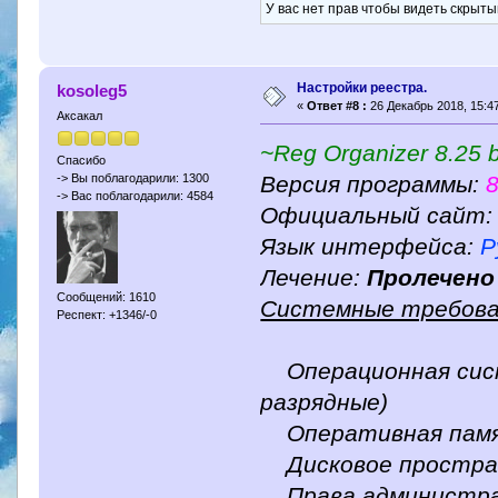
У вас нет прав чтобы видеть скрыты
Настройки реестра.
kosoleg5
«
Ответ #8 :
26 Декабрь 2018, 15:47
Аксакал
~Reg Organizer 8.25 
Спасибо
Версия программы:
8
-> Вы поблагодарили: 1300
-> Вас поблагодарили: 4584
Официальный сайт: 
Язык интерфейса:
Р
Лечение:
Пролечено
Сообщений: 1610
Системные требова
Респект: +1346/-0
Операционная сист
разрядные)
Оперативная памя
Дисковое простран
Права администра