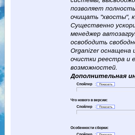
системы, высвобож
позволяет полность
очищать "хвосты", 
Существенно ускор
менеджер автозагру
освободить свободн
Organizer оснащена
очистки реестра и 
возможностей.
Дополнительная и
Спойлер
:
Что нового в версии:
Спойлер
:
Особенности сборки:
Спойлер
: