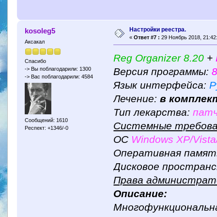
Настройки реестра.
kosoleg5
«
Ответ #7 :
29 Ноябрь 2018, 21:42
Аксакал
Reg Organizer 8.20
+
Спасибо
Версия программы:
8
-> Вы поблагодарили: 1300
-> Вас поблагодарили: 4584
Язык интерфейса:
Р
Лечение:
в комплек
Тип лекарства:
патч
Сообщений: 1610
Системные требова
Респект: +1346/-0
ОС
Windows XP/Vista/
Оперативная память
Дисковое пространс
Права администрат
Описание:
Многофункциональна