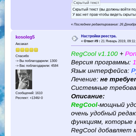
Скрытый текст
Скрытый текст (вы должны войти по
У вас нет прав чтобы видеть скрыты
«
Последнее редактирование: 26 Декабрь
Настройки реестра.
kosoleg5
«
Ответ #9 :
21 Январь 2019, 09:11:
Аксакал
RegCool v1.100
+
Por
Спасибо
Версия программы:
-> Вы поблагодарили: 1300
-> Вас поблагодарили: 4584
Язык интерфейса:
Р
Лечение:
не требуе
Системные требова
Сообщений: 1610
Описание:
Респект: +1346/-0
RegCool
-мощный уд
очень удобный редак
функциям, которые 
RegCool добавляет 