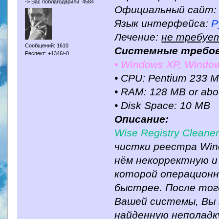
-> Вас поблагодарили: 4584
Официальный сайт
Язык интерфейса:
Р
Лечение:
не требуе
Сообщений: 1610
Системные требов
Респект: +1346/-0
• Windows XP, Windows
• CPU: Pentium 233 M
• RAM: 128 MB or ab
• Disk Space: 10 MB
Описание:
Wise Registry Cleaner
чистки реестра Win
нём некорректную и
которой операцион
быстрее. После тог
Вашей системы, Вы
найденную неполадк