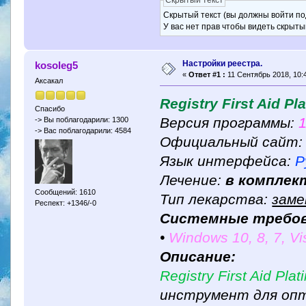
Скрытый текст (вы должны войти по
У вас нет прав чтобы видеть скрыты
Настройки реестра.
kosoleg5
«
Ответ #1 :
11 Сентябрь 2018, 10:4
Аксакал
Registry First Aid Pl
Спасибо
Версия программы:
1
-> Вы поблагодарили: 1300
-> Вас поблагодарили: 4584
Официальный сайт
Язык интерфейса:
Р
Лечение:
в комплек
Сообщений: 1610
Тип лекарства:
заме
Респект: +1346/-0
Системные требов
•
Windows 10, 8, 7, Vi
Описание:
Registry First Aid Pla
инструмент для опт