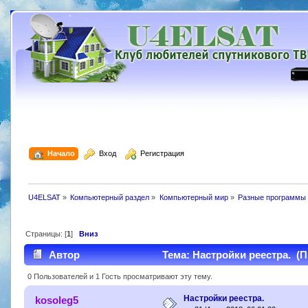
  Начало
  Вход
  Регистрация
U4ELSAT
»
Компьютерный раздел
»
Компьютерный мир
»
Разные программы 
Страницы: [
1
]
Вниз
Автор
Тема: Настройки реестра. (П
0 Пользователей и 1 Гость просматривают эту тему.
Настройки реестра.
kosoleg5