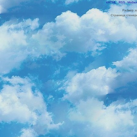
XHTML
RSS
Мобил
Размер з
Страница сгенери