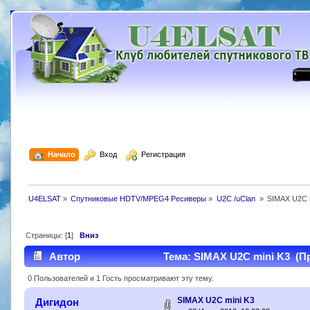
  Начало
  Вход
  Регистрация
U4ELSAT
»
Спутниковые HDTV/MPEG4 Ресиверы
»
U2C /uClan 
»
SIMAX U2C 
Страницы: [
1
]
Вниз
Автор
Тема: SIMAX U2C mini K3 (Пр
0 Пользователей и 1 Гость просматривают эту тему.
SIMAX U2C mini K3
Дигидон