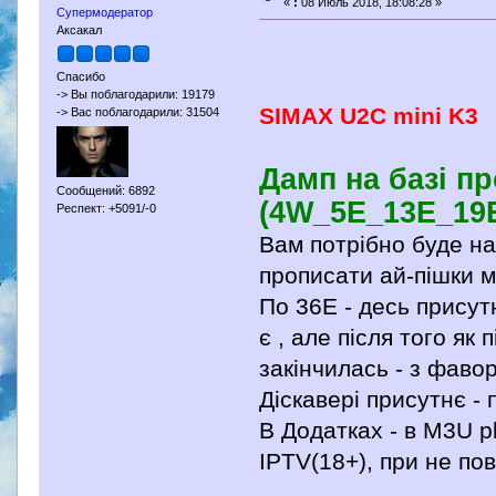
«
:
08 Июль 2018, 18:08:28 »
Супермодератор
Аксакал
Спасибо
-> Вы поблагодарили: 19179
SIMAX U2C mini K3
-> Вас поблагодарили: 31504
Дамп на базі п
Сообщений: 6892
(4W_5E_13Е_19E
Респект: +5091/-0
Вам потрібно буде на
прописати ай-пішки 
По 36Е - десь присут
є , але після того як
закінчилась - з фаво
Діскавері присутнє -
В Додатках - в M3U 
IPTV(18+), при не по