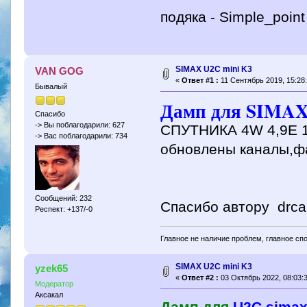
подяка - Simple_point
SIMAX U2C mini K3
VAN GOG
«
Ответ #1 :
11 Сентябрь 2019, 15:28:
Бывалый
Дамп для SIMA
Спасибо
-> Вы поблагодарили: 627
СПУТНИКА 4W 4,9E 1
-> Вас поблагодарили: 734
обновлены каналы,ф
Сообщений: 232
Спасибо автору drca
Респект: +137/-0
Главное не наличие проблем, главное сп
SIMAX U2C mini K3
yzek65
«
Ответ #2 :
03 Октябрь 2022, 08:03:3
Модератор
Аксакал