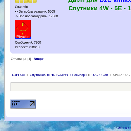
Дамп для
U2C simax
Спутники 4W - 5Е - 1
Спасибо
-> Вы поблагодарили: 5805
-> Вас поблагодарили: 17500
Сообщений: 7700
Респект: +988/-0
Страницы: [
1
]
Вверх
U4ELSAT
»
Спутниковые HDTV/MPEG4 Ресиверы
»
U2C /uClan 
»
SIMAX U2C 
SMF 2.0.1