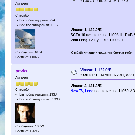
«
:
30 Октябрь 2013, 06:41:46 »
Аксакал
Спасибо
-> Вы поблагодарили: 754
-> Вас поблагодарили: 11755
Vinasat 1, 132.0°E
SCTV 10
появился на 11008 H DVB-
Vinh Long TV 1
ушел с 11008 H
Сообщений: 6194
Улыбайся чаще и чаща улыбнется тебе
Респект: +1066/-0
Vinasat 1, 132.0°E
pavlo
«
Ответ #1 :
13 Апрель 2014, 02:24:
Аксакал
Vinasat 2, 131.8°E
Спасибо
New TV, Loca
появились на 11050 V 
-> Вы поблагодарили: 1338
-> Вас поблагодарили: 35390
Сообщений: 16022
Респект: +2695/-0