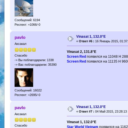
Сообщений: 6194
Респект: +1066/-0
Vinasat 1, 132.0°E
pavlo
«
Ответ #6 :
16 Январь 2015, 01:37
Аксакал
Vinasat 2, 131.8°E
Спасибо
Screen Red
появился на 11048 H 2880
-> Вы поблагодарили: 1338
Screen Red
появился на 11135 H 9600
-> Вас поблагодарили: 35390
Сообщений: 16022
Респект: +2695/-0
Vinasat 1, 132.0°E
pavlo
«
Ответ #7 :
04 Май 2015, 23:28:13 
Аксакал
Vinasat 1, 132.0°E
Спасибо
Star World Vietnam
появился на 11629