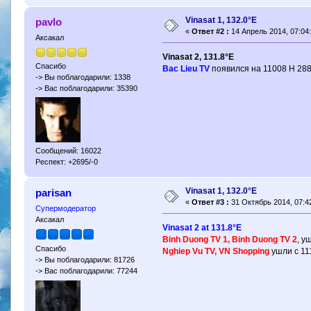
Vinasat 1, 132.0°E
pavlo
«
Ответ #2 :
14 Апрель 2014, 07:04:
Аксакал
Vinasat 2, 131.8°E
Спасибо
Bac Lieu TV
появился на 11008 H 288
-> Вы поблагодарили: 1338
-> Вас поблагодарили: 35390
Сообщений: 16022
Респект: +2695/-0
Vinasat 1, 132.0°E
parisan
«
Ответ #3 :
31 Октябрь 2014, 07:42
Супермодератор
Аксакал
Vinasat 2 at 131.8°E
Binh Duong TV 1, Binh Duong TV 2
, у
Спасибо
Nghiep Vu TV, VN Shopping
ушли с 11
-> Вы поблагодарили: 81726
-> Вас поблагодарили: 77244