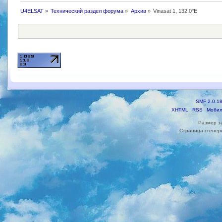
U4ELSAT
»
Технический раздел форума
»
Архив
»
Vinasat 1, 132.0°E
SMF 2.0.1
XHTML
RSS
Мобил
Размер з
Страница сгенери