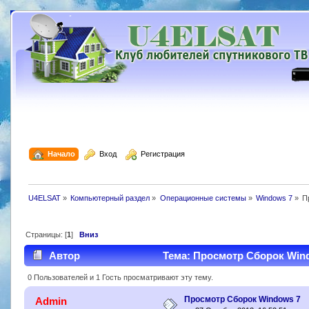
  Начало
  Вход
  Регистрация
U4ELSAT
»
Компьютерный раздел
»
Операционные системы
»
Windows 7
»
П
Страницы: [
1
]
Вниз
Автор
Тема: Просмотр Сборок Wind
0 Пользователей и 1 Гость просматривают эту тему.
Просмотр Сборок Windows 7
Admin