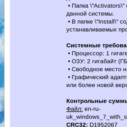
• Папка \"Activators
данной системы.
• В папке \"Install\
устанавливаемых пр
Системные требова
• Процессор: 1 гигаг
• ОЗУ: 2 гигабайт (ГБ
• Свободное место на
• Графический адапте
или более новой вер
Контрольные сумм
Файл:
en-ru-
uk_windows_7_with_s
CRC32:
D1952067