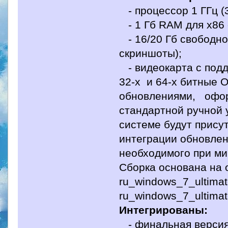
- процессор 1 ГГц (3
- 1 Гб RAM для x86 
- 16/20 Гб свободног
скриншоты);
- видеокарта с подд
32-х и 64-х битные
обновлениями, офор
стандартной ручной 
системе будут прису
интеграции обновлен
необходимого при ми
Сборка основана на
ru_windows_7_ultima
ru_windows_7_ultima
Интегрированы:
- финальная версия I