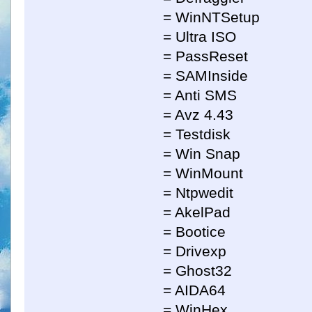
= WinNTSetup
= Ultra ISO
= PassReset
= SAMInside
= Anti SMS
= Avz 4.43
= Testdisk
= Win Snap
= WinMount
= Ntpwedit
= AkelPad
= Bootice
= Drivexp
= Ghost32
= AIDA64
= WinHex