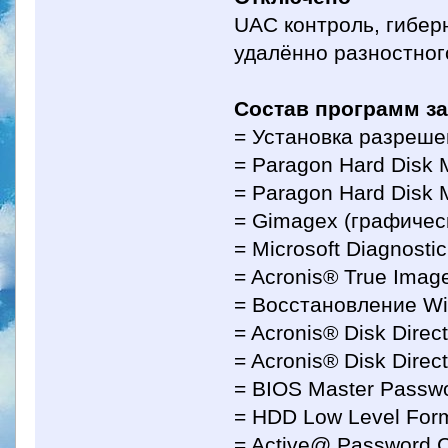
UAС контроль, гибер
удалённо разностног
Состав программ за
= Установка разреше
= Paragon Hard Disk 
= Paragon Hard Disk
= Gimagex (графичес
= Microsoft Diagnosti
= Acronis® True Ima
= Восстановление Wi
= Acronis® Disk Dire
= Acronis® Disk Direc
= BIOS Master Passw
= HDD Low Level Form
= Active@ Password 