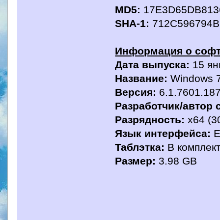
MD5:
17E3D65DB813
SHA-1:
712C596794B
Информация о софт
Дата выпуска:
15 ян
Название:
Windows 7 
Версия:
6.1.7601.187
Разработчик/автор 
Разрядность:
x64 (3
Язык интерфейса:
E
Таблэтка:
В комплек
Размер:
3.98 GB