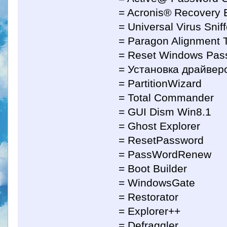
= Acronis® Recovery 
= Universal Virus Sniff
= Paragon Alignment 
= Reset Windows Pas
= Установка драйвер
= PartitionWizard
= Total Commander
= GUI Dism Win8.1
= Ghost Explorer
= ResetPassword
= PassWordRenew
= Boot Builder
= WindowsGate
= Restorator
= Explorer++
= Defraggler