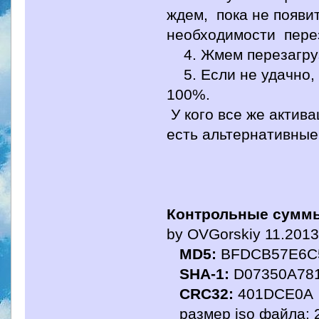
ждем, пока не появи
необходимости перез
4. Жмем перезагрузк
5. Если не удачно, 
100%.
У кого все же актива
есть альтернативны
Контрольные суммы
by OVGorskiy 11.2013
MD5:
BFDCB57E6C
SHA-1:
D07350A78
CRC32:
401DCE0A
размер iso файла: 2,