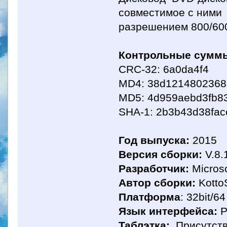
совместимое с ними
разрешением 800/60
Контрольные сумм
CRC-32: 6a0da4f4
MD4: 38d121480236
MD5: 4d959aebd3fb83
SHA-1: 2b3b43d38fa
Год выпуска:
2015
Версия сборки:
V.8.
Разработчик:
Microso
Автор сборки:
Kott
Платформа
: 32bit/64
Язык интерфейса:
Р
Таблэтка:
Присутств