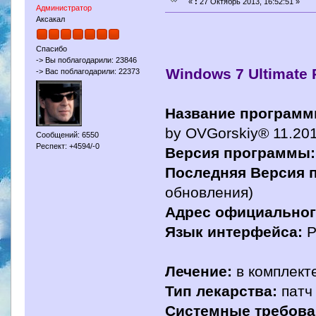
«
:
27 Октябрь 2013, 16:52:51 »
Администратор
Аксакал
Спасибо
-> Вы поблагодарили: 23846
Windows 7 Ultimate 
-> Вас поблагодарили: 22373
Название программ
by OVGorskiy® 11.20
Сообщений: 6550
Респект: +4594/-0
Версия программы:
Последняя Версия 
обновления)
Адрес официальног
Язык интерфейса:
Р
Лечение:
в комплект
Тип лекарства:
патч
Системные требова