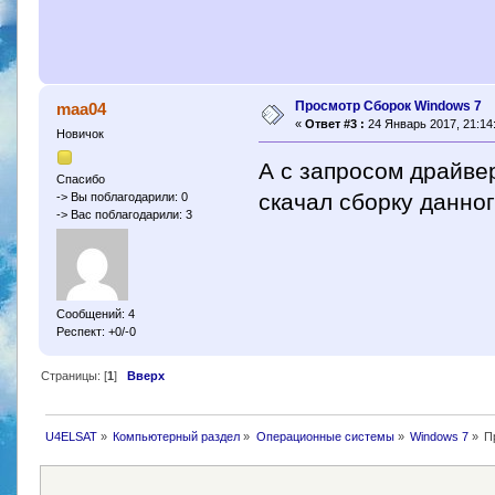
Просмотр Сборок Windows 7
maa04
«
Ответ #3 :
24 Январь 2017, 21:14
Новичок
А с запросом драйве
Спасибо
скачал сборку данног
-> Вы поблагодарили: 0
-> Вас поблагодарили: 3
Сообщений: 4
Респект: +0/-0
Страницы: [
1
]
Вверх
U4ELSAT
»
Компьютерный раздел
»
Операционные системы
»
Windows 7
»
П