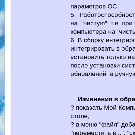
параметров ОС.
5. Работоспособност
на "чистую", т.е. пр
компьютера на чисты
6. В сборку интегри
интегрировать в обр
установить только н
после установки сис
обновлений в ручну
Изменения в обра
? показать Мой Комп
столе,
? в меню "файл" доб
"переместить в...", "с