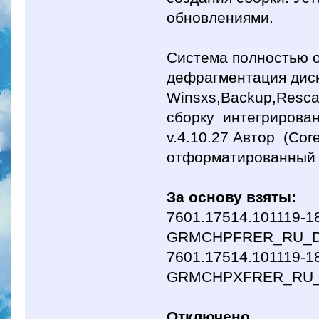
обновлениями.
Система полностью 
дефрагментация диск
Winsxs,Backup,Resca
сборку интегрирован
v.4.10.27 Автор (Cor
отформатированный 
За основу взяты:
7601.17514.101119-1
GRMCHPFRER_RU_
7601.17514.101119-1
GRMCHPXFRER_RU
Отключено